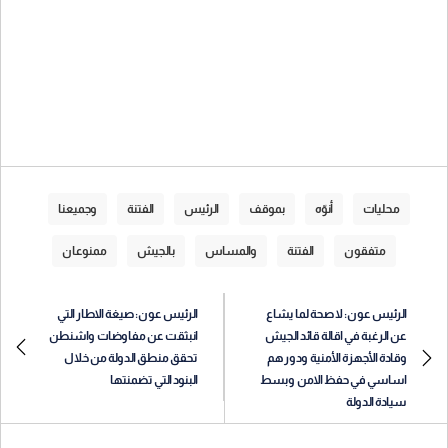
محليات
أنوّه
بموقف
الرئيس
الفتنة
وجميعنا
متفقون
الفتنة
والمساس
بالجيش
ممنوعان
الرئيس عون: لا صحة لما يشاع
الرئيس عون: صيغة الاطار التي
عن الرغبة في اقالة قائد الجيش
انبثقت عن مفاوضات واشنطن
وقادة الأجهزة الأمنية ودورهم
تحقق منطق الدولة من خلال
اساسي في حفظ الامن وبسط
البنود التي تضمنتها
سيادة الدولة