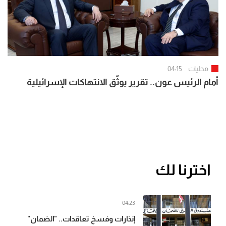
محليات
04:15
أمام الرئيس عون.. تقرير يوثّق الانتهاكات الإسرائيلية
اخترنا لك
04:23
إنذارات وفسخ تعاقدات.. "الضمان"