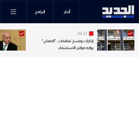
أخبار
البرامج
04:23
إنذارات وفسخ تعاقدات.. "الضمان"
يواجه فواتير الاستشفاء