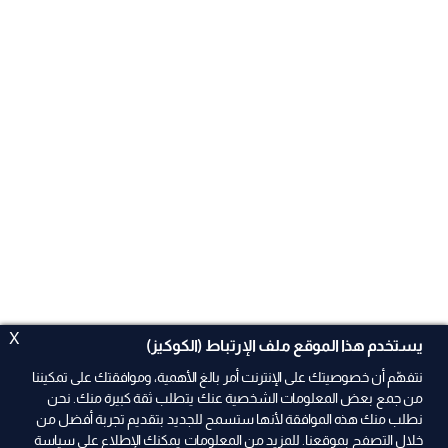
X
يستخدم هذا الموقع ملف الإرتباط (الكوكيز)
نتفهّم أن خصوصيتك على الإنترنت أمر بالغ الأهمية، وموافقتك على تمكيننا
من جمع بعض المعلومات الشخصية عنك يتطلب ثقة كبيرة منك. نحن
نطلب منك هذه الموافقة لأنها ستسمح للجديد بتقديم تجربة أفضل من
ad
خلال التصفح بموقعنا. للمزيد من المعلومات يمكنك الإطلاع على سياسة