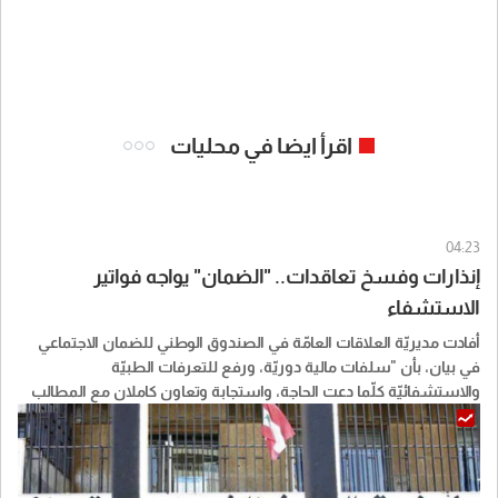
اقرأ ايضا في محليات
04:23
إنذارات وفسخ تعاقدات.. "الضمان" يواجه فواتير
الاستشفاء
أفادت مديريّة العلاقات العامّة في الصندوق الوطني للضمان الاجتماعي
في بيان، بأن "سلفات مالية دوريّة، ورفع للتعرفات الطبيّة
والاستشفائيّة كلّما دعت الحاجة، واستجابة وتعاون كاملان مع المطالب
المحقّة، هذه هي المقاربة الإيجابية التي حرصت إدارة الصندوق على
اعتمادها في علاقتها مع القطاع الاستشفائي في لبنان، حرصاً منها على
ضمان استمرارية تقديم الرعاية الصحية اللائقة للمرضى المضمونين".