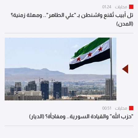
محليات
01:24
تل أبيب تُقنع واشنطن بـ "علي الطاهر".. ومهلة زمنية؟
(المدن)
محليات
00:51
"حزب الله" والقيادة السورية.. ومفاجأة؟ (الديار)