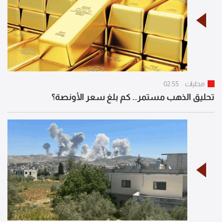
محليات
02:55
تحليق الذهب مستمر.. كم بلغ سعر الأونصة؟