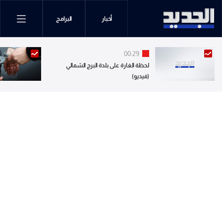
أخبار
البرامج
00:29
لحظة الغارة على بلدة البرج الشمالي
(فيديو)