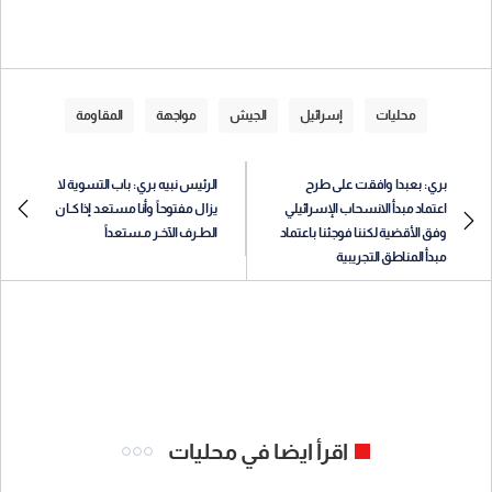
محليات
إسرائيل
الجيش
مواجهة
المقاومة
بري: بعبدا وافقت على طرح
الرئيس نبيه بري: باب التسوية لا
اعتماد مبدأ الانسحاب الإسرائيلي
يزال مفتوحاً وأنا مستعد إذا كـان
وفق الأقضية لكننا فوجئنا باعتماد
الطـرف الآخـر مـستعداً
مبدأ المناطق التجريبية
اقرأ ايضا في محليات