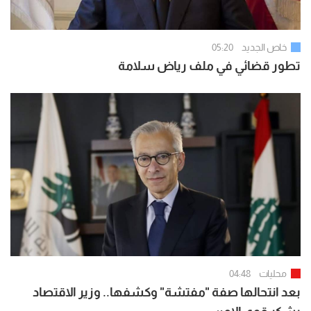
خاص الجديد
05:20
تطور قضائي في ملف رياض سلامة
محليات
04:48
بعد انتحالها صفة "مفتشة" وكشفها.. وزير الاقتصاد