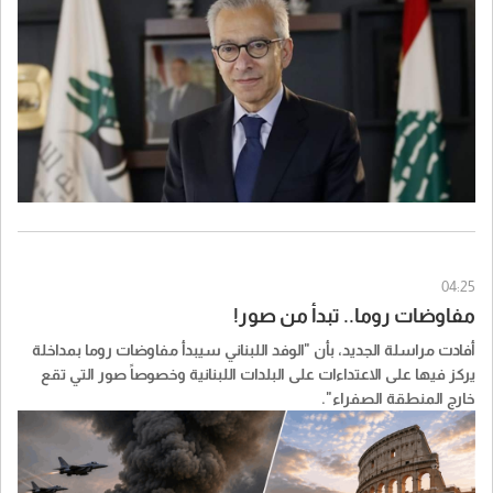
04:25
مفاوضات روما.. تبدأ من صور!
أفادت مراسلة الجديد، بأن "الوفد اللبناني سيبدأ مفاوضات روما بمداخلة
يركز فيها على الاعتداءات على البلدات اللبنانية وخصوصاً صور التي تقع
خارج المنطقة الصفراء".
وأعلنت مراسلة الجديد: أحد اعضاء الوفد اللبناني وحتى ساعات الصباح
الاولى كان قد تابع الاعتداءات لحظة بلحظة لجمع المعطيات عنها وتحديداً