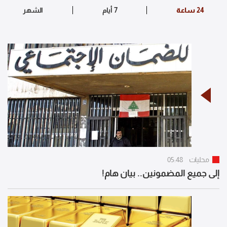
محليات
05:48
إلى جميع المضمونين.. بيان هام!