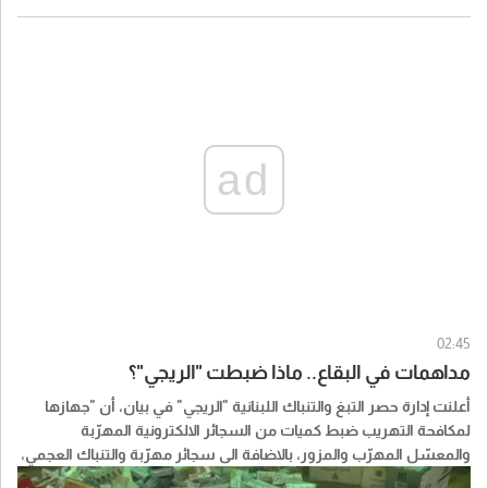
ad
02:45
مداهمات في البقاع.. ماذا ضبطت "الريجي"؟
أعلنت إدارة حصر التبغ والتنباك اللبنانية "الريجي" في بيان، أن "جهازها
لمكافحة التهريب ضبط كميات من السجائر الالكترونية المهرّبة
والمعسّل المهرّب والمزور، بالاضافة الى سجائر مهرّبة والتنباك العجمي،
نتيجة عمليات دهم نفّذها في عين بورضاي وبدنايل والفرزل".