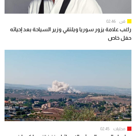
فن
02:46
راغب علامة يزور سوريا ويلتقي وزير السياحة بعد إحيائه
حفل خاص
محليات
02:45