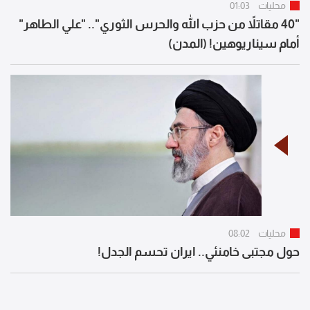
محليات
01:03
"40 مقاتلاً من حزب الله والحرس الثوري".. "علي الطاهر"
أمام سيناريوهين! (المدن)
محليات
08:02
حول مجتبى خامنئي.. ايران تحسم الجدل!