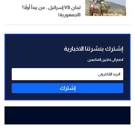
لبنان VS إسرائيل.. من يبدأ أولاً؟
(الجمهورية)
إشترك بنشرتنا الاخبارية
انضم الى ملايين المتابعين
إشترك