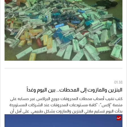
وذكّرت بأن هذه المداهمات تندرج ضمن "جهودها المتواصلة لمكافحة
المصنوعات التبغية المهرّبة والمزوّرة"، مشيرة إلى أن "محاضر ضبط
بالمخالفين سُطّرت وينظر فيها القضاء المختص".
01:38
البنزين والمازوت إلى المحطات.. بين اليوم وغداً
كتب نقيب أصحاب محطات المحروقات جورج البراكس عبر حسابه على
منصة "إكس": "كافة مستودعات المحروقات عند الشركات المستوردة
بدأت اليوم تسليم مادتي البنزين والمازوت بشكل طبيعي. على أمل أن
تصل المحروقات الى جميع المحطات في كل المناطق وخاصة البقاع
والجنوب بين اليوم وغد الثلاثاء".