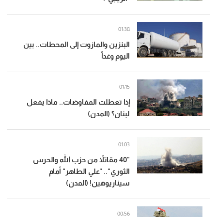
01:38
البنزين والمازوت إلى المحطات.. بين
اليوم وغداً
01:15
إذا تعطلت المفاوضات.. ماذا يفعل
لبنان؟ (المدن)
01:03
"40 مقاتلاً من حزب الله والحرس
الثوري".. "علي الطاهر" أمام
سيناريوهين! (المدن)
00:56