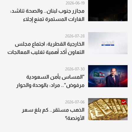
2026-06-19
مجازر جنوب لبنان.. والصحة تناشد:
الغارات المستمرة تمنع إجلاء
الشهداء والجرحى!
2026-07-28
الخارجية القطرية: اجتماع مجلس
التعاون أكد أهمية تغليب المعالجات
الدبلوماسية للتوصل إلى حلول
مقبولة لكل الأطراف
2026-07-30
"المساس بأمن السعودية
مرفوض".. مراد: بالوحدة والحوار
نواجه التصعيد
2026-07-06
الذهب مستقر.. كم بلغ سعر
الأونصة؟