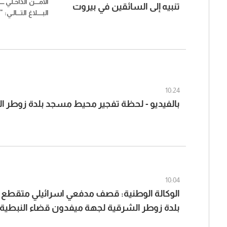
الأمــــن الداخـلي ــ
تنبيه إلى السائقين في بيروت
البـــــلاغ التــــالـي:
10:24
بالفيديو - لحظة تفجير محيط مسجد بلدة زوطر ا
10:04
الوكالة الوطنية: قصف مدفعي اسرائيلي متقطع
بلدة زوطر الشرقية لجهة ميفدون قضاء النبطية