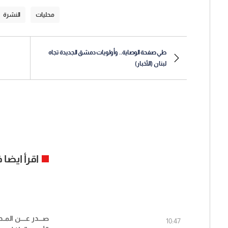
محليات
النشرة
طي صفحة الوصاية.. وأولويات دمشق الجديدة تجاه
لبنان (الأخبار)
اقرأ ايضا
صــــدر عـــــن المــ
10:47