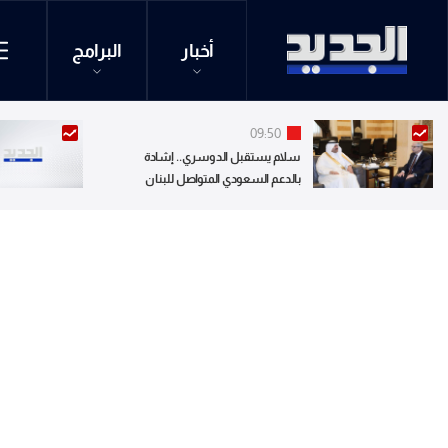
أخبار
البرامج
09:50
سلام يستقبل الدوسري.. إشادة
بالدعم السعودي المتواصل للبنان