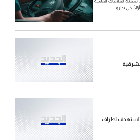
ــــ شعبـة العلاقـات العامـــة
 "أوّلًا: في بدارو
لشرقية
 استهدف اطراف