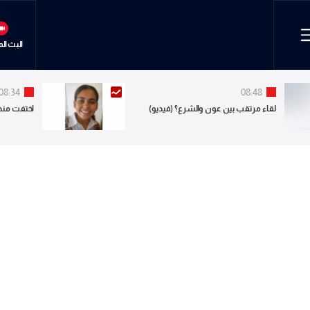
البث ال
08:34
08:48
لقاء مرتقب بين عون والشرع؟ (فيديو)
اختفت منذ 4 آب.. هل شاهدتموه