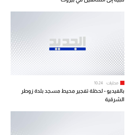
محليات
10:24
بالفيديو - لحظة تفجير محيط مسجد بلدة زوطر
الشرقية