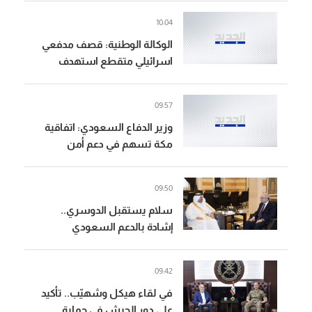
10:04
الوكالة الوطنية: قصف مدفعي
اسرائيلي متقطع استهدف
اطراف بلدة زوطر الشرقية لجهة
ميفدون قضاء النبطية
09:57
وزير الدفاع السعودي: اتفاقية
مكة تسهم في دعم أمن
واستقرار المنطقة والعالم
09:50
سلام يستقبل الدوسري..
إشادة بالدعم السعودي
المتواصل للبنان
09:42
في لقاء هيكل وشهيّب.. تأكيد
على دور الجيش في حماية