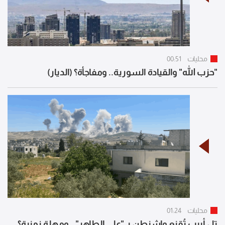
محليات
00:51
"حزب الله" والقيادة السورية.. ومفاجأة؟ (الديار)
محليات
01:24
تل أبيب تُقنع واشنطن بـ "علي الطاهر".. ومهلة زمنية؟