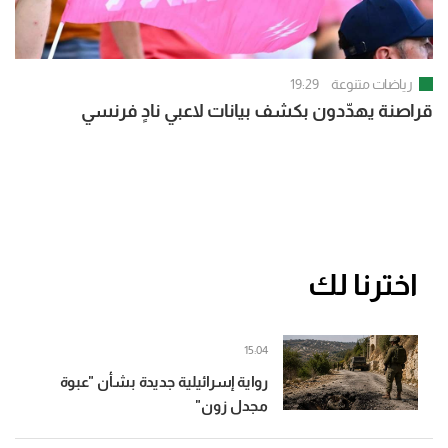
رياضات متنوعة
19:29
قراصنة يهدّدون بكشف بيانات لاعبي نادٍ فرنسي
اخترنا لك
15:04
رواية إسرائيلية جديدة بشأن "عبوة
مجدل زون"