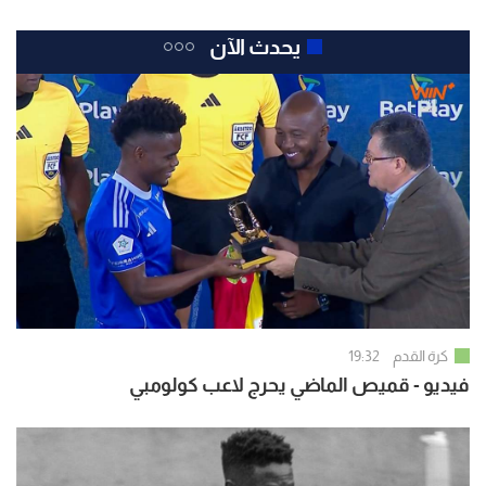
يحدث الآن
كرة القدم
19:32
فيديو - قميص الماضي يحرج لاعب كولومبي