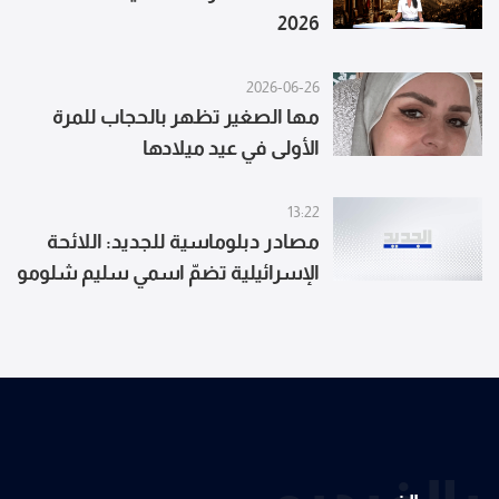
2026
2026-06-26
مها الصغير تظهر بالحجاب للمرة
الأولى في عيد ميلادها
13:22
مصادر دبلوماسية للجديد: اللائحة
الإسرائيلية تضمّ اسمي سليم شلومو
جاموس وإسحاق ساسون اللذين
تدّعي إسرائيل أن حزب الله خطفهما
عامي 1982 و1985