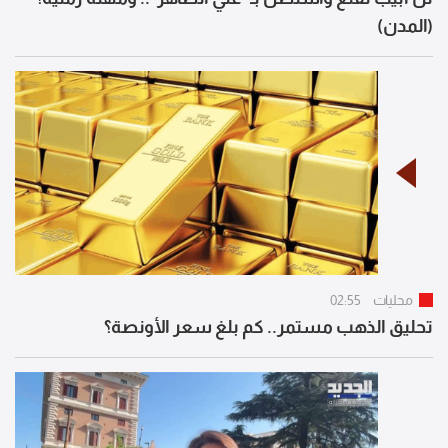
(المدن)
محليات
02:55
تحليق الذهب مستمر.. كم بلغ سعر الأونصة؟