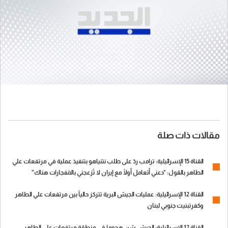
مقالات ذات صلة
القناة 15 الإسرائيلية: ترامب ردّ على طلب نتنياهو بتنفيذ عملية في مرتفعات علي
الطاهر بالقول: "دعني أتعامل أولًا مع إيران لا تُزعجني بالانفجارات هناك"
القناة 12 الإسرائيلية: عمليات الجيش البرية تتركز حالياً بين مرتفعات علي الطاهر
وكفرتبنيت جنوبي لبنان
القناة 12 الإسرائيلية: الجيش شن هجوما في منطقة مرتفعات علي الطاهر