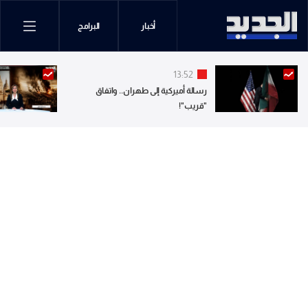
أخبار
البرامج
13:52
رسالة أميركية إلى طهران.. واتفاق
"قريب"!