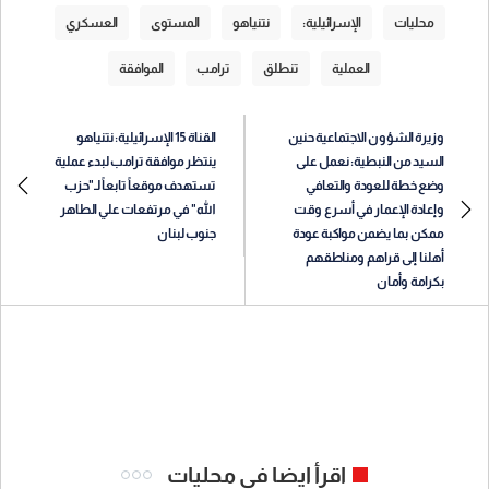
محليات
الإسرائيلية:
نتنياهو
المستوى
العسكري
العملية
تنطلق
ترامب
الموافقة
وزيرة الشؤون الاجتماعية حنين
القناة 15 الإسرائيلية: نتنياهو
السيد من النبطية: نعمل على
ينتظر موافقة ترامب لبدء عملية
وضع خطة للعودة والتعافي
تستهدف موقعاً تابعاً لـ"حزب
وإعادة الإعمار في أسرع وقت
الله" في مرتفعات علي الطاهر
ممكن بما يضمن مواكبة عودة
جنوب لبنان
أهلنا إلى قراهم ومناطقهم
بكرامة وأمان
اقرأ ايضا في محليات