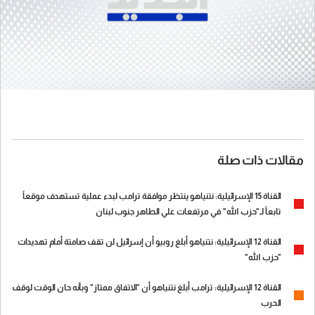
مقالات ذات صلة
القناة 15 الإسرائيلية: نتنياهو ينتظر موافقة ترامب لبدء عملية تستهدف موقعاً
تابعاً لـ"حزب الله" في مرتفعات علي الطاهر جنوب لبنان
القناة 12 الإسرائيلية: نتنياهو أبلغ روبيو أن إسرائيل لن تقف صامتة أمام تهديدات
"حزب الله"
‏القناة 12 الإسرائيلية: ترامب أبلغ نتنياهو أن "الاتفاق ممتاز" وبأنه حان الوقت لوقف
الحرب