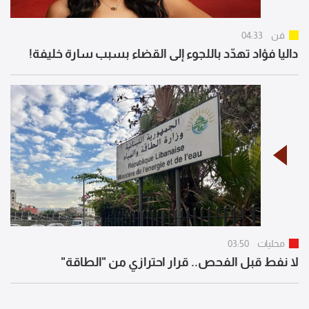
فن
04:33
داليا فؤاد تهدّد باللجوء إلى القضاء بسبب سارة خليفة!
محليات
03:50
لا نفط قبل الفحص.. قرار احترازي من "الطاقة"