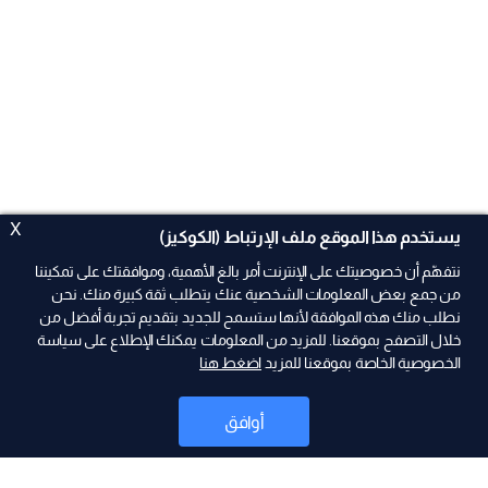
X
يستخدم هذا الموقع ملف الإرتباط (الكوكيز)
نتفهّم أن خصوصيتك على الإنترنت أمر بالغ الأهمية، وموافقتك على تمكيننا
من جمع بعض المعلومات الشخصية عنك يتطلب ثقة كبيرة منك. نحن
نطلب منك هذه الموافقة لأنها ستسمح للجديد بتقديم تجربة أفضل من
ad
خلال التصفح بموقعنا. للمزيد من المعلومات يمكنك الإطلاع على سياسة
الخصوصية الخاصة بموقعنا للمزيد
اضغط هنا
أوافق