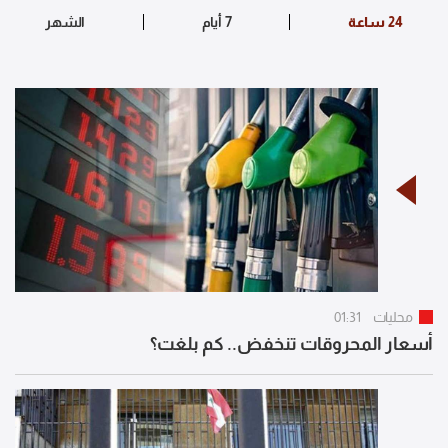
محليات
01:31
أسعار المحروقات تنخفض.. كم بلغت؟