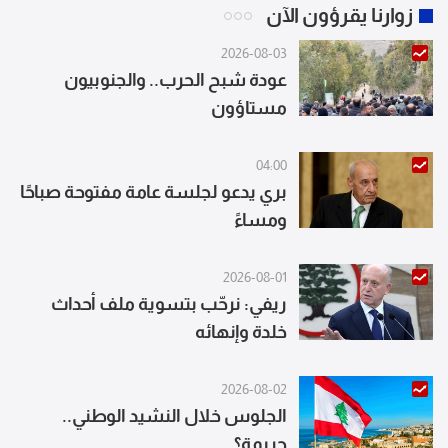
زوارنا يقرؤون الآن
2026-08-03
عودة شبح الحرب.. والجنوبيون
مستاؤون
04:00
بري يدعو لجلسة عامة مفتوحة صباحًا
ومساءً
2026-08-01
ريفي: نرحّب بتسوية ملف أحداث
خلدة وإنهائه
2026-08-02
الجلوس خلال النشيد الوطني..
جريمة؟