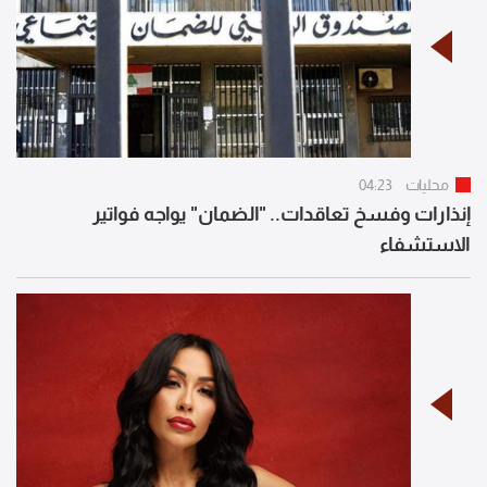
محليات
04:23
إنذارات وفسخ تعاقدات.. "الضمان" يواجه فواتير
الاستشفاء