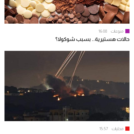
منوعات
16:08
حالات هستيرية.. بسبب شوكولا؟
محليات
15:57