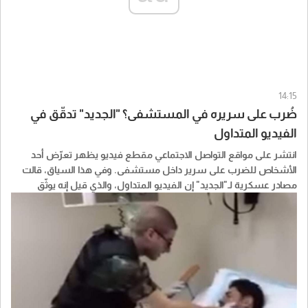
14:15
ضُرب على سريره في المستشفى؟ "الجديد" تدقّق في
الفيديو المتداول
انتشر على مواقع التواصل الاجتماعي مقطع فيديو يظهر تعرّض أحد
الأشخاص للضرب على سرير داخل مستشفى. وفي هذا السياق، قالت
مصادر عسكرية لـ"الجديد" إن الفيديو المتداول، والذي قيل إنه يوثّق
عملية توبيخ داخل المستشفى العسكري، قديم ويعود إلى أكثر من 10
سنوات، مؤكدة أنه كان مفبركًا وغير دقيق عند نشره آنذاك أيضًا.