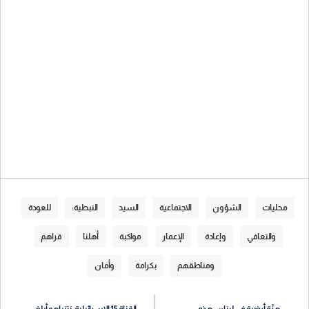
محليات
الشؤون
الاجتماعية
السيد
النبطية:
للعودة
والتعافي
وإعادة
الإعمار
مواكبة
أهلنا
قراهم
ومناطقهم
بكرامة
وأمان
هزّة أرضية في لبنان..هذه
القناة 15 الإسرائيلية: نتنياهو أبلغ