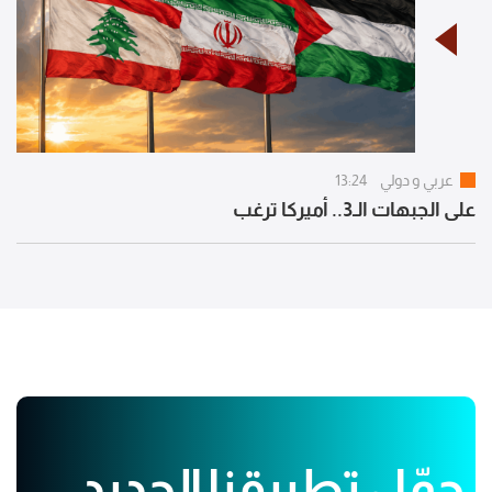
عربي و دولي
13:24
على الجبهات الـ3.. أميركا ترغب
حمّل تطبيقنا الجديد