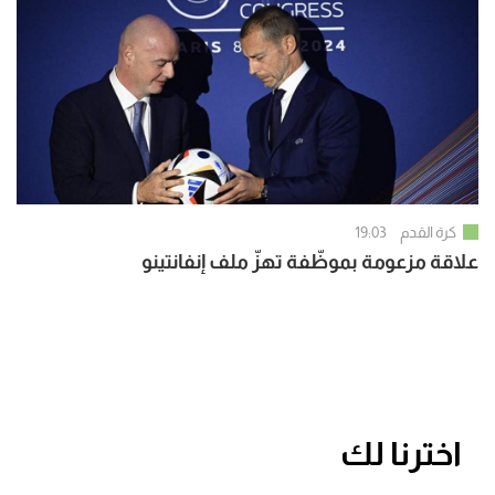
كرة القدم
19:03
علاقة مزعومة بموظّفة تهزّ ملف إنفانتينو
اخترنا لك