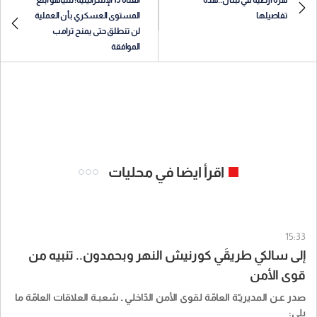
تفاصيلها
المستوى العسكري بأن العملية
لن تنطلق حتى يمنح ترامب
الموافقة
اقرأ ايضا في محليات
15:33
إلى سالكي طريقَي كورنيش النهر وبحمدون.. تنبيه من
قوى الأمن
صدر عـن المديريـّة العامّة لقوى الأمن الدّاخلي ـ شعبـة العلاقات العامّة ما
يلي: