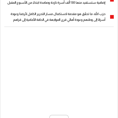
إضافية ستستفيد منها 130 ألف أسرة نازحة وصامدة ابتداءً من الأسبوع المقبل
حزب الله: ما تحقّق هو مقدمة لاستكمال مسار التحرير الكامل لأرضنا وعودة
أسرانا إلى وطنهم وعودة أهالي قرى المواجهة في الحافة الأمامية إلى قراهم
وبيوتهم وإعادة إعمار ما دمّره العدوان