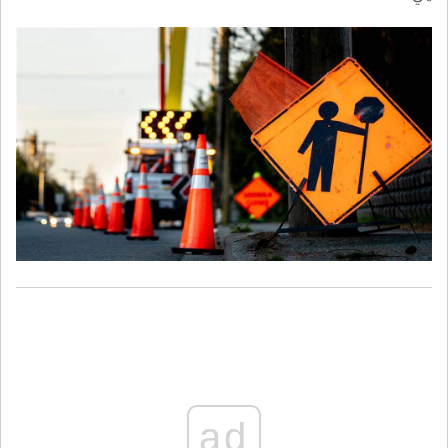
​"أوّلًا- في منطقة كورنيش النهر: بتاريخ 10-8-2026 ولغاية يوم الجمعة
14-8-2026 ستقوم إحدى الشركات المتعهّدة بتنفيذ أعمال برشّ الزفت
من تحت جسر البيجو حتّى تقاطع الدخولية، وذلك اعتبارًا من الساعة 19.00
ولغاية الساعة 5.00 من اليوم التالي.
سيتمّ قطع السير في المكان طيلة فترة الأعمال، وتحويله يسارًا من
تحت الجسر ما بعد محطّة ملّاح يمينًا باتّجاه البدوي وصولًا إلى منطقة
البدوي – دخولية النهر – الكرنتينا، أمّا صعودًا فباتّجاه جادّة شارل مالك أو
يسارًا باتّجاه كنيسة السيدة – ساسين.
ad