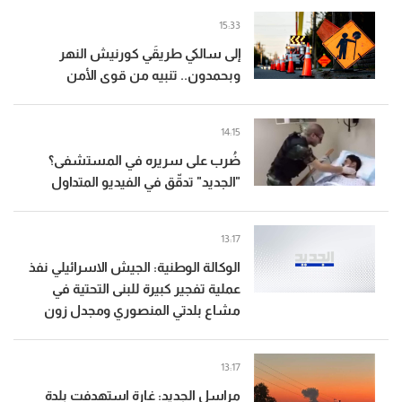
15:33
إلى سالكي طريقَي كورنيش النهر
وبحمدون.. تنبيه من قوى الأمن
14:15
ضُرب على سريره في المستشفى؟
"الجديد" تدقّق في الفيديو المتداول
13:17
الوكالة الوطنية: الجيش الاسرائيلي نفذ
عملية تفجير كبيرة للبنى التحتية في
مشاع بلدتي المنصوري ومجدل زون
13:17
مراسل الجديد: غارة استهدفت بلدة