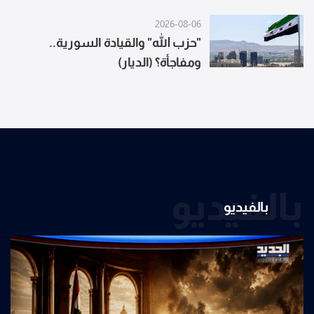
2026-08-06
"حزب الله" والقيادة السورية..
ومفاجأة؟ (الديار)
بالفيديو
بالفيديو