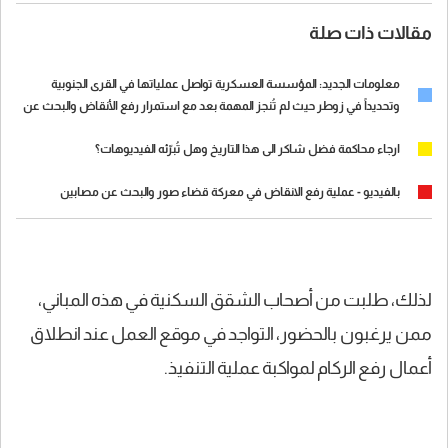
مقالات ذات صلة
معلومات الجديد: المؤسسة العسكرية تواصل عملياتها في القرى الجنوبية
وتحديداً في زوطر حيث لم تُنجز المهمة بعد مع استمرار رفع الأنقاض والبحث عن
جثامين تحت الركام
ارجاء محاكمة فضل شاكر الى هذا التاريخ وهل تُبرّئه الفيديوهات؟
بالفيديو - عملية رفع الانقاض في معركة قضاء صور والبحث عن مصابين
لذلك، طلبت من أصحاب الشقق السكنية في هذه المباني،
ممن يرغبون بالحضور، التواجد في موقع العمل عند انطلاق
أعمال رفع الركام لمواكبة عملية التنفيذ.