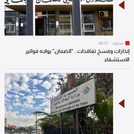
محليات
04:23
إنذارات وفسخ تعاقدات.. "الضمان" يواجه فواتير
الاستشفاء