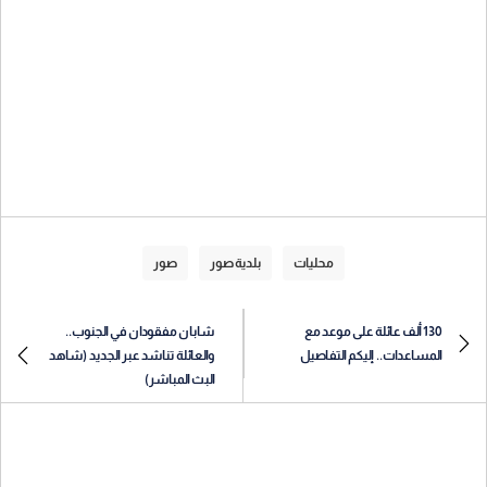
محليات
بلدية صور
صور
130 ألف عائلة على موعد مع
شابان مفقودان في الجنوب..
المساعدات.. إليكم التفاصيل
والعائلة تناشد عبر الجديد (شاهد
البث المباشر)