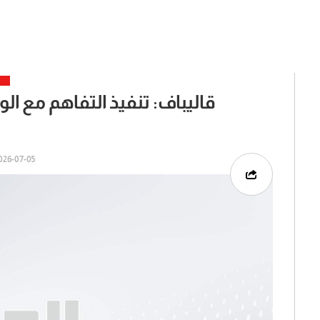
قاليباف: تنفيذ التفاهم مع ا
26-07-05 | 10:29