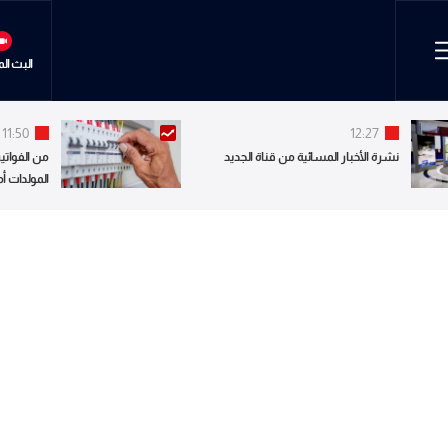
البث ال
11:50
12:27
نشرة الأخبار المسائية من قناة الجديد
من الفواتير
المولدات أ