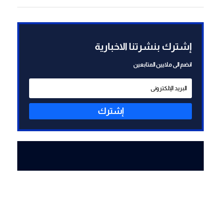
إضافية للرد على "حزب الله"
ستُعرض على المستوى
السياسي للموافقة عليها
إشترك بنشرتنا الاخبارية
انضم الى ملايين المتابعين
إشترك