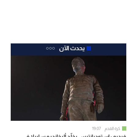
يحدث الآن
كرة القدم
19:07
فيديو - إستوديانتيس يخلّد أليخاندرو سابيلا في