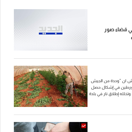
لي قضاء صور
يش ان "وحدة من الجيش
ورطين في إشكال حصل
بتاريخ 3 /8 /2026 وتخلله إطلاق نار في بلدة
وضبطت أسلحة وذخائر
حربية وأعتدة عسكرية. كما أتلفت 16 خيمة
نا".