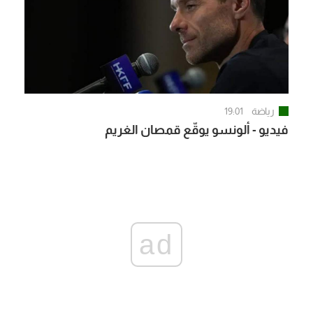
رياضة
19:01
فيديو - ألونسو يوقّع قمصان الغريم
ad