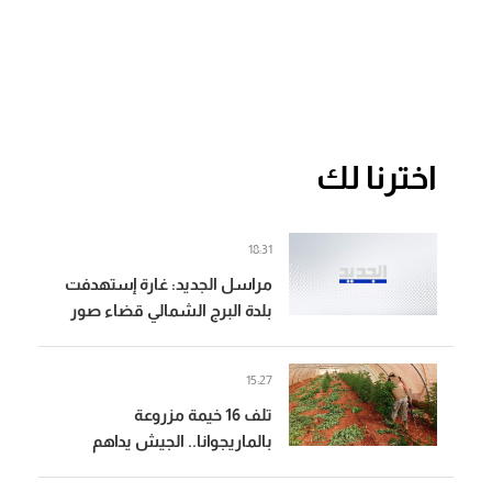
اخترنا لك
18:31
مراسل الجديد: غارة إستهدفت
بلدة البرج الشمالي قضاء صور
والطيران المسير شن 4 غارات
على المكان نفسه
15:27
تلف 16 خيمة مزروعة
بالماريجوانا.. الجيش يداهم
مطلوبين في بعلبك (صور)