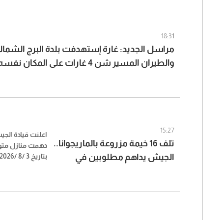
18:31
مراسل الجديد: غارة إستهدفت بلدة البرج الشما
والطيران المسير شن 4 غارات على المكان نفسه
15:27
اعلنت قيادة الج
تلف 16 خيمة مزروعة بالماريجوانا..
دهمت منازل مت
الجيش يداهم مطلوبين في
بوداي – بعلبك، 
بعلبك (صور)
مزروعة بالماريجوا