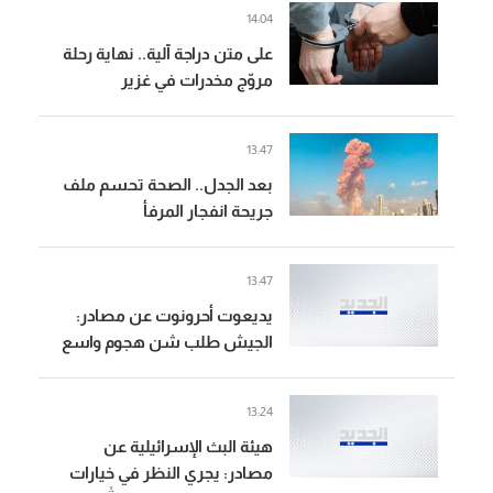
14:04
على متن دراجة آلية.. نهاية رحلة
مروّج مخدرات في غزير
13:47
بعد الجدل.. الصحة تحسم ملف
جريحة انفجار المرفأ
13:47
يديعوت أحرونوت عن مصادر:
الجيش طلب شن هجوم واسع
في جنوب لبنان كرد على "حزب
الله" والقيادة السياسية أوقفت
13:24
الهجوم
هيئة البث الإسرائيلية عن
مصادر: يجري النظر في خيارات