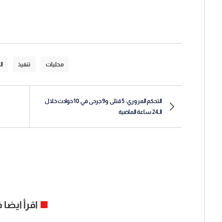
محليات
تنفيذ
ال
التحكم المروري: 5 قتلى و9 جرحى في 10 حوادث خلال
الـ24 ساعة الماضية
اقرأ ايضا