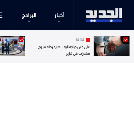
أخبار
البرامج
14:04
على متن دراجة آلية.. نهاية رحلة مروّج
مخدرات في غزير