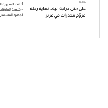
14:04
أعلنت المديرية ال
على متن دراجة آلية.. نهاية رحلة
– شعبة العلاقات 
مروّج مخدرات في غزير
الجهود المستمرة 
على مختلف الأراض
استقصاء جبل لبن
الإقليمي من تو
بترويج المخدرات 
محلة أوتوستراد غ