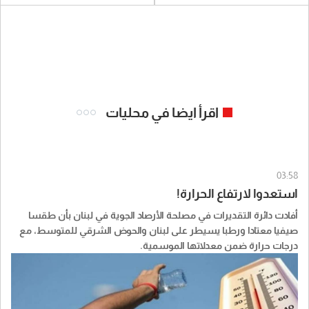
اقرأ ايضا في محليات
03:58
استعدوا لارتفاع الحرارة!
أفادت دائرة التقديرات في مصلحة الأرصاد الجوية في ​لبنان​ بأن طقسا
صيفيا معتادا ورطبا يسيطر على لبنان والحوض الشرقي للمتوسط، مع
درجات حرارة ضمن معدلاتها الموسمية.
وأشارت في نشرتها الصباحية إلى أن هذا الطقس يستمر حتى يوم
الاثنين، حيث تعود درجات الحرارة إلى الارتفاع، لا سيما في المناطق
الداخلية، فتتخطى معدلاتها الموسمية ويتحول الطقس إلى حار نسبيا.