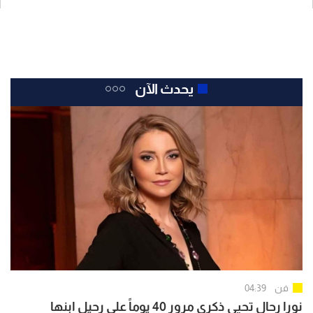
يحدث الآن
فن
04:39
نورا رحال تحيي ذكرى مرور 40 يوماً على رحيل ابنها