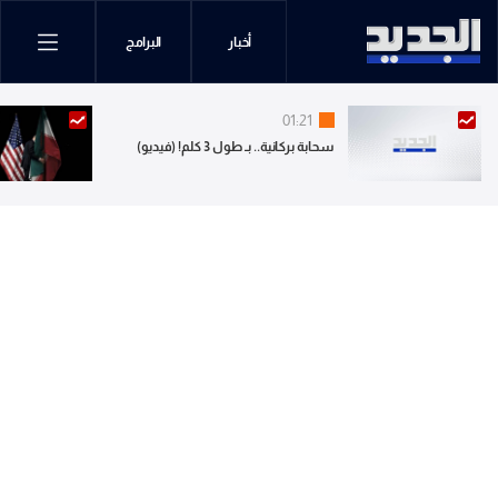
أخبار
البرامج
01:21
سحابة بركانية.. بـ طول 3 كلم! (فيديو)