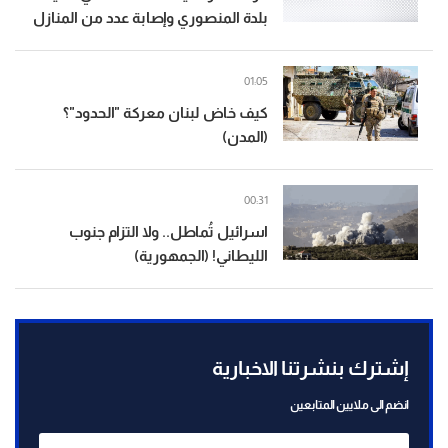
بلدة المنصوري وإصابة عدد من المنازل
01:05
كيف خاض لبنان معركة "الحدود"؟
(المدن)
00:31
اسرائيل تُماطل.. ولا التزام جنوب
الليطاني! (الجمهورية)
إشترك بنشرتنا الاخبارية
انضم الى ملايين المتابعين