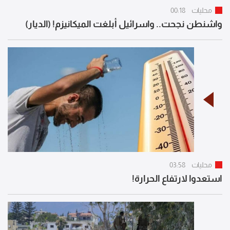
محليات
00:18
واشنطن نجحت.. واسرائيل أبلغت الميكانيزم! (الديار)
محليات
03:58
استعدوا لارتفاع الحرارة!