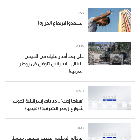
03:58
استعدوا لارتفاع الحرارة!
03:16
على بعد أمتار قليلة من الجيش
اللبناني.. اسرائيل تتوغل في زوطر
الغربية!
02:01
"هياها إجت".. دبابات إسرائيلية تجوب
شوارع زوطر الشرقية! (فيديو)
01:19
الوكالة الوطنية: قصف مدفعي محيط