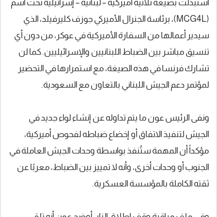
استُبدلت بصيغة ثلاثية أميركية – لبنانية – إسرائيلية تحت اسم
(MCG4L)، برئاسة الجنرال الأميركي جوزف كليرفيلد، الذي
سيدير أعمالها من السفارة الأميركية في عوكر، من دون أي
تنسيق مباشر بين الضباط اللبنانيين والإسرائيليين. كما لن
تشارك فرنسا في هذه الصيغة، مع استمرارها في التحضير
لمؤتمر دعم الجيش اللبناني بالتعاون مع السعودية.
ونفى الرئيس عون ما يتم تداوله عن إنشاء لواء جديد في
الجيش لتنفيذ الاتفاق أو إخضاع ضباطه لفحوص أميركية،
مؤكداً أن المهمة ستُنفذ بواسطة وحدات الجيش العاملة في
الجنوب أو وحدات أخرى، وأنه لا تمييز بين الضباط، معربًا عن
ثقته الكاملة بالمؤسسة العسكرية.
وفي ملف مراقبة وقف إطلاق النار، أوضح عون أنه تلقى