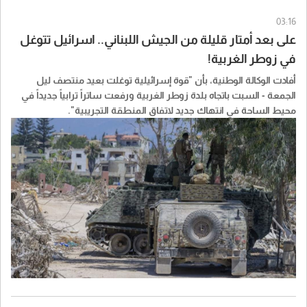
03:16
على بعد أمتار قليلة من الجيش اللبناني.. اسرائيل تتوغل
في زوطر الغربية!
أفادت الوكالة الوطنية، بأن "قوة إسرائيلية توغلت بعيد منتصف ليل
الجمعة - السبت باتجاه بلدة زوطر الغربية ورفعت ساتراً ترابياً جديداً في
محيط الساحة في انتهاك جديد لاتفاق المنطقة التجريبية".
وافاد الاهالي في زوطر الغربية ان "الجيش الإسرائيلي توغل بقوة مشاة
تؤازرهم عدة ملالات وجرافة كبيرة الى وسط البلدة وعمدت الجرافة الى
رفع ساتر ترابي على مسافة نحو 100 متر من ساحة البلدة، فيما لا يزال
الجيش اللبناني، متمركزًا في موقعه الأساسي وعلى بُعد أمتار قليلة من
الساتر المستحدث وسط تحليق مكثف من المحلّقات والمسيرات على
علوّ منخفض جدًا فوق البلدة".