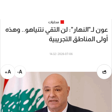
محليات
عون لـ"النهار": لن التقي نتنياهو.. وهذه
أولى المناطق التجريبية
2026-07-06 | 14:32
A+
A-