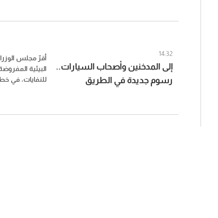
14:32
أقرّ مجلس الوزرا
إلى المدخنين وأصحاب السيارات..
البيئية المفروضة 
رسوم جديدة في الطريق
للنفايات، في خط
احتساب هذه الر
لتشمل سلعًا وم
فئاتها.