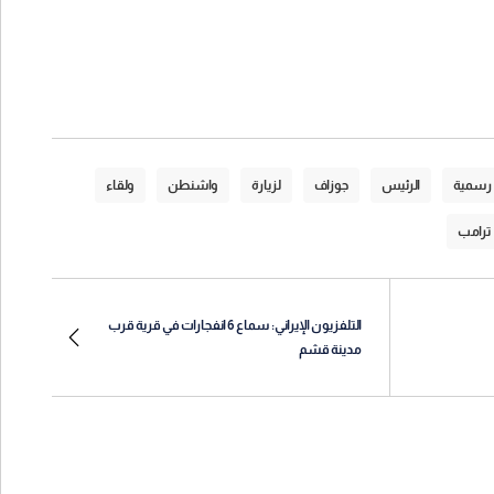
رسمية
الرئيس
جوزاف
لزيارة
واشنطن
ولقاء
ترامب
التلفزيون الإيراني: سماع 6 انفجارات في قرية قرب
مدينة قشم