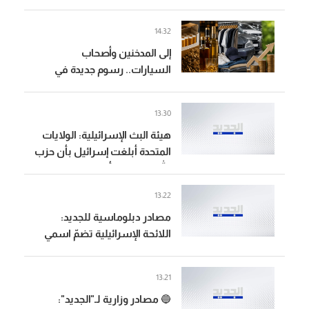
العبوة الناسفة في مجدل زون
زُرعت قبل وقف إطلاق النار
14:32
إلى المدخنين وأصحاب
السيارات.. رسوم جديدة في
الطريق
13:30
هيئة البث الإسرائيلية: الولايات
المتحدة أبلغت إسرائيل بأن حزب
الله لم يرتكب أي خرق وطالبتها
بالامتناع عن الرد
13:22
مصادر دبلوماسية للجديد:
اللائحة الإسرائيلية تضمّ اسمي
سليم شلومو جاموس وإسحاق
ساسون اللذين تدّعي إسرائيل
13:21
أن حزب الله خطفهما عامي
🔵 مصادر وزارية لـ"الجديد":
1982 و1985