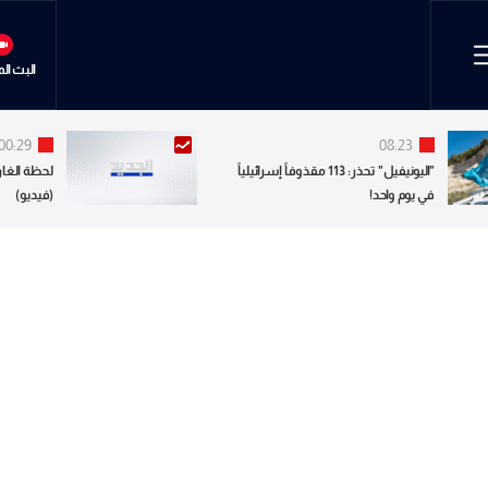
البث ال
00:29
08:23
"اليونيفيل" تحذر: 113 مقذوفاً إسرائيلياً
لحظة الغار
في يوم واحد!
(فيديو)