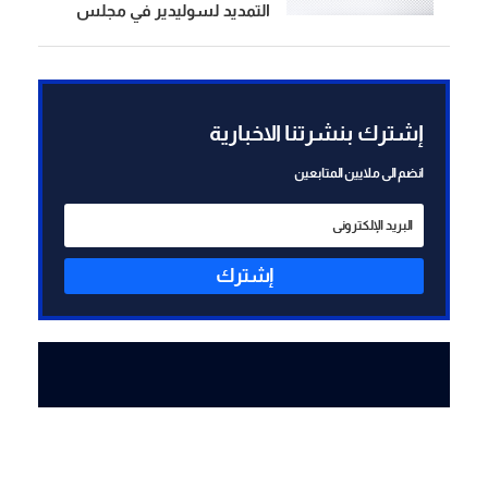
التمديد لسوليدير في مجلس
الوزراء ان حصل سيكون
مشروطا بالانتهاء من الاعمال
المكلفة بها سوليدير بانتظار
مناقشة التقرير التي خلصت اليه
إشترك بنشرتنا الاخبارية
اللجنة وعلى أساسه يتخذ القرار
انضم الى ملايين المتابعين
إشترك