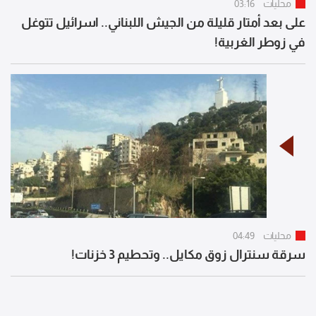
محليات
03:16
على بعد أمتار قليلة من الجيش اللبناني.. اسرائيل تتوغل
في زوطر الغربية!
محليات
04:49
سرقة سنترال زوق مكايل.. وتحطيم 3 خزنات!