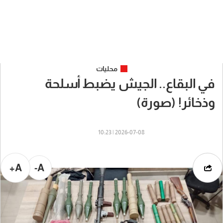
محليات
في البقاع.. الجيش يضبط أسلحة
وذخائر! (صورة)
2026-07-08 | 10:23
A+
A-