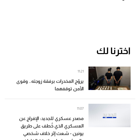
اخترنا لك
11:21
يروّج المخدرات برفقة زوجته.. وقوى
الأمن توقفهما
11:07
مصدر عسكري للجديد: الإفراج عن
العسكري الذي خُطف على طريق
يونين - شعث إثر خلاف شخصي