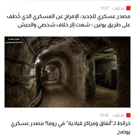
محليات
11:07
مصدر عسكري للجديد: الإفراج عن العسكري الذي خُطف
على طريق يونين - شعث إثر خلاف شخصي والجيش
يواصل ملاحقة الخاطفين لتوقيفهم
محليات
10:45
خرائط لـ"أنفاق ومراكز قيادية" في روما؟ مصدر عسكري
يوضح