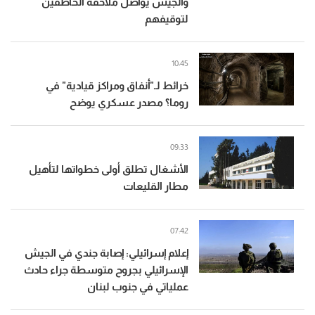
والجيش يواصل ملاحقة الخاطفين
لتوقيفهم
10:45
خرائط لـ"أنفاق ومراكز قيادية" في
روما؟ مصدر عسكري يوضح
09:33
الأشغال تطلق أولى خطواتها لتأهيل
مطار القليعات
07:42
إعلام إسرائيلي: إصابة جندي في الجيش
الإسرائيلي بجروح متوسطة جراء حادث
عملياتي في جنوب لبنان