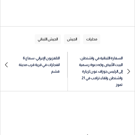
محليات
الجيش
الجيش اللبناني
السفارة اللبنانية في واشنطن:
التلفزيون الإيراني: سماع 6
البيت الأبيض وجّه دعوة رسمية
انفجارات في قرية قرب مدينة
إلى الرئيس جوزاف عون لزيارة
قشم
واشنطن ولقاء ترامب في 21
تموز