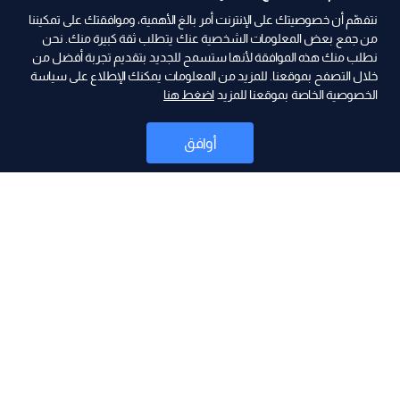
نتفهّم أن خصوصيتك على الإنترنت أمر بالغ الأهمية، وموافقتك على تمكيننا
من جمع بعض المعلومات الشخصية عنك يتطلب ثقة كبيرة منك. نحن
نطلب منك هذه الموافقة لأنها ستسمح للجديد بتقديم تجربة أفضل من
خلال التصفح بموقعنا. للمزيد من المعلومات يمكنك الإطلاع على سياسة
الخصوصية الخاصة بموقعنا للمزيد
اضغط هنا
ad
أوافق