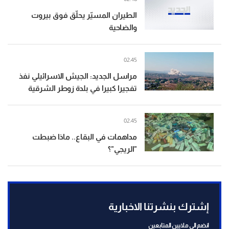
الطيران المسيّر يحلّق فوق بيروت
والضاحية
02:45
مراسل الجديد: الجيش الاسرائيلي نفذ
تفجيرا كبيرا في بلدة زوطر الشرقية
02:45
مداهمات في البقاع.. ماذا ضبطت
"الريجي"؟
إشترك بنشرتنا الاخبارية
انضم الى ملايين المتابعين