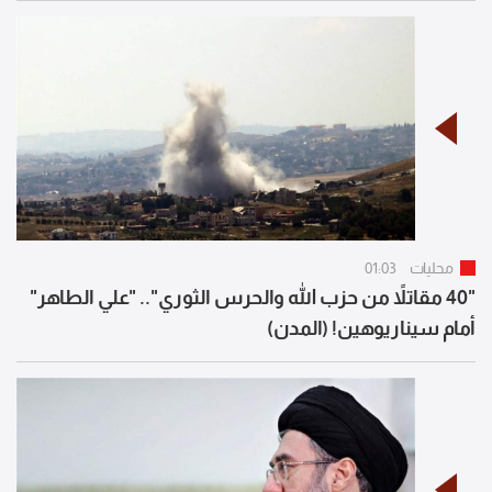
محليات
01:03
"40 مقاتلاً من حزب الله والحرس الثوري".. "علي الطاهر"
أمام سيناريوهين! (المدن)