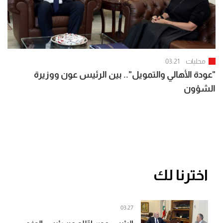
محليات
03:21
"عودة الأهالي والتمويل".. بين الرئيس عون ووزيرة
الشؤون
اخترنا لك
03:27