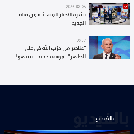
2026-08-05
نشرة الأخبار المسائية من قناة
الجديد
08:57
"عناصر من حزب الله في علي
الطاهر".. موقف جديد لـ نتنياهو!
بالفيديو
بالفيديو