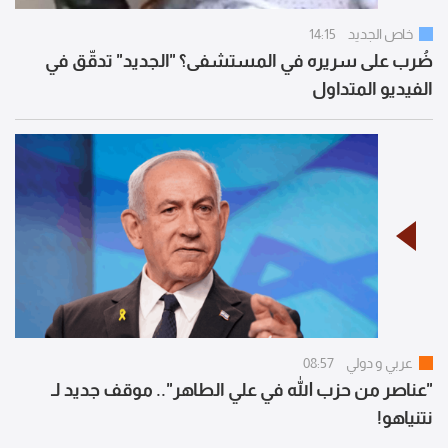
خاص الجديد
14:15
ضُرب على سريره في المستشفى؟ "الجديد" تدقّق في
الفيديو المتداول
عربي و دولي
08:57
"عناصر من حزب الله في علي الطاهر".. موقف جديد لـ
نتنياهو!