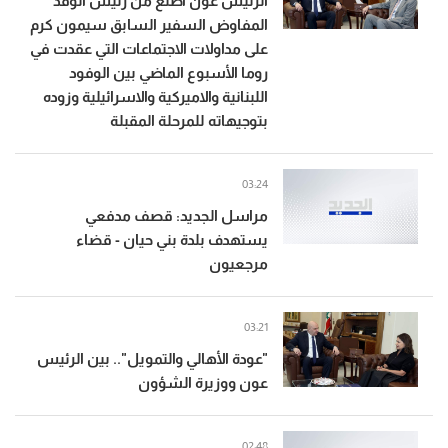
الرئيس عون اطّلع من رئيس الوفد
المفاوض السفير السابق سيمون كرم
على مداولات الاجتماعات التي عقدت في
روما الأسبوع الماضي بين الوفود
اللبنانية والاميركية والاسرائيلية وزوده
بتوجيهاته للمرحلة المقبلة
03:24
مراسل الجديد: قصف مدفعي
يستهدف بلدة بني حيان - قضاء
مرجعيون
03:21
"عودة الأهالي والتمويل".. بين الرئيس
عون ووزيرة الشؤون
02:48