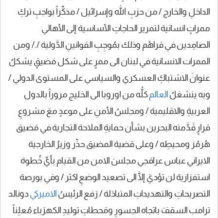
الداخلِ والخارج / من حزبِ الله وإسرائيل / مذكِّراً بواجبِ تركِ
ممراتٍ انسانية لتمرير الحاجاتِ الأساسية إلى الأهالي
الصامِدين في قراهُم وذلك بمُوجِبِ القوانينِ الدَّولية /./ ومن
الممرات الانسانية في لبنان الى ممرٍ على شكل مَضيقٍ يشكلُ
عنوانَ الاشتباكِ العسكري والسياسي على المستوى الدولي /
وبه ينشغلُ
العالم
كلُّه من اوروبا الى الخليج مروراً بالدول
العربيةِ والاقليمية / ومجلسُ الأمنِ على موعدٍ معَ مشروعِ
قرارٍ قَدَّمته البحرين بشأن حمايةِ الملاحة التجارية في مَضيق
هُرمُز ومحيطِه / وعلى قضية المضيق حذّر وزيرُ الخارجية
الايراني عباس عراقجي مجلسَ الامن من القيام بأيِّ خُطوة
استفزازية لن تؤديَ إلَّا الى تصعيد الوضعِ اكثر / وفي بورصة
التصريحاتِ والتهديداتِ المتبادَلة / رَفع الرئيسُ
الاميركي
دونالد
ترامب السقفَ باتجاه الجسورِ ومَحطاتِ توليدِ الكهرَباء مُعلِناً