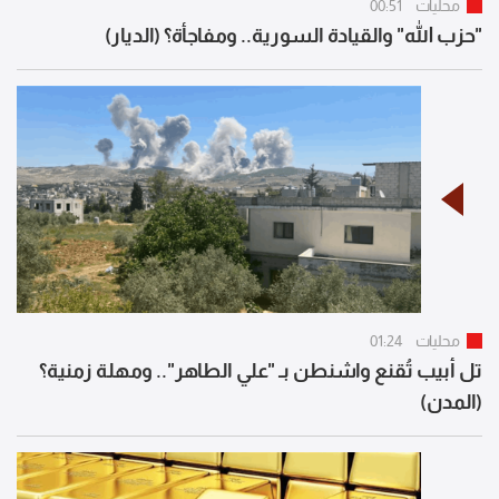
محليات
00:51
"حزب الله" والقيادة السورية.. ومفاجأة؟ (الديار)
محليات
01:24
تل أبيب تُقنع واشنطن بـ "علي الطاهر".. ومهلة زمنية؟
(المدن)