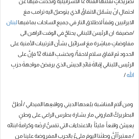
تصريحاتٍ نقلتها القناة 12 الاسرائيلية وتحدثت فيها عن
احتمالِ انْ يشمُلَ الاتفاقُ الذي يتوصلُ اليه ترامب معَ
الايرانيين وقفاً لاطلاق النار في جميع الساحات بما فيها
لبنان
/مضيفة ان الرئيسَ اللبناني يحتاجُ في الوقت الراهن الى
مفاوضاتٍ مباشِرة معَ اسرائيل بشأن الترتيبات الأمنية على
الحدود ثم اتفاقِ سلامٍ لاحقاً/ وبحَسَبِ القناة 12 فإنَّ على
الرئيس اللبناني إقالةَ قائدِ الجيش الذي يرفضُ مواجهةَ حزبِ
الله
/
ومن آلام المناسَبة ببُعدها الديني وواقعِها الميداني / أطلَّ
البطريركُ الماروني مار بشارة بطرس الراعي على وطنٍ
يعيشُ واقعاً مليئاً بالاعتداءات التي تمَسُّ ارضَه وكرامةَ ابنائه
/ معتبراً أنَّ وطنَنا اليومَ مليءٌ بالحرب المفروضة علينا من