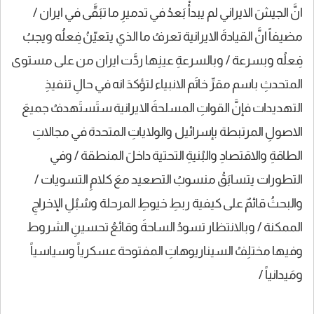
انَّ الجيشَ الايراني لم يبدأْ بَعدُ في تدميرِ ما تبَقَّى في ايران /
مضيفاً انَّ القيادةَ الايرانية تعرفُ ما الذي يتعيّنُ فِعلُه ويجبُ
فِعلُه وبسرعة / وبالسرعةِ عينِها ردَّت ايران من على مستوى
المتحدثِ باسم مقرِّ خاتَم الانبياء لتؤكدَ انه في حالِ تنفيذِ
التهديدات فإنَّ القواتِ المسلحةَ الايرانية ستَستَهدفُ جميعَ
الاصولِ المرتبطة بإسرائيل والولاياتِ المتحدة في مجالاتِ
الطاقةِ والاقتصادِ والبُنيةِ التحتية داخلَ المنطقة / وفي
التطورات يتسابَقُ منسوبُ التصعيد معَ كلامِ التسويات /
والبحثُ قائمٌ على كيفية ربطِ خيوطِ المرحلة وسُبُلِ الإخراجِ
الممكنة / وبالانتظار تسودُ الساحةَ وقائعُ تحسينِ الشروط
وفيها مختلِفُ السيناريوهاتِ المفتوحة عسكرياً وسياسياً
ومَيدانياً /