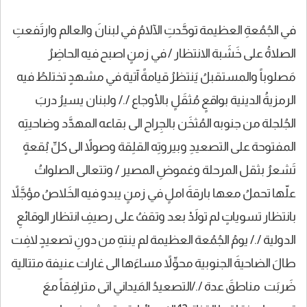
في الجُمُعةِ العظيمة توحَّدتِ الآلامُ في لبنانَ والعالم وارتَفعتِ
الصلاةُ على خَشَبة الانتظار / في زمنٍ اصبح فيه الحاضِرُ
مَصلوباً والمستقبلُ يَنتظرُ قيامةً آتية في مشهدٍ تختلطُ فيه
الرمزيةُ الدينية بواقعٍ مُثقَلٍ بالأوجاع /./ ولبنان يسيرُ دربَ
الجُلجلة من جنوبه المُثخَن بالجِراح الى بقاعه المهدَّد وضاحيتِه
المفتوحة على التصعيدِ وبيروتِه القلِقة وصولاً الى كلِّ بُقعةٍ
تَشعرُ بثقل المرحلة وغموضِ المصير / وتتعالى الصلواتُ
علّها تحملُ معها بارقةَ املٍ في زمنٍ يبدو فيه الخَلاصُ مؤجَّلاً
بانتظار تسوياتٍ لم تولَدْ بعد وتقفُ على رصيفِ انتظار الوقائعِ
الدولية /./ يومُ الجُمُعة العظيمة لم ينتهِ من دونِ تصعيدٍ لافِت
طالَ الضاحيةَ الجنوبية محوِّلاً مساءَها الى غارات عنيفة متتالية
ضَربَت مناطقَ عدة /./التصعيدُ المَيداني اتى مترافِقاً معَ