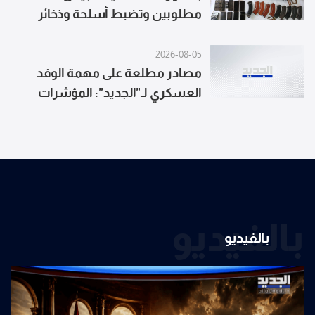
مطلوبين وتضبط أسلحة وذخائر
لمضايقات من مُسيّرة إسرائيلية
2026-08-05
مصادر مطلعة على مهمة الوفد
العسكري لـ"الجديد": المؤشرات
العسكرية تدلّ على رفض إسرائيل
توسيع نطاق المناطق التجريبية بدءًا
من رفضها الانسحاب
بالفيديو
بالفيديو