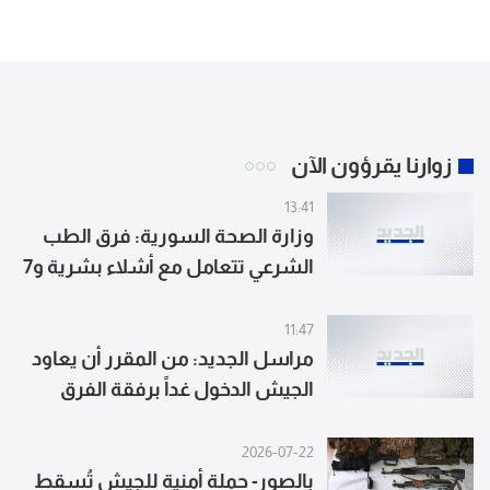
زوارنا يقرؤون الآن
13:41
وزارة الصحة السورية: فرق الطب
الشرعي تتعامل مع أشلاء بشرية و7
مصابين جراء الانفجار في جرمانا بريف
دمشق
11:47
مراسل الجديد: من المقرر أن يعاود
الجيش الدخول غداً برفقة الفرق
الهندسية لإعادة فتح الطرقات
واستكمال انتشاره علماً أن إحدى
2026-07-22
دورياته تعرّضت خلال المهمة
بالصور- حملة أمنية للجيش تُسقط