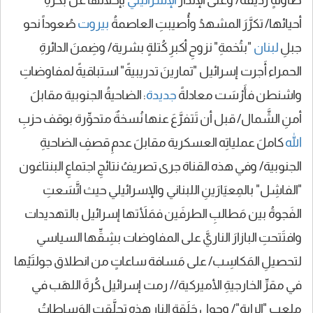
أحيائها/ تكرَّرَ المشهدُ وأُصيبتِ العاصمةُ
بيروت
صُعوداً نحو
جبلِ
لبنان
"بتُخمةِ" نزوحِ أكبرِ كُتلةٍ بشرية/ وضِمنَ الدائرةِ
الحمراء أَجرت إسرائيل "تمارينَ تدريبيةً" استباقيةً لمفاوضاتِ
واشنطن فأَرْسَت معادلةً
جديدة
: الضاحيةُ الجنوبية مقابلَ
أمنِ الشَّمال/ قبل أن تَتفرَّعَ عنها نُسخةٌ متحوِّرة بوقف حزبِ
الله
كاملَ عملياتِه العسكرية مقابلَ عدمِ قصفِ الضاحيةِ
الجنوبية/ وفي هذه القناة جرى تصريفُ نتائجِ اجتماعِ البنتاغون
"الفاشِل" بالمِعيَارَينِ اللبناني والإسرائيلي حيث اتَّسَعتِ
الفَجوةُ بين مَطالبِ الطرفَين فمَلأَتها إسرائيل بالتهديدات
وافتَتحتِ البازارَ الناريَّ على المفاوضات بشِقِّها السياسي
لتحصيلِ المَكاسِب/ على مَسافة ساعاتٍ من انطلاق جولتَيْها
في مقرِّ الخارجيةِ الأميركية// رمت إسرائيل كُرةَ اللهَب في
ملعب "الراية"/ وحول حَلَقةِ النارِ هذه تحلَّقتِ الوَساطاتُ