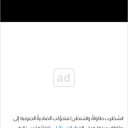
ad
انشَطَرت طاولةُ واشنطن/ فتحوَّلتِ الضاحيةُ الجنوبية إلى
طاولةٍ رديفة/ وعلى الإنذار
الإسرائيلي
بإخلائها عن بَكرةِ