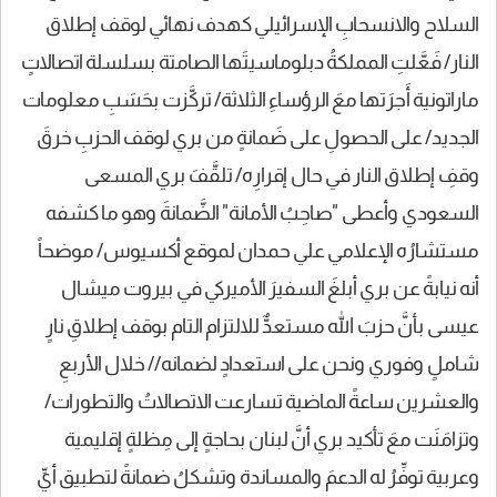
السلاح والانسحابِ الإسرائيلي كهدف نهائي لوقف إطلاق
النار/ فَعَّلتِ المملكةُ دبلوماسيتَها الصامتة بسلسلة اتصالاتٍ
ماراتونية أَجرَتها معَ الرؤساءِ الثلاثة/ تركَّزت بحَسَبِ معلومات
الجديد/ على الحصولِ على ضَمانةٍ من بري لوقف الحزبِ خرقَ
وقفِ إطلاق النار في حال إقرارِه/ تلقَّفَ بري المسعى
السعودي وأعطى "صاحِبُ الأمانة" الضَّمانةَ وهو ما كشفه
مستشارُه الإعلامي علي حمدان لموقع أكسيوس/ موضحاً
أنه نيابةً عن بري أبلغَ السفيرَ الأميركي في بيروت ميشال
عيسى بأنَّ حزبَ الله مستعدٌّ للالتزام التام بوقف إطلاقِ نارٍ
شاملٍ وفوري ونحن على استعدادٍ لضمانه// خلال الأربعِ
والعشرين ساعةً الماضية تسارعت الاتصالاتُ والتطورات/
وتزامَنَت معَ تأكيد بري أنَّ لبنان بحاجةٍ إلى مِظلةٍ إقليمية
وعربية توفِّرُ له الدعمَ والمساندة وتشكلُ ضمانةً لتطبيق أيِّ