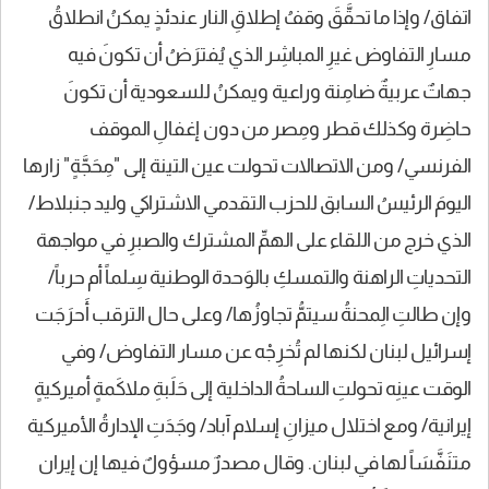
اتفاق/ وإذا ما تحقَّقَ وقفُ إطلاقِ النار عندئذٍ يمكنُ انطلاقُ
مسارِ التفاوض غيرِ المباشِر الذي يُفترَضُ أن تكونَ فيه
جهاتٌ عربيةٌ ضامِنة وراعية ويمكنُ للسعودية أن تكونَ
حاضِرة وكذلك قطر ومِصر من دون إغفالِ الموقف
الفرنسي/ ومن الاتصالات تحولت عين التينة إلى "مِحَجَّةٍ" زارها
اليومَ الرئيسُ السابق للحزب التقدمي الاشتراكي وليد جنبلاط/
الذي خرج من اللقاء على الهمِّ المشترك والصبرِ في مواجهة
التحدياتِ الراهنة والتمسكِ بالوَحدة الوطنية سِلماً أم حرباً/
وإن طالتِ الِمحنةُ سيتمُّ تجاوزُها/ وعلى حال الترقب أَحرَجَت
إسرائيل لبنان لكنها لم تُخرِجْه عن مسار التفاوض/ وفي
الوقت عينِه تحولتِ الساحةُ الداخلية إلى حَلَبةِ ملاكَمةٍ أميركيةٍ
إيرانية/ ومع اختلال ميزانِ إسلام آباد/ وجَدَتِ الإدارةُ الأميركية
متنَفَّسَاً لها في لبنان. وقال مصدرٌ مسؤولٌ فيها إن إيران