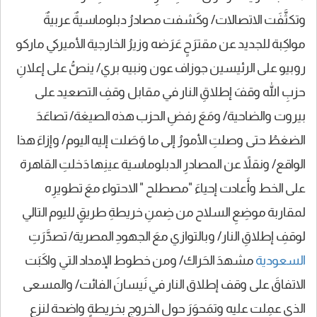
وتكثَّفَت الاتصالات/ وكَشفت مصادرُ دبلوماسيةٌ عربيةٌ
مواكِبة للجديد عن مقترَحٍ عَرَضه وزيرُ الخارجية الأميركي ماركو
روبيو على الرئيسين جوزاف عون ونبيه بري/ ينصُّ على إعلانِ
حزبِ الله وقفَ إطلاقِ النار في مقابل وقفِ التصعيد على
بيروت والضاحية/ ومَعَ رفضِ الحزب هذه الصيغة/ تصاعَدَ
الضغطُ حتى وصلتِ الأمورُ إلى ما وَصَلت إليه اليوم/ وإزاءَ هذا
الواقع/ ونقلاً عن المصادرِ الدبلوماسية عينِها دَخلتِ القاهرة
على الخط وأَعادت إحياءَ "مصطلح " الاحتواء معَ تطويرِه
لمقاربة موضِعِ السلاح من ضِمنِ خريطةِ طريقٍ لليوم التالي
لوقفِ إطلاقِ النار/ وبالتوازي معَ الجهودِ المصرية/ تصدَّرَتِ
السعودية
مشهدَ الحَراك/ ومن خطوط الإمداد التي واكَبَت
الاتفاقَ على وقف إطلاق النار في نَيسانَ الفائت/ والمسعى
الذي عمِلت عليه وتمَحوَرَ حول الخروج بخريطةٍ واضحة لنزع