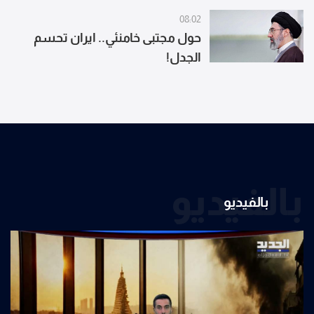
الساعة 07:00 لغاية الساعة 15:00
08:02
حول مجتبى خامنئي.. ايران تحسم
الجدل!
بالفيديو
بالفيديو