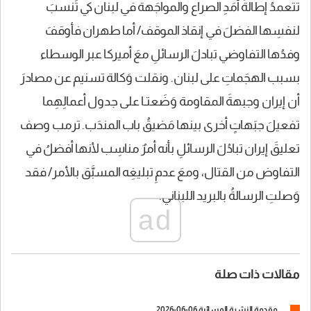
تتعمدُ إطالةَ أمَدِ الصراع والمواجَهة في لبنان كي تَنسبَ
لنفسِها الفضلَ في إنقاذ الموقف/ أما طهران فأوقفَ
وفدُها التفاوضي تبادلَ الرسائلِ معَ أميركا عبر الوسطاء
بسبب الهجَماتِ على لبنان. ونقلت وَكالة تسنيم عن مصادرَ
أن إيران وجبهةَ المقاومة وَضَعتـا على جدول أعمالِهِما
تفعيلَ جبَهاتٍ أخرى بينها مَضيقُ باب المندَب. ترمب وصف
تعليقَ إيران تبادُلَ الرسائلِ بأنه أمرٌ مناسِب لأنها أفضلُ في
التفاوض من القتال، ومعَ عدمِ تبليغِه المسبَّق بالأمر/ فقد
وَصلتِ الرسالةُ بالبريد اللبناني.
ad
مقالات ذات صلة
مقدمة النشرة المسائية 06-06-2026