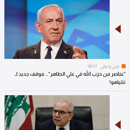
عربي و دولي
08:57
"عناصر من حزب الله في علي الطاهر".. موقف جديد لـ
نتنياهو!