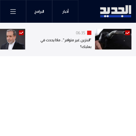
أخبار
البرامج
06:35
"البنزين غير متوافر".. ماذا يحدث في
بعلبك؟