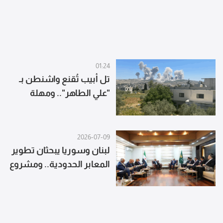
01:24
تل أبيب تُقنع واشنطن بـ
"علي الطاهر".. ومهلة
زمنية؟ (المدن)
2026-07-09
لبنان وسوريا يبحثان تطوير
المعابر الحدودية.. ومشروع
جديد في المصنع