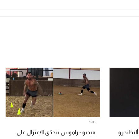
19:03
ليخاندرو
فيديو - راموس يتحدّى الاعتزال على