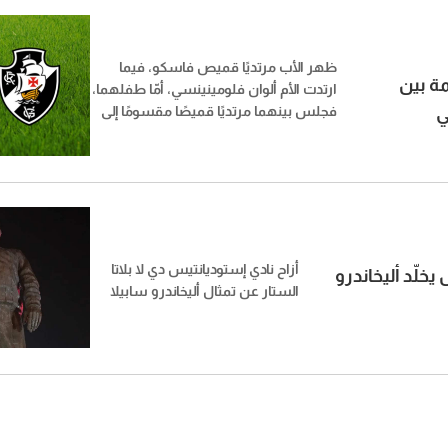
ظهر الأب مرتديًا قميص فاسكو، فيما
ة بين
ارتدت الأم ألوان فلومينينسي، أمّا طفلهما،
ي
فجلس بينهما مرتديًا قميصًا مقسومًا إلى
نصفين
أزاح نادي إستوديانتيس دي لا بلاتا
يخلّد أليخاندرو
الستار عن تمثال أليخاندرو سابيلا