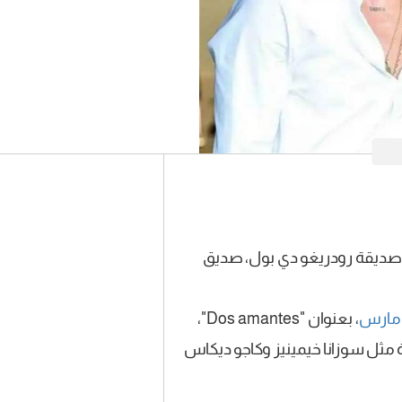
 صديقة رودريغو دي بول، صديق
مارس
، بعنوان "Dos amantes"،
مثل سوزانا خيمينيز وكاجو ديكاس