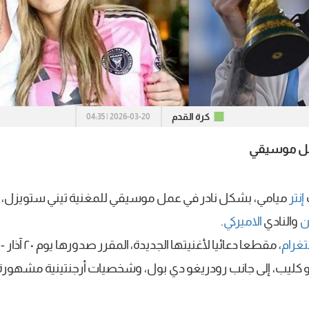
كرة القدم
2026-03-20 | 04:35
عمل موسيقي
إنتر
ميامي، بشكل نادر في عمل موسيقي للمغنية تيني ستويزل،
ن
والنادي
الاميركي
.
غرام
، مقطعا دعائيا لأغنيتها الجديدة، المقرر صدورها يوم ٢٠ آذار -
كليب، إلى جانب رودريغو دي بول، وشخصيات أرجنتينية مشهورة 