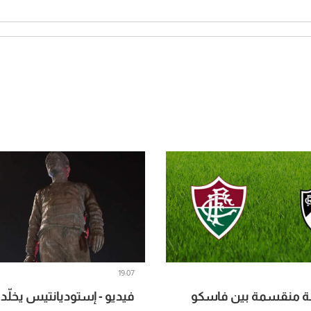
19:07
ئلة منقسمة بين فاسكو
فيديو - إستوديانتيس يخلّد أ