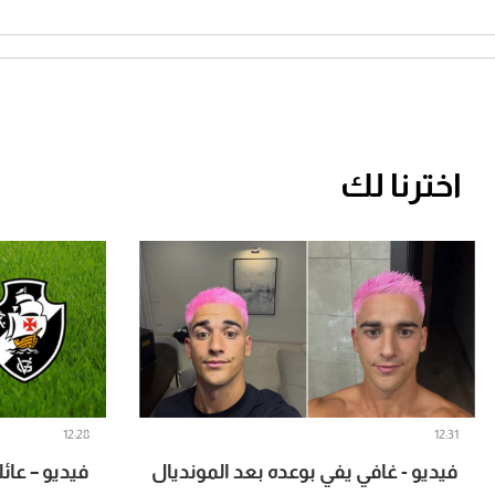
اخترنا لك
12:28
12:31
فيديو - غافي يفي بوعده بعد المونديال
فيديو – عا