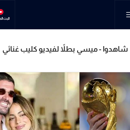
البث ال
شاهدوا - ميسي بطلاً لفيديو كليب غنائي