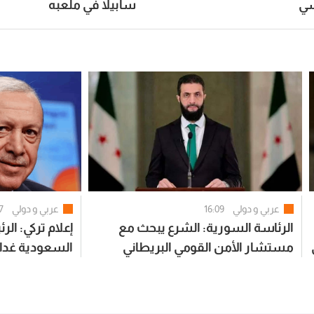
سي
سابيلا في ملعبه
عربي و دولي
16:09
عربي و دولي
7
الرئاسة السورية: الشرع يبحث مع
إعلام تركي: الر
مستشار الأمن القومي البريطاني
السعودية غدا 
التطورات الإقليمية والدولية
ولي العهد ورئ