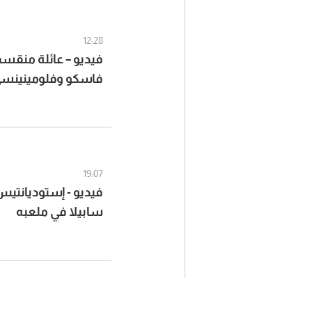
12:28
فيديو – عائلة منقسم
فاسكو وفلومينينس
19:07
فيديو - إستوديانتيس 
سابيلا في ملعبه