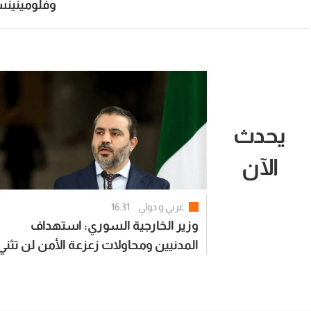
وفلومينين
يحدث
الآن
عربي و دولي
16:31
وزير الخارجية السوري: استهداف
المدنيين ومحاولات زعزعة الأمن لن تثني
السوريين عن المضي في التعافي وبناء
الدولة