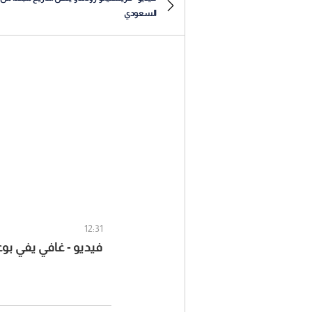
السعودي
12:31
فيديو - غافي يفي بوع