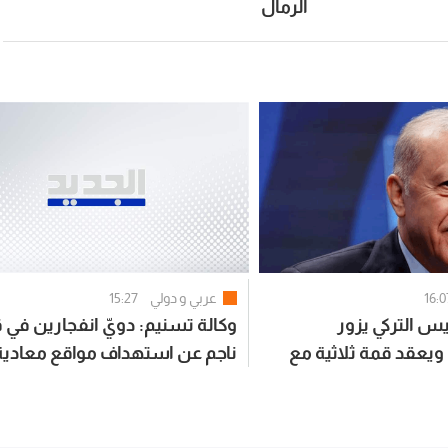
الرمال
16:0
عربي و دولي
15:27
ئيس التركي يزور
وكالة تسنيم: دويّ انفجارين في
ويعقد قمة ثلاثية مع
ناجم عن استهداف مواقع معادية
يس وزراء باكستان
مدخل مضيق هرمز