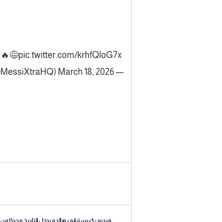
 🔥😅
pic.twitter.com/krhfQloG7x
March 18, 2026
— MessiXtra (@MessiXtraHQ)
فيديو - كريستيانو رونالدو يدخل التاريخ مجددًا من 