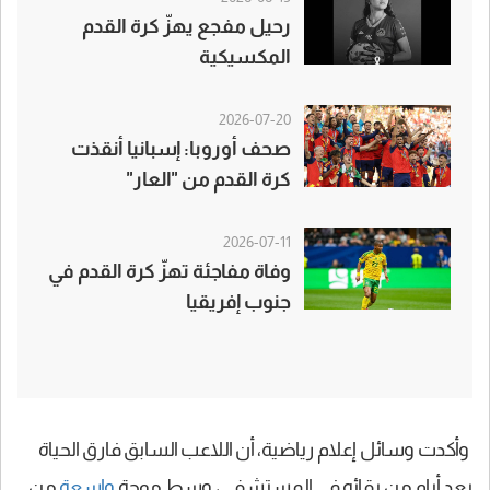
رحيل مفجع يهزّ كرة القدم
المكسيكية
2026-07-20
صحف أوروبا: إسبانيا أنقذت
كرة القدم من "العار"
2026-07-11
وفاة مفاجئة تهزّ كرة القدم في
جنوب إفريقيا
وأكدت وسائل إعلام رياضية، أن اللاعب السابق فارق الحياة
بعد أيام من بقائه في المستشفى، وسط موجة
واسعة
من