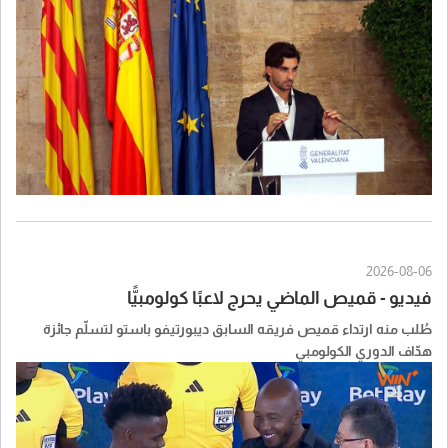
2026-08-06
فيديو - قميص الماضي يحرج لاعبًا كولومبيًّا
طُلب منه ارتداء قميص فريقه السابق ديبورتيفو باستو لتسلّم جائزة
هدّاف الدوري الكولومبي