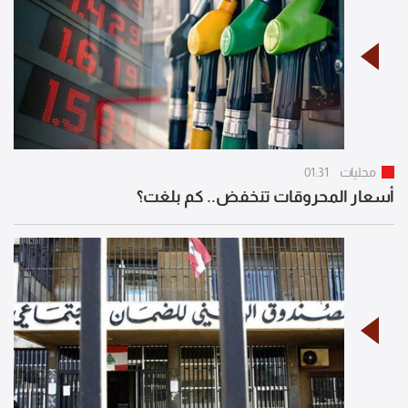
محليات
01:31
أسعار المحروقات تنخفض.. كم بلغت؟