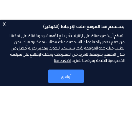
X
يستخدم هذا الموقع ملف الإرتباط (الكوكيز)
نتفهّم أن خصوصيتك على الإنترنت أمر بالغ الأهمية، وموافقتك على تمكيننا
من جمع بعض المعلومات الشخصية عنك يتطلب ثقة كبيرة منك. نحن
نطلب منك هذه الموافقة لأنها ستسمح للجديد بتقديم تجربة أفضل من
ad
خلال التصفح بموقعنا. للمزيد من المعلومات يمكنك الإطلاع على سياسة
الخصوصية الخاصة بموقعنا للمزيد
اضغط هنا
أوافق