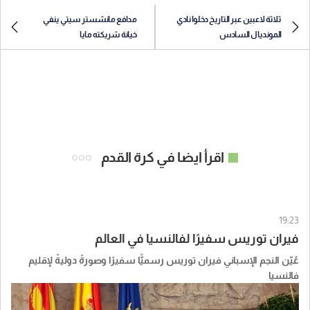
ثلاثة لاعبين عبر التاريخ دخلوا نادي
مدافع مانشستر سيتي ينفي
المونديال السادس
خيانة شريكته مايا
اقرأ ايضا في كرة القدم
19:23
فيران توريس سفيرًا لفالنسيا في العالم
عُيّن النجم الإسباني فيران توريس رسميًّا سفيرًا وصورةً دوليةً لإقليم
فالنسيا