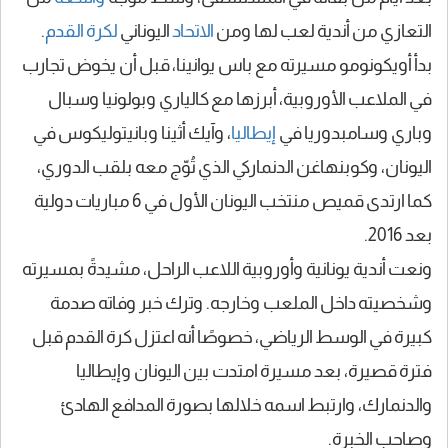
التعازي من أندية لعب لها ومن
الاتحاد
اليوناني
لكرة القدم
.
بدأ أويكونومو مسيرته مع باس يوانينا، قبل أن يخوض تجارب
في الملاعب الأوروبية، أبرزها مع كالياري وبولونيا وسبال
وباري وسامبدوريا في
إيطاليا
، وآيك أثينا وبانيتوليكوس في
اليونان، وكوبنهاغن الدنماركي الذي تُوّج معه بلقب الدوري،
كما ارتدى قميص منتخب اليونان الأول في 6 مباريات دولية
بعد 2016.
ونعت أندية يونانية وأوروبية اللاعب الراحل، مشيدةً بمسيرته
وشخصيته داخل الملعب وخارجه. وترك خبر وفاته صدمة
كبيرة في الوسط الرياضي، خصوصًا أنه اعتزل كرة القدم قبل
فترة قصيرة، بعد مسيرة امتدت بين اليونان وإيطاليا
والدنمارك، وارتبط اسمه خلالها بصورة المدافع الهادئ
وصاحب الخبرة.