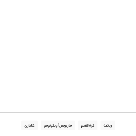
رياضة
كرة القدم
ماريوس أويكونومو
كالياري