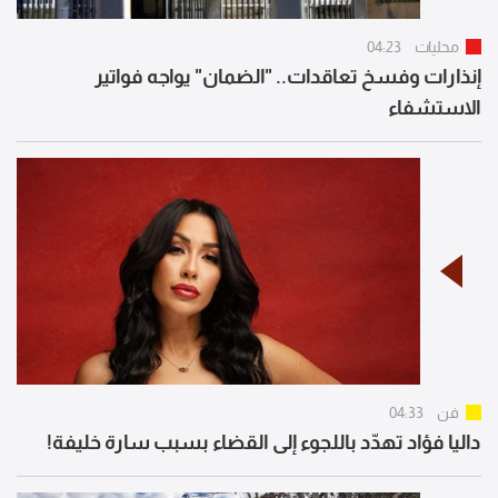
محليات
04:23
إنذارات وفسخ تعاقدات.. "الضمان" يواجه فواتير
الاستشفاء
فن
04:33
داليا فؤاد تهدّد باللجوء إلى القضاء بسبب سارة خليفة!