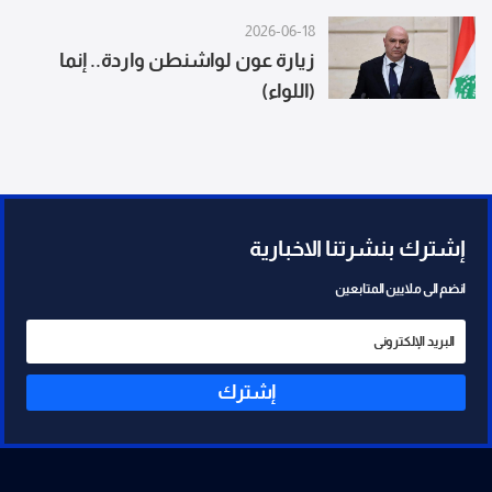
2026-06-18
زيارة عون لواشنطن واردة.. إنما
(اللواء)
إشترك بنشرتنا الاخبارية
انضم الى ملايين المتابعين
إشترك