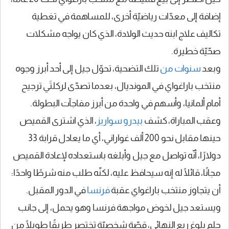
إضافة إلى معدّات رياضيّة أخرى، للمساهمة في تغطية
تكاليف علاج ابنه حديث الولادة، الذي كان يواجه مشكلات
صحّيّة خطيرة.
وبعد
سنوات من
تلك التضحية، تحوّل جيل إلى أحد أبرز وجوه
منتخب باراغواي في المونديال، بعدما تصدّى لركلتَي ترجيح
أمام ألمانيا، وأسهم في واحدة من أبرز مفاجآت البطولة.
وعقب المباراة، كشف
بيدرو
سواريز
، الذي اشترى القميص
حينها مقابل نحو 200 ألف غواراني، أي ما يعادل قرابة 33
دولارًا، أنّه تواصل مع جيل وأبلغه باستعداده لإعادة القميص
مجانًا، قائلًا له إنه سيحافظ عليه، لكنّه طلب منه شرطًا واحدًا:
أن يتجاوز منتخب باراغواي عقبة
فرنسا
في الدور المقبل.
ويستعد جيل لخوض مواجهة فرنسا وهو يحمل، إلى جانب
حلم بلوغ ربع النهائي، قصّة شخصيّة تختصر طريقًا طويلًا من