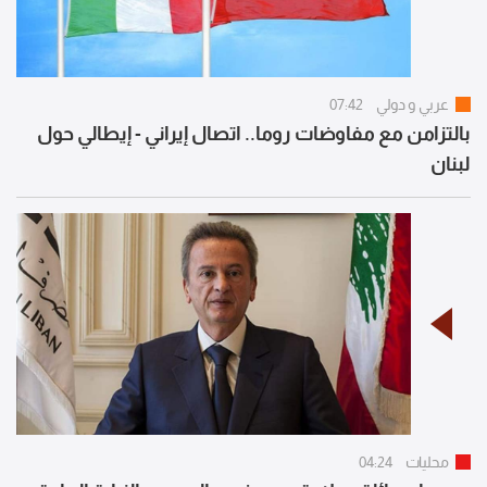
عربي و دولي
07:42
بالتزامن مع مفاوضات روما.. اتصال إيراني - إيطالي حول
لبنان
محليات
04:24