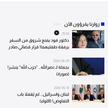
زوارنا يقرؤون الآن
10:56
دكتور فود يمنع شروق من السفر
برفقة طفليهما! قرار قضائي صادر
يحدث ضجة واسعة
2026-06-09
بجملة لـ نصرالله.. "حزب الله" ينشر!
(صورة)
2026-05-16
لبنان واسرائيل.. لم يُقفلا باب
التفاوض! (اللواء)