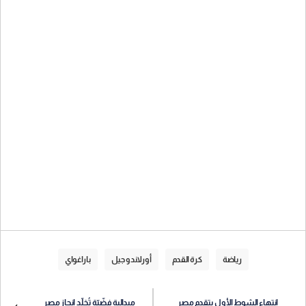
رياضة
كرة القدم
أورلاندو جيل
باراغواي
انتهاء الشوط الأول بتقدم مصر
ميدالية فضّيّة تُخلّد إنجاز مصر