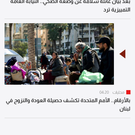
بعد بيان عائلة سلامة عن وضعه الصحي.. النيابة العامة
التمييزية ترد
محليات
04:20
بالأرقام.. الأمم المتحدة تكشف حصيلة العودة والنزوح في
لبنان