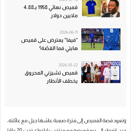
قميص نهائي 1958 بـ4.88
ملايين دولار
2026-06-11
"فيفا" يعترض على قميص
هايتي فما القصّة؟
2026-05-22
قميص تشيزني المحروق
يخطف الأنظار
وتعود قصة القميص إلى فترة صعبة عاشها جيل مع عائلته،
حين اضطر إلى بيع قميصه مع منتخب باراغواي تحت 20 عامًا،