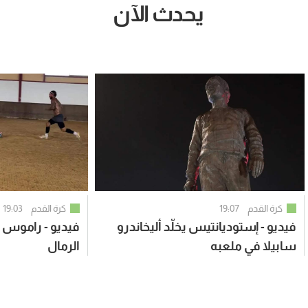
يحدث الآن
كرة القدم
19:07
كرة القدم
19:03
فيديو - إستوديانتيس يخلّد أليخاندرو
فيديو - راموس يت
سابيلا في ملعبه
الرمال