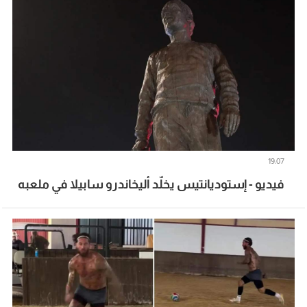
19:07
فيديو - إستوديانتيس يخلّد أليخاندرو سابيلا في ملعبه