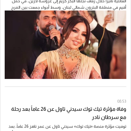
العائلية تأثيراً خلال زفاف نجلها البكر كريم إلى عروسه لارين، في حفل
أقيم في منطقة البترون شمالي لبنان، وسط أجواء جمعت بين الفرح
والتأثر، فيما تولى الفنان نادر الأتات إحياء السهرة.
08:53
وفاة مؤثرة تيك توك سيدني تاول عن 26 عاماً بعد رحلة
مع سرطان نادر
توفيت مؤثرة منصة «تيك توك» سيدني تاول عن عمر ناهز 26 عاماً، بعد