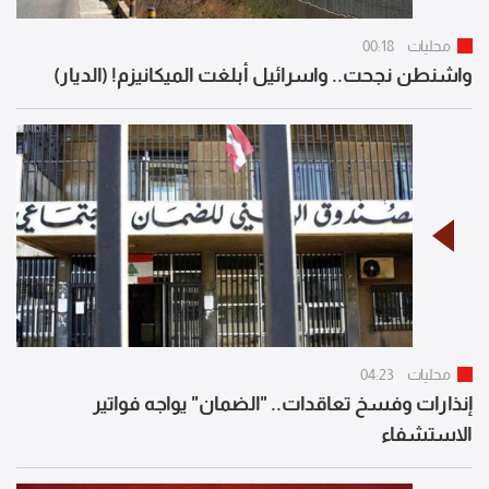
محليات
00:18
واشنطن نجحت.. واسرائيل أبلغت الميكانيزم! (الديار)
محليات
04:23
إنذارات وفسخ تعاقدات.. "الضمان" يواجه فواتير
الاستشفاء