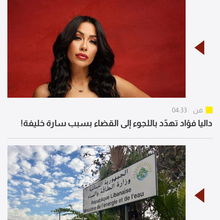
فن
04:33
داليا فؤاد تهدّد باللجوء إلى القضاء بسبب سارة خليفة!