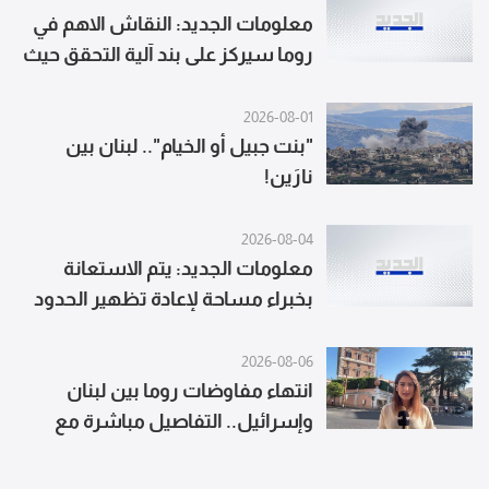
معلومات الجديد: النقاش الاهم في
روما سيركز على بند آلية التحقق حيث
أبدت ايطاليا استعدادها للمشاركة
في هذه المهمة
2026-08-01
"بنت جبيل أو الخيام".. لبنان بين
نارَين!
2026-08-04
معلومات الجديد: يتم الاستعانة
بخبراء مساحة لإعادة تظهير الحدود
بين لبنان واسرائيل بعد الدمار الذي
حل بها
2026-08-06
انتهاء مفاوضات روما بين لبنان
وإسرائيل.. التفاصيل مباشرة مع
مراسلة الجديد