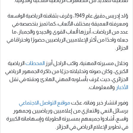
تغطيته للعديد من التظاهرات الرياضية المحلية والدولية.
وُلد إدريس دقيق عام 1949، وعُرف بثقافته الرياضية الواسعة
ومعرفته العميقة بمختلف الألعاب، كما تميز بتخصصه في
عدد من الرياضات، أبرزها ألعاب القوى والجيدو والجمباز، ما
جعله واحدًا من أكثر الإعلاميين الرياضيين حضورًا واحترامًا في
الجزائر.
وخلال مسيرته المهنية، واكب الراحل أبرز
المحطات
الرياضية
الكبرى، وكان صوته وتحليلاته جزءًا من ذاكرة الجمهور الرياضي
الجزائري، حيث عُرف بأسلوبه المهني الهادئ ودقته في نقل
الأخبار
والمعلومات.
وفور انتشار خبر وفاته، عجّت
مواقع التواصل الاجتماعي
برسائل النعي والتعازي من إعلاميين ورياضيين وجمهور
واسع، أشادوا جميعهم بمسيرته الطويلة وإسهاماته الكبيرة
في تطوير الإعلام الرياضي في الجزائر.