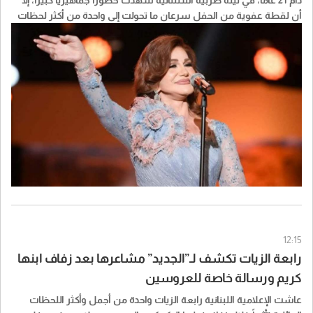
دام 21 عاماً، في ليلة طربية استثنائية شهدت حضوراً جماهيرياً كبيراً، إلا
أن لقطة عفوية من الحفل سرعان ما تحولت إلى واحدة من أكثر لحظات
السهرة تداولاً عبر مواقع التواصل الاجتماعي.
12:15
رابعة الزيات تكشف لـ”الجديد” مشاعرها بعد زفاف ابنها
كريم ورسالة خاصة للعروسين
عاشت الإعلامية اللبنانية رابعة الزيات واحدة من أجمل وأكثر اللحظات