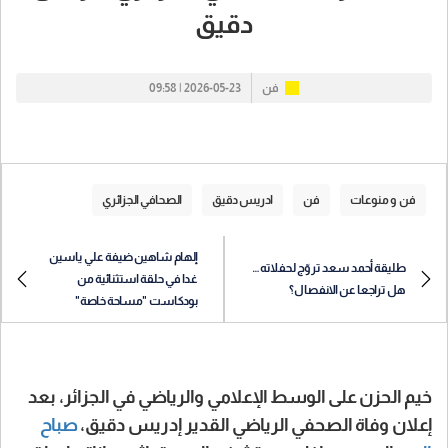
دقيق
فن
2026-05-23 | 09:58
فن و منوعات
فن
ادريس دقيق
الصحافي الجزائري
إلهام شاهين ضيفة علي ياسين
طليقة أحمد سعد تروّج لحفلاته…
غدا في حلقة استثنائية من
هل تراجعا عن الانفصال؟
بودكاست "مساحة خاصة"
خيم الحزن على الوسط الإعلامي والرياضي في الجزائر، بعد
إعلان وفاة الصحفي الرياضي القدير إدريس دقيق،
صباح