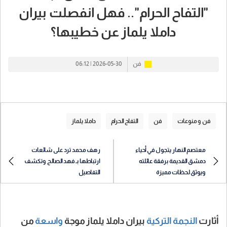
"التفاح الحرام".. فهل انفصلت بيران
داملا يلماز عن خطيبها؟
فن
2026-05-30 | 06:12
فن و منوعات
فن
التفاح الحرام
داملا يلماز
معتصم النهار يتجول في أحياء
رهف محمد ترد على شائعات
دمشق القديمة برفقة عائلته
ارتباطها بـ فهد الصالح وتكشف
ويوثق لحظات مميزة
التفاصيل
أثارت
النجمة
التركية
بيران داملا يلماز موجة
واسعة
من