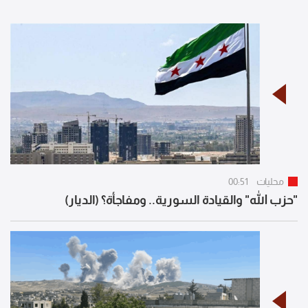
محليات
00:51
"حزب الله" والقيادة السورية.. ومفاجأة؟ (الديار)