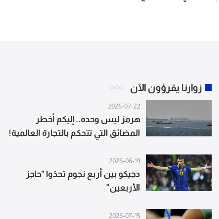
مصابين جراء الانفجار في جرمانا بريف
دمشق
زوارنا يقرؤون الآن
2026-07-22
هرمز ليس وحده.. إليكم أخطر
المضائق التي تتحكم بالتجارة العالمية!
2026-06-19
دجيكو بين أربع نجوم تحدّوا "حاجز
الأربعين"
2026-07-15