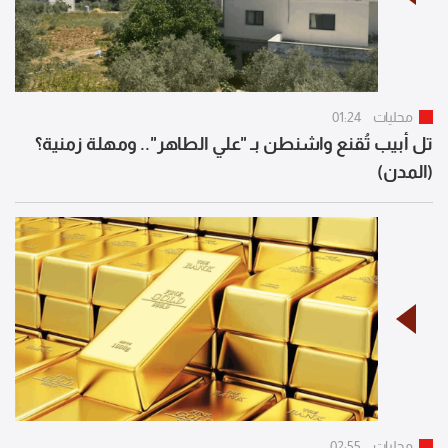
محليات
01:24
تل أبيب تُقنع واشنطن بـ "علي الطاهر".. ومهلة زمنية؟
(المدن)
محليات
02:55