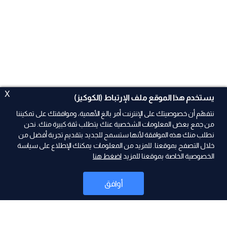
X
يستخدم هذا الموقع ملف الإرتباط (الكوكيز)
نتفهّم أن خصوصيتك على الإنترنت أمر بالغ الأهمية، وموافقتك على تمكيننا
من جمع بعض المعلومات الشخصية عنك يتطلب ثقة كبيرة منك. نحن
نطلب منك هذه الموافقة لأنها ستسمح للجديد بتقديم تجربة أفضل من
خلال التصفح بموقعنا. للمزيد من المعلومات يمكنك الإطلاع على سياسة
الخصوصية الخاصة بموقعنا للمزيد
اضغط هنا
ad
أوافق