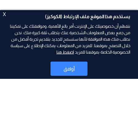
X
يستخدم هذا الموقع ملف الإرتباط (الكوكيز)
نتفهّم أن خصوصيتك على الإنترنت أمر بالغ الأهمية، وموافقتك على تمكيننا
من جمع بعض المعلومات الشخصية عنك يتطلب ثقة كبيرة منك. نحن
نطلب منك هذه الموافقة لأنها ستسمح للجديد بتقديم تجربة أفضل من
ad
خلال التصفح بموقعنا. للمزيد من المعلومات يمكنك الإطلاع على سياسة
الخصوصية الخاصة بموقعنا للمزيد
اضغط هنا
أوافق