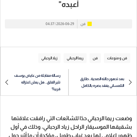
أعبده"
فن
2026-06-29 | 04:37
فن و منوعات
فن
ريما الرحباني
زياد الرحباني
رسالة مفاجئة من عايض يوسف
بعد تدهور حالته الصحية.. طارق
تثير القلق.. هل يعلن اعتزاله
التلمساني يفقد بصره بالكامل
قريبا؟
وضعت ريما الرحباني حدًا للشائعات التي رافقت علاقتها
بشقيقها الموسيقار الراحل زياد الرحباني، وذلك في أول
ظهور إعلامي لها بعد غياب طويل، مؤكدة أن ما أثير حول