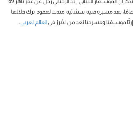
يُذكر أن الموسيقار اللبناني زياد الرحباني رحل عن عمر ناهز 69
عامًا، بعد مسيرة فنية استثنائية امتدت لعقود، ترك خلالها
إرثًا موسيقيًا ومسرحيًا يُعد من الأبرز في
العالم
العربي
.