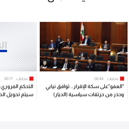
محليات
00:44
محليات
00:17
"العفو"على سكة الإقرار.. توافق نيابي
التحكم المروري: 
وحذر من حرتقات سياسية (الديار)
سيتم تحويل الط
بيروت بإتجاه جون
07:00 لغاية الساعة 15:00