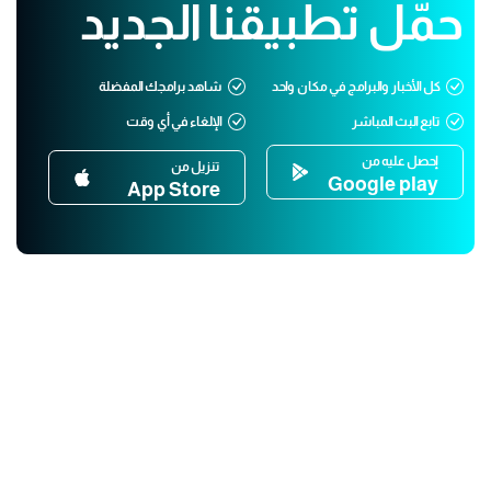
حمّل تطبيقنا الجديد
كل الأخبار والبرامج في مكان واحد
شاهد برامجك المفضلة
تابع البث المباشر
الإلغاء في أي وقت
إحصل عليه من
تنزيل من
Google play
App Store