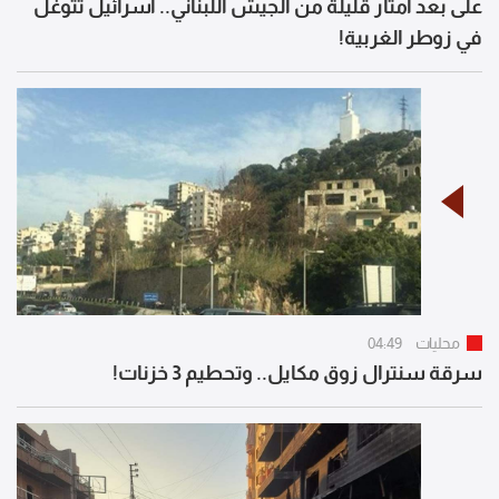
على بعد أمتار قليلة من الجيش اللبناني.. اسرائيل تتوغل
في زوطر الغربية!
محليات
04:49
سرقة سنترال زوق مكايل.. وتحطيم 3 خزنات!