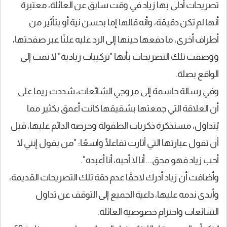
تصريحات أدلى بها زياد في وقت سابق عن العائلة، معتبرة
أنها لم تكن دقيقة، وأنه قالها إما بحسن نية أو بتأثير من
أطراف أخرى، ما دفعها حينها إلى الرد عليه علنًا عبر صفحتها،
ووصفت تلك التصريحات بأنها "تركيبات زيادية" لا تمت إلى
الواقع بصلة.
وفي رسالة حاسمة إلى مروجي الشائعات، شددت ريما على
أن العلاقة التي جمعتها بشقيقها كانت أعمق بكثير مما
يُتداول، مستذكرة ذكريات الطفولة وحرصه الدائم عليها، قبل
أن تقول عبارتها التي أثارت تفاعلًا واسعًا: "من يقول إنني لا
أحب زياد فهو محق... أنا لا أحبه، أنا أعبده".
وأضافت أن زياد أدرك لاحقًا عدم دقة تلك التصريحات القديمة،
وأبدى ندمه عليها، داعية الجميع إلى التوقف عن تداول
الشائعات واحترام خصوصية العائلة.