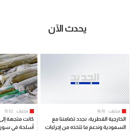
يحدث الآن
محليات
16:10
محليات
15:52
الخارجية القطرية: نجدد تضامننا مع
كانت متجهة إلى
السعودية وندعم ما تتخذه من إجراءات
أسلحة في سوري