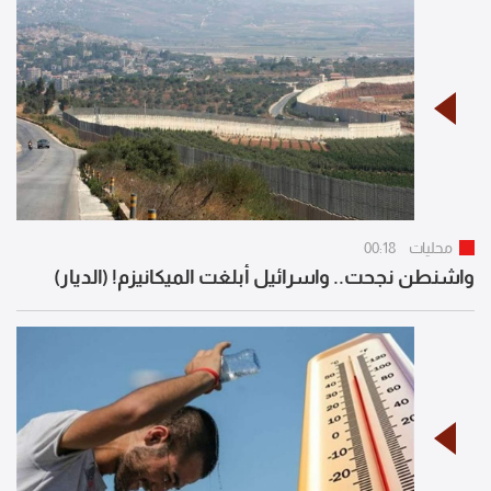
محليات
00:18
واشنطن نجحت.. واسرائيل أبلغت الميكانيزم! (الديار)