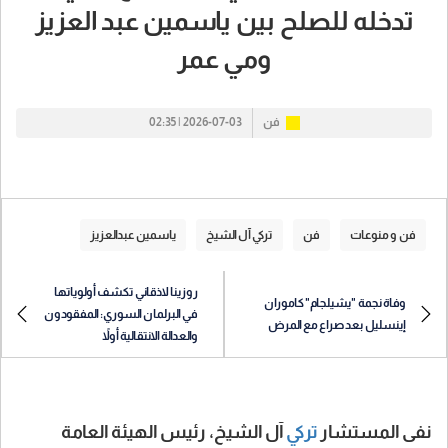
تدخله للصلح بين ياسمين عبد العزيز
ومي عمر
فن
2026-07-03 | 02:35
فن و منوعات
فن
تركي آل الشيخ
ياسمين عبدالعزيز
روزينا لاذقاني تكشف أولوياتها
وفاة نجمة "يشيلجام" كاموران
في البرلمان السوري: المفقودون
إينسليل بعد صراع مع المرض
والعدالة الانتقالية أولاً
نفى المستشار
تركي
آل الشيخ، رئيس الهيئة العامة