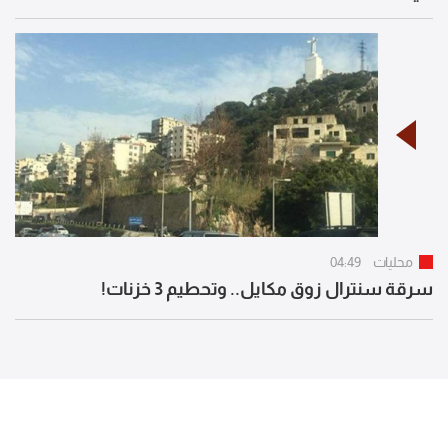
محليات
04:49
سرقة سنترال زوق مكايل.. وتحطيم 3 خزنات!