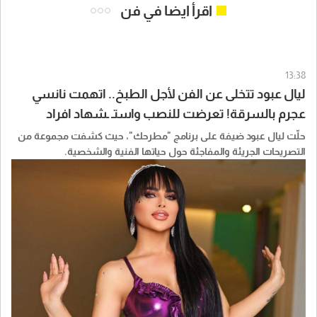
اقرأ ايضا في فن
13:38
ليال عبود تتخلى عن الفن لأجل الطبخ.. اتهمت نانسي
عجرم بالسرقة! تعرضت للنصب واستـ ـشهاد افراد
عائلتها
حلّت ليال عبود ضيفة على برنامج "مطرحك"، حيث كشفت مجموعة من
التصريحات الجريئة والمفاجئة حول حياتها الفنية والشخصية.