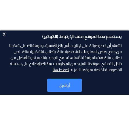
X
يستخدم هذا الموقع ملف الإرتباط (الكوكيز)
نتفهّم أن خصوصيتك على الإنترنت أمر بالغ الأهمية، وموافقتك على تمكيننا
من جمع بعض المعلومات الشخصية عنك يتطلب ثقة كبيرة منك. نحن
نطلب منك هذه الموافقة لأنها ستسمح للجديد بتقديم تجربة أفضل من
ad
خلال التصفح بموقعنا. للمزيد من المعلومات يمكنك الإطلاع على سياسة
الخصوصية الخاصة بموقعنا للمزيد
اضغط هنا
أوافق