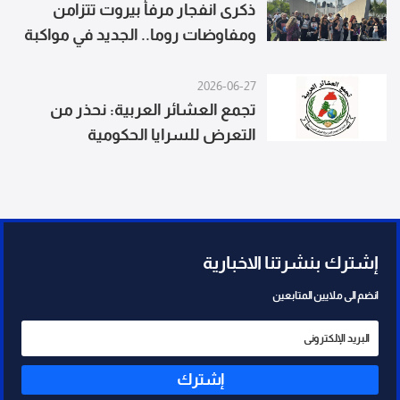
ذكرى انفجار مرفأ بيروت تتزامن
ومفاوضات روما.. الجديد في مواكبة
مباشرة
2026-06-27
تجمع العشائر العربية: نحذر من
التعرض للسرايا الحكومية
إشترك بنشرتنا الاخبارية
انضم الى ملايين المتابعين
إشترك