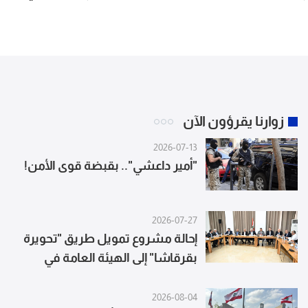
لحفظ أمنها وسيادته
زوارنا يقرؤون الآن
2026-07-13
"أمير داعشي".. بقبضة قوى الأمن!
2026-07-27
إحالة مشروع تمويل طريق "تحويرة
بقرقاشا" إلى الهيئة العامة في
مجلس النواب
2026-08-04