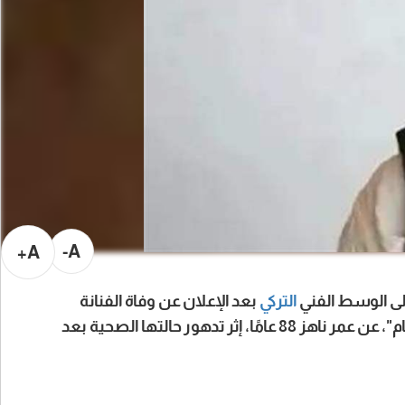
A-
A+
على الوسط الفني
التركي
بعد الإعلان عن وفاة الفنانة
المخضرمة كاموران إينسليل، إحدى أبرز نجمات حقبة "يشيلجام"، عن عمر ناهز 88 عامًا، إثر تدهور حالتها الصحية بعد