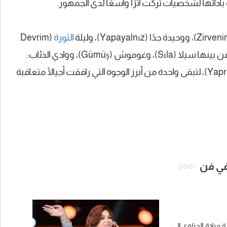
أدائها لشخصيات تركت أثرًا واسعًا لدى الجمهور.
الثورة
(Devrim
Gecesi)، كما شاركت في مسلسلات تركية حققت نجاحًا كبيرًا، من بينها سيلا (Sıla)، وغوموش (Gümüş)، ووادي الذئاب:
الكمين (Kurtlar Vadisi Pusu)، وتساقط الأوراق (Yaprak Dökümü)، لتبقى واحدة من أبرز الوجوه التي رافقت أجيالًا متعاقبة
 في فن
 ميادة الحناوي إلى