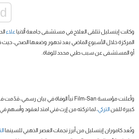
ad
وكانت إينسليل تتلقى العلاج في مستشفى جامعة ألانيا
علاء
الد
المركزة خلال الأسبوع الماضي بعد تدهور وضعها الصحي، حيث فار
أو المستشفى عن سبب طبي محدد للوفاة.
وأعلنت مؤسسة Film-San نبأ الوفاة في بيان ر
كبيرة للفن
التركي
، لما تركته من إرث فني امتد لعقود وأسهم في ص
وتُعد كاموران إينسليل من أبرز نجمات العصر الذهبي للسينما
ال