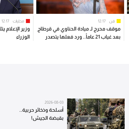
فن
12:17
محليات
12:17
موقف محرج لـ ميادة الحناوي في قرطاج
وزير الإعلام 
بعد غياب 21 عاماً.. ورد فعلها يتصدر
الوزراء
2026-08-03
أسلحة وذخائر حربية..
بقبضة الجيش!