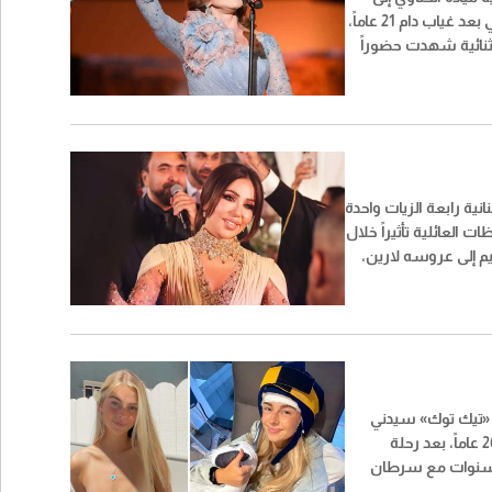
مسرح قرطاج الدولي بعد غياب دام 21 عاماً،
نائية شهدت حضوراً
ا أن لقطة عفوية من
لت إلى واحدة من أكثر
ً عبر مواقع التواصل
انية رابعة الزيات واحدة
ت العائلية تأثيراً خلال
يم إلى عروسه لارين،
طقة البترون شمالي
عت بين الفرح والتأثر،
 الأتات إحياء السهرة.
«تيك توك» سيدني
تاول عن عمر ناهز 26 عاماً، بعد رحلة
سنوات مع سرطان
هو أحد أنواع السرطان