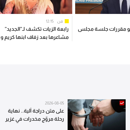
فن
12:15
يتلو مقررات جلسة مجلس
رابعة الزيات تكشف لـ”الجديد”
مشاعرها بعد زفاف ابنها كريم و
خاصة للعروسين
2026-08-05
على متن دراجة آلية.. نهاية
رحلة مروّج مخدرات في غزير