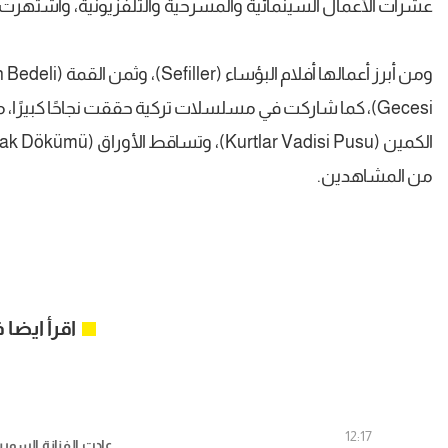
عشرات الأعمال السينمائية والمسرحية والتلفزيونية، واشتهرت ب
ومن أبرز أعمالها أفلام البؤساء (Sefiller)، وثمن القمة (Zirvenin Bedeli)، ووحيدة جدًا (Yapayalnız)، وليلة
من المشاهدين.
اقرأ ايضا
12:17
عادت الفنانة السورية