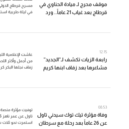
موقف محرج لـ ميادة الحناوي في
قرطاج بعد غياب 21 عاماً.. ورد
في ليلة طربية استث
جماهيرياً كبيراً، إل
فعلها يتصدر
الحفل سرعان ما تحو
لحظات السهرة تداولا
الاجتماعي.
12:15
عاشت الإعلامية اللبن
رابعة الزيات تكشف لـ”الجديد”
من أجمل وأكثر اللحظا
مشاعرها بعد زفاف ابنها كريم
زفاف نجلها البكر كر
في حفل أقيم في من
ورسالة خاصة للعروسين
لبنان، وسط أجواء جم
فيما تولى الفنان نادر
08:53
توفيت مؤثرة منصة 
وفاة مؤثرة تيك توك سيدني تاول
عن 26 عاماً بعد رحلة مع سرطان
استمرت نحو ثلاث 
القناة الصفراوية، و