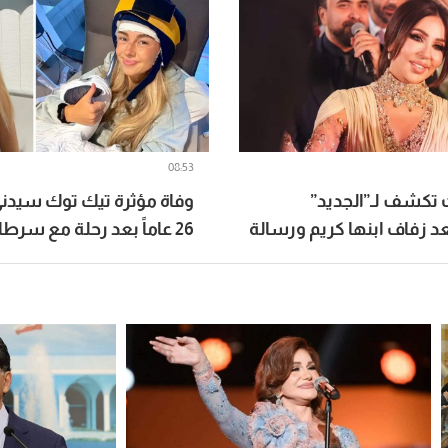
08:53
ت تكشف لـ”الجديد”
وفاة مؤثرة تيك توك سيدن
 زفاف ابنها كريم ورسالة
26 عاماً بعد رحلة مع سرطان نادر
وسين