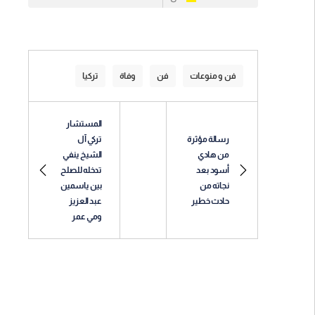
فن و منوعات
فن
وفاة
تركيا
المستشار
رسالة مؤثرة
تركي آل
من هادي
الشيخ ينفي
أسود بعد
تدخله للصلح
نجاته من
بين ياسمين
حادث خطير
عبد العزيز
ومي عمر