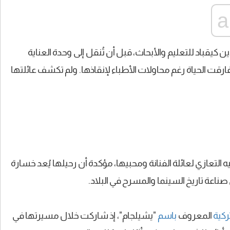
ين كيقباد للتعليم والأبحاث، قبل أن تُنقل إلى وحدة العناية
قت الحياة رغم محاولات الأطباء لإنقاذها. ولم تكشف عائلتها
سمي، قدّمت فيه التعازي لعائلة الفنانة ومحبيها، مؤكدة أن رحيلها يُعد خسارة
ناعة تاريخ السينما والمسرح في البلاد.
تركية
المعروف
باسم
"يشيلجام"، إذ شاركت خلال مسيرتها في