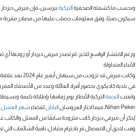
وبحسب ما كشفته الصحفية
التركية
بيرسين، فإن ميرفي ديزدار 
سيكون صبيًا، وفق معلومات حصلت عليها من مصادر مقربة 
ورغم الانتشار الواسع للخبر، لم تصدر ميرفي ديزدار أو زوجها أ
الأنباء المتداولة.
وكانت ميرفي قد ت
في بلدية كاديكوي بحضور أفراد العائلة وعدد من الأصدقاء المقرب
ولفتت
النجمة
التركية الأنظار يوم زفافها بإطلالة ناعمة وبسيطة، 
Nihan Peker، فيما اختار العروسان
اليابان
لقضاء
شهر العسل
.
وقت لاحق أن الانفصال تم باحترام متبادل، نافيةً الشائعات التي ت