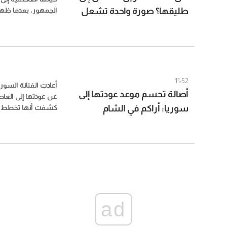
طليقها؟ صورة واحدة تشعل
الجمهور، بعدما ظ
وهي ترتدي خاتماً لافت
التكهنات
التساؤل عن احتمال 
رجل الأعمال المصري
11:52
أعادت الفنانة السور
أصالة تحسم موعد عودتها إلى
عن عودتها إلى العا
سوريا: أراكم في الشام
كشفت أنها تخطط لز
شهر أغسطس/آب، 
من الغياب ومحاولا
بسبب ظروف حالت د
ad