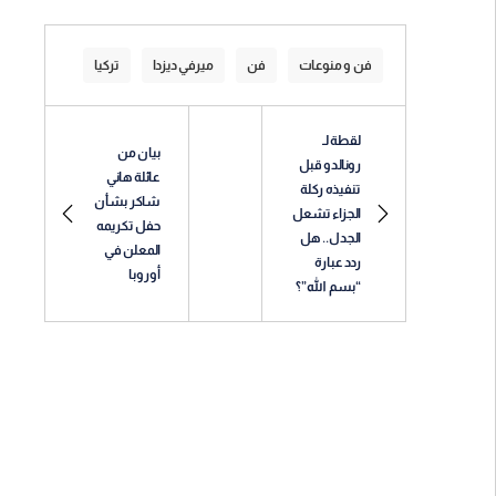
فن و منوعات
فن
ميرفي ديزدا
تركيا
لقطة لـ
بيان من
رونالدو قبل
عائلة هاني
تنفيذه ركلة
شاكر بشأن
الجزاء تشعل
حفل تكريمه
الجدل.. هل
المعلن في
ردد عبارة
أوروبا
“بسم الله”؟