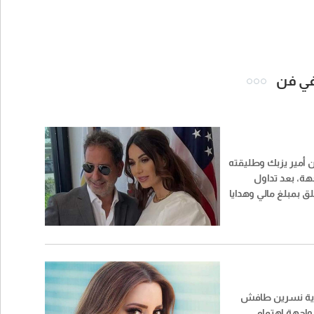
 في فن
ان أمير يزبك وطليقته
جهة، بعد تداول
ق بمبلغ مالي وهدايا
 حبيب أبو أنطون عقب
ورية نسرين طافش
 واجهة اهتمام