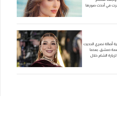
هرت في أحدث صورها
اً، دفع المتابعين إلى
عودتها إلى طليقها،
 أحمد جوهر.
ية أصالة نصري الحديث
صمة دمشق، بعدما
يارة الشام خلال
عقب سنوات طويلة
ت سابقة لم تكتمل
ون تنفيذها.