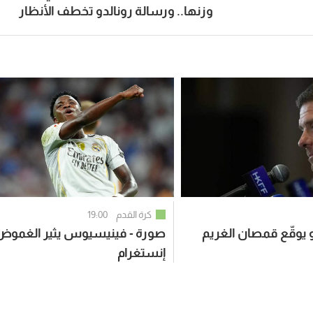
وزنها.. ورسالة رونالدو تخطف الأنظار
كرة القدم
19:00
 يوقّع قمصان الغريم
صورة - فينيسيوس يثير الغموض
إنستغرام