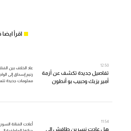
اقرأ ايضا
12:50
عاد الخلاف بين الفن
تفاصيل جديدة تكشف عن أزمة
رنيم إسحاق إلى الوا
أمير يزبك وحبيب بو أنطون
معلومات جديدة تتعل
قيل إنها قُدمت إلى
بسبب رنيم إسحاق
قرار الانفصال.
11:54
أعادت الفنانة الس
هل عادت نسرين طافش إلى
حياتها العاطفية إلى