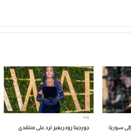
11:48
لى سوريا:
جورجينا رودريغيز ترد على منتقدي