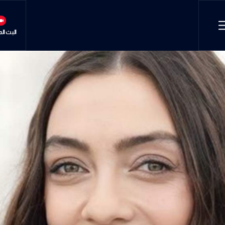
البث ال