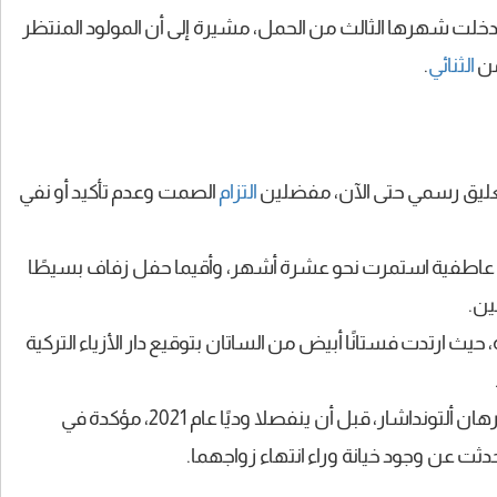
دخلت شهرها الثالث من الحمل، مشيرة إلى أن المولود المنتظر
من
الثنائي
.
ي تعليق رسمي حتى الآن، مفضلين
التزام
الصمت وعدم تأكيد أو نفي
زوجت من سيهان أيغير عام 2024 بعد علاقة عاطفية استمرت نحو عشرة أشهر، وأقيما حفل زفاف بسيطًا
ين.
حيث ارتدت فستانًا أبيض من الساتان بتوقيع دار الأزياء التركية
يُذكر أن ميرفي ديزدار كانت متزوجة سابقًا من الممثل والكاتب غرهان ألتونداشار، قبل أن ينفصلا وديًا عام 2021، مؤكدة في
حدثت عن وجود خيانة وراء انتهاء زواجهما.