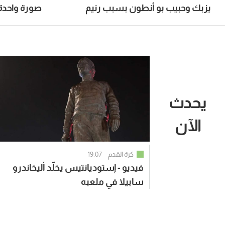
يزبك وحبيب بو أنطون بسبب رنيم
صورة واحدة
إسحاق
يحدث
الآن
كرة القدم
19:07
فيديو - إستوديانتيس يخلّد أليخاندرو
سابيلا في ملعبه