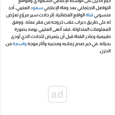
خيّم الحزن على الوسط الإعلامي السعودي ومواقع
التواصل الاجتماعي بعد وفاة الإعلامي
سعود
العتيبي، أحد
منسوبي
قناة
الواقع الفضائية، إثر حادث سير مروّع تعرّض
له على طريق ديراب عقب خروجه من مقر عمله. ووفق
المعلومات المتداولة، فقد أنهى العتيبي يومه بصورة
طبيعية وغادر القناة قبل أن يتعرض للحادث الذي أودى
بحياته، في خبر صدم زملاءه ومحبيه وأثار موجة
واسعة
من
الحزن.
ad