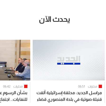
يحدث الآن
محليات
06:51
محليات
06:42
مراسل الجديد: محلقة إسرائيلية ألقت
بشأن الرسوم على
قنبلة صوتية في بلدة المنصوري قضاء
للنفايات.. اجتما
صور