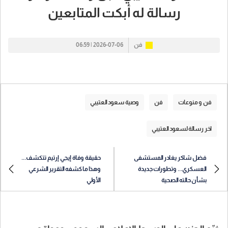
رسالة له أبكت المتابعين
فن
2026-07-06 | 06:59
فن و منوعات
فن
وصية سعود العتيبي
اخر رسالة لسعود العتيبي
فضل شاكر يغادر المستشفى
حقيقة وفاة إيجي إرتيم تتكشف...
العسكري... وتطورات جديدة
وهذا ما كشفه التقرير الشرعي
بشأن حالته الصحية
الأولي