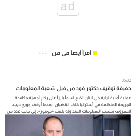
ad
اقرأ ايضا في فن
05:32
حقيقة توقيف دكتور فود من قبل شعبة المعلومات
عملية أمنية ليلية في لبنان تضع اسماً بارزاً على رادار أجهزة مكافحة
الجريمة المنظمة في أستراليا خلف القضبان، بعدما أُوقف جورج ديب،
المعروف بحسب المعلومات المتداولة بلقب «جونيور»، إلى جانب عدد من
الأشخاص في إطار عملية طالت مشتبهًا بهم في ملفات مرتبطة
بالمخدرات وتبييض الأموال.