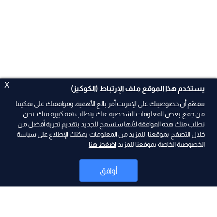
X
يستخدم هذا الموقع ملف الإرتباط (الكوكيز)
نتفهّم أن خصوصيتك على الإنترنت أمر بالغ الأهمية، وموافقتك على تمكيننا
من جمع بعض المعلومات الشخصية عنك يتطلب ثقة كبيرة منك. نحن
نطلب منك هذه الموافقة لأنها ستسمح للجديد بتقديم تجربة أفضل من
ad
خلال التصفح بموقعنا. للمزيد من المعلومات يمكنك الإطلاع على سياسة
الخصوصية الخاصة بموقعنا للمزيد
اضغط هنا
أوافق