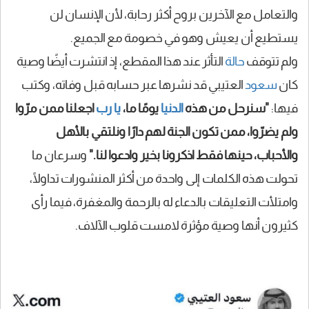
والتعامل مع الآخرين بروح أكثر رحابة، لأن الإنسان لن
يستطيع أن يعيش وهو في خصومة مع الجميع.
ولم تتوقف
حالة
التأثر عند هذا المقطع، إذ انتشرت أيضًا وصية
كان
سعود
العتيبي قد نشرها عبر حسابه قبل وفاته، وكتب
فيها:
"سنرحل من هذه
الدنيا
يومًا ما،
يا رب
اجعلنا ممن مرّوا
ولم يضرّوا، ممن تكون الجنة لهم دارًا ونلتقي بالأهل
والأحباب، حينها فقط اذكرونا بخير وادعوا لنا."
وسرعان ما
تحولت هذه الكلمات إلى واحدة من أكثر المنشورات تداولًا،
وامتلأت التعليقات بالدعاء له بالرحمة والمغفرة، فيما رأى
كثيرون أنها وصية مؤثرة لامست قلوب الآلاف.