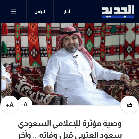
أخبار
البرامج
A-
A+
وصية مؤثرة للإعلامي السعودي
سعود العتيبي قبل وفاته... وآخر