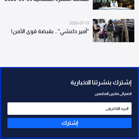
2026-07-13
"أمير داعشي".. بقبضة قوى الأمن!
إشترك بنشرتنا الاخبارية
انضم الى ملايين المتابعين
إشترك