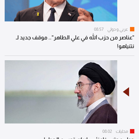
عربي و دولي
08:57
"عناصر من حزب الله في علي الطاهر".. موقف جديد لـ
نتنياهو!
محليات
08:02