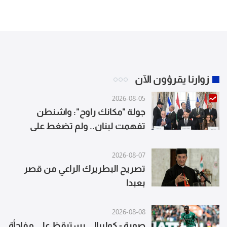
زوارنا يقرؤون الآن
2026-08-05
جولة "مكانك راوح": واشنطن
تفهمت لبنان.. ولم تضغط على
إسرائيل (المدن)
2026-08-07
تصريح البطريرك الراعي من قصر
بعبدا
2026-08-08
صورة - كوليبالي يستيقظ على مفاجأة