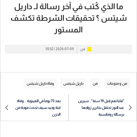
ما الذي كُتب في آخر رسالة لـ داريل
شيتس ؟ تحقيقات الشرطة تكشف
المستور
فن
2026-07-09 | 05:52
فن و منوعات
فن
داريل شيتس
وفاة داريل شيتس
"قلنا نعم قبل 19 سنة".. سيرين
بعد 73 يوماً في الغيبوبة .. وفاة
عبد النور تحتفل بذكرى زواجها
ابنة وحيد سيف تحدث موجة من
برسالة رومانسية
الحزن