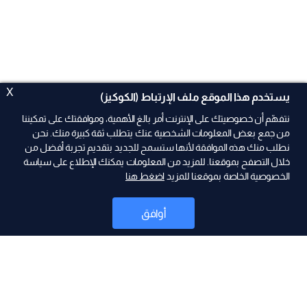
X
يستخدم هذا الموقع ملف الإرتباط (الكوكيز)
نتفهّم أن خصوصيتك على الإنترنت أمر بالغ الأهمية، وموافقتك على تمكيننا
من جمع بعض المعلومات الشخصية عنك يتطلب ثقة كبيرة منك. نحن
نطلب منك هذه الموافقة لأنها ستسمح للجديد بتقديم تجربة أفضل من
ad
خلال التصفح بموقعنا. للمزيد من المعلومات يمكنك الإطلاع على سياسة
الخصوصية الخاصة بموقعنا للمزيد
اضغط هنا
أوافق