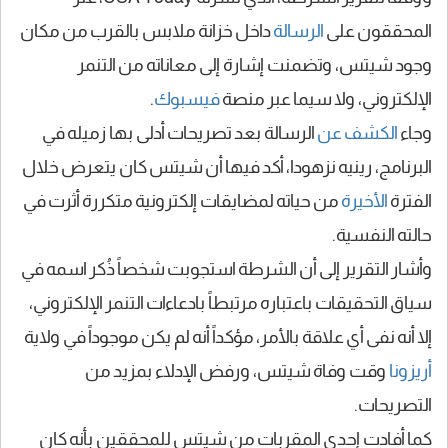
المحققون على
الرسالة
داخل خزانة ملابس بالقرب من مكان
وجود شيتس، وتضمنت إشارة إلى معاناته من التنمر
الإلكتروني، ولا سيما عبر منصة
فيسبوك
.
وجاء
الكشف عن
الرسالة بعد تصريحات أدلى بها زميله في
البرنامج،
رينيه نزهودا
، أكد فيها أن شيتس كان يتعرض خلال
الفترة
الأخيرة
من حياته لمضايقات إلكترونية متكررة أثرت في
حالته النفسية.
وأشار التقرير إلى أن الشرطة استجوبت شخصاً ذُكر اسمه في
سياق التحقيقات باعتباره مرتبطاً بادعاءات التنمر الإلكتروني،
إلا أنه نفى أي علاقة بالأمر، مؤكداً أنه لم يكن موجوداً في ولاية
أريزونا
وقت وفاة شيتس، ورفض الإدلاء بمزيد من
التصريحات.
كما أفادت إحدى المقربات من شيتس للمحققين بأنه كان