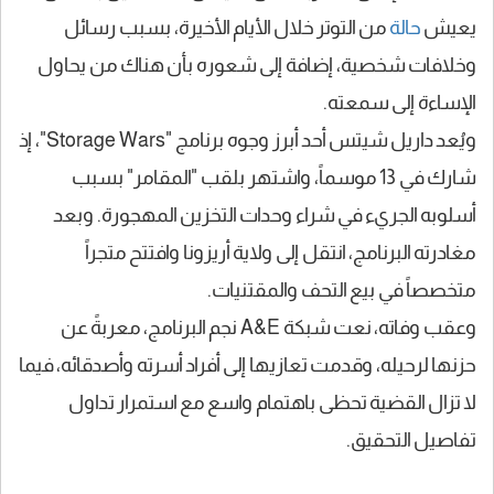
يعيش
حالة
من التوتر خلال الأيام الأخيرة، بسبب رسائل
وخلافات شخصية، إضافة إلى شعوره بأن هناك من يحاول
الإساءة إلى سمعته.
ويُعد داريل شيتس أحد أبرز وجوه برنامج "Storage Wars"، إذ
شارك في 13 موسماً، واشتهر بلقب "المقامر" بسبب
أسلوبه الجريء في شراء وحدات التخزين المهجورة. وبعد
مغادرته البرنامج، انتقل إلى ولاية أريزونا وافتتح متجراً
متخصصاً في بيع التحف والمقتنيات.
وعقب وفاته، نعت شبكة
A&E
نجم البرنامج، معربةً عن
حزنها لرحيله، وقدمت تعازيها إلى أفراد أسرته وأصدقائه، فيما
لا تزال القضية تحظى باهتمام واسع مع استمرار تداول
تفاصيل التحقيق.