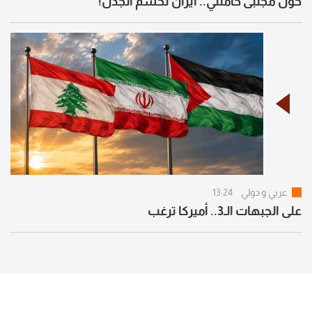
حول مجتبى خامنئي.. ايران تحسم الجدل!
عربي و دولي
13:24
على الجبهات الـ3.. أميركا ترغب