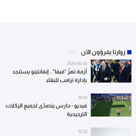
زوارنا يقرؤون الآن
2026-08-03
أزمة تهزّ "فيفا".. إنفانتينو يستنجد
بإدارة ترامب للبقاء
18:58
فيديو - حارس يتصدّى لجميع الركلات
الترجيحية
15:22