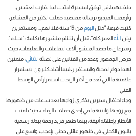
طفليهما، في توثيق لمسيرة امتدت لما يقارب العقدين.
وأرفقت الفيديو برسالة مقتضبة حملت الكثير من المشاعر،
كتبت فيها: "متل
اليوم
من 19 سنة قلنا نعم... ومستمرين
بإذن
الله
العمر كله"، قبل أن تختتم منشورها بكلمة: "بحبك".
وسرعان ما حصد المنشور آلاف التفاعلات والتعليقات، حيث
حرص الجمهور وعدد من الفنانين على تهنئة
الثنائي
، متمنين
لهما دوام المحبة والاستقرار، فيما أشاد كثيرون باستمرار
علاقتهما التي تُعد من أكثر الزيجات استقراراً في الوسط
الفني.
وجاء احتفال سيرين بذكرى زواجها بعد ساعات من ظهورها
مع زوجها وابنتهما في إحدى حفلات الزفاف، حيث لفتت
الأنظار بإطلالة أنيقة، بينما ظهر فريد رحمة ببدلة رسمية
باللون الكحلي، في ظهور عائلي حظي بإعجاب واسع على