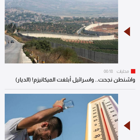
محليات
00:18
واشنطن نجحت.. واسرائيل أبلغت الميكانيزم! (الديار)