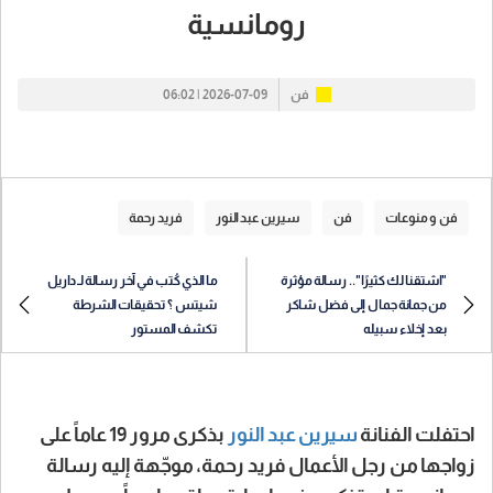
رومانسية
فن
2026-07-09 | 06:02
فن و منوعات
فن
سيرين عبد النور
فريد رحمة
"اشتقنا لك كثيرًا".. رسالة مؤثرة
ما الذي كُتب في آخر رسالة لـ داريل
من جمانة جمال إلى فضل شاكر
شيتس ؟ تحقيقات الشرطة
بعد إخلاء سبيله
تكشف المستور
احتفلت الفنانة
سيرين عبد النور
بذكرى مرور 19 عاماً على
زواجها من رجل الأعمال فريد رحمة، موجّهة إليه رسالة