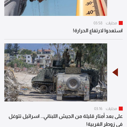
محليات
03:58
استعدوا لارتفاع الحرارة!
محليات
03:16
على بعد أمتار قليلة من الجيش اللبناني.. اسرائيل تتوغل
في زوطر الغربية!