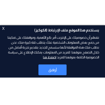
X
يستخدم هذا الموقع ملف الإرتباط (الكوكيز)
نتفهّم أن خصوصيتك على الإنترنت أمر بالغ الأهمية، وموافقتك على تمكيننا
من جمع بعض المعلومات الشخصية عنك يتطلب ثقة كبيرة منك. نحن
نطلب منك هذه الموافقة لأنها ستسمح للجديد بتقديم تجربة أفضل من
ad
خلال التصفح بموقعنا. للمزيد من المعلومات يمكنك الإطلاع على سياسة
الخصوصية الخاصة بموقعنا للمزيد
اضغط هنا
أوافق