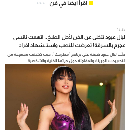
اقرأ ايضا في فن
13:38
ليال عبود تتخلى عن الفن لأجل الطبخ.. اتهمت نانسي
عجرم بالسرقة! تعرضت للنصب واستـ ـشهاد افراد
عائلتها
حلّت ليال عبود ضيفة على برنامج "مطرحك"، حيث كشفت مجموعة من
التصريحات الجريئة والمفاجئة حول حياتها الفنية والشخصية.