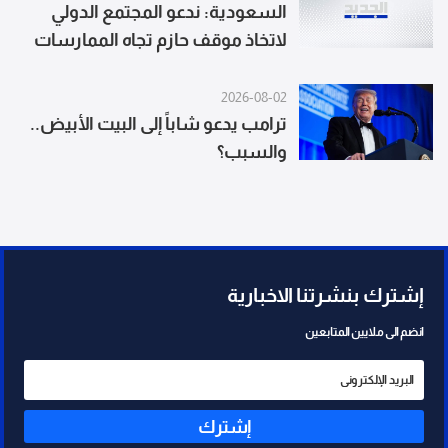
السعودية: ندعو المجتمع الدولي
لاتخاذ موقف حازم تجاه الممارسات
التي تهدد أمن المنطقة وسلامة
الملاحة
2026-08-02
ترامب يدعو شاباً إلى البيت الأبيض..
والسبب؟
إشترك بنشرتنا الاخبارية
انضم الى ملايين المتابعين
إشترك