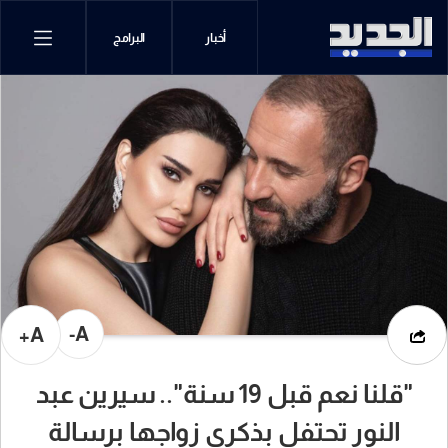
أخبار
البرامج
A-
A+
"قلنا نعم قبل 19 سنة".. سيرين عبد
النور تحتفل بذكرى زواجها برسالة