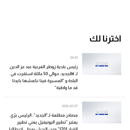
إسرائيل وقد أعدّت عدّتها
اخترنا لك
04:30
رئيس بلدية زوطر الغربية عبد عز الدين
لـ #الجديد: حوالي 50 عائلة استقرت في
البلدة و "المسيرة فينا نكمشها بايدنا
قد ما واطية"
2026-08-07
مصادر مطلعة لـ"الجديد": الرئيس برّي
يعتبر "تطيير اليونيفيل يعني تطيير
القرار 1701" وعن البديل يعطي لايطاليا