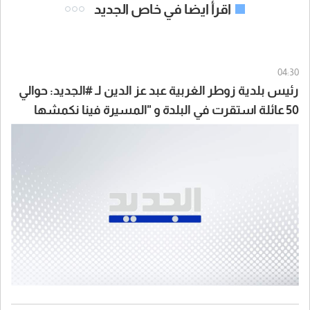
اقرأ ايضا في خاص الجديد
04:30
رئيس بلدية زوطر الغربية عبد عز الدين لـ #الجديد: حوالي
50 عائلة استقرت في البلدة و "المسيرة فينا نكمشها
بايدنا قد ما واطية"