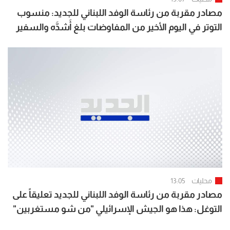
مصادر مقربة من رئاسة الوفد اللبناني للجديد: منسوب
التوتر في اليوم الأخير من المفاوضات بلغ أَشدَّه والسفير
كرم قطع المفاوضات اعتراضاً على المراوغة الاسرائيلية ما
أَفضى الى اختتامها قبل ساعتين
محليات
13:05
مصادر مقربة من رئاسة الوفد اللبناني للجديد تعليقاً على
التوغل: هذا هو الجيش الإسرائيلي "من شو مستغربين"
أعطونا البدائل التي تحمي لبنان من جولة ثالثة تكمن لها