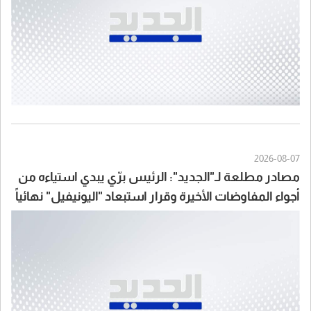
2026-08-07
مصادر مطلعة لـ"الجديد": الرئيس برّي يبدي استياءه من
أجواء المفاوضات الأخيرة وقرار استبعاد "اليونيفيل" نهائياً