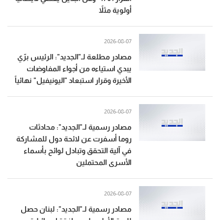
أولوية مثلاً
2026-08-07
مصادر مطلعة لـ"الجديد": الرئيس برّي
يبدي استياءه من أجواء المفاوضات
الأخيرة وقرار استبعاد "اليونيفيل" نهائياً
2026-08-07
مصادر رسمية لـ"الجديد": محادثات
روما أسفرت عن لائحة دول للمشاركة
في آلية التحقق وتبادل لوائح بأسماء
الأسرى المحتملين
2026-08-07
مصادر رسمية لـ"الجديد": لبنان حصل