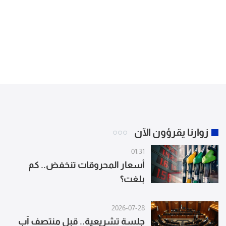
زوارنا يقرؤون الآن
01:31
أسعار المحروقات تنخفض.. كم
بلغت؟
2026-07-28
جلسة تشريعية.. قبل منتصف آب