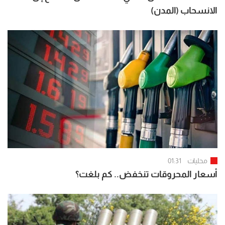
الانسحاب (المدن)
محليات
01:31
أسعار المحروقات تنخفض.. كم بلغت؟