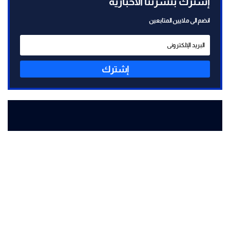
إشترك بنشرتنا الاخبارية
انضم الى ملايين المتابعين
إشترك