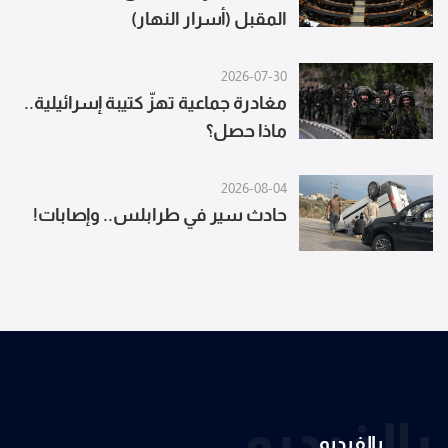
المقبل (أسرار النهار)
2026-07-30
مغادرة جماعية تهزّ كتيبة إسرائيلية..
ماذا حصل؟
2026-08-04
حادث سير في طرابلس.. وإصابات!
بالفيديو
بالفيديو