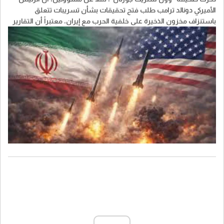
الأميركي ​دونالد ترامب​ طلب فتح تحقيقات بشأن تسريبات تتعلق
باستنزاف مخزون الذخيرة على خلفية الحرب مع إيران، معتبراً أن التقارير
عن مستويات الذخيرة قد تمنح النظام الإيراني جرأة أكبر وتضعف مساعي
واشنطن لكبح برنامج ايران النووي.