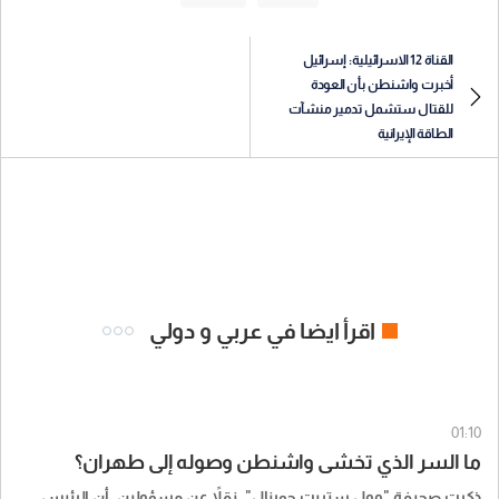
القناة 12 الاسرائيلية: إسرائيل
أخبرت واشنطن بأن العودة
للقتال ستشمل تدمير منشآت
الطاقة الإيرانية
اقرأ ايضا في عربي و دولي
01:10
ما السر الذي تخشى واشنطن وصوله إلى طهران؟
ذكرت صحيفة "وول ستريت جورنال"، نقلاً عن مسؤولين، أن الرئيس