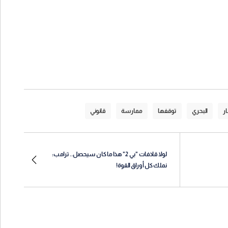
ر
البحري
توقفها
ممارسة
قانوني
لولا قاذفات "بي 2" هذا ما كان سيحصل.. ترامب:
نملك كل أوراق القوة!