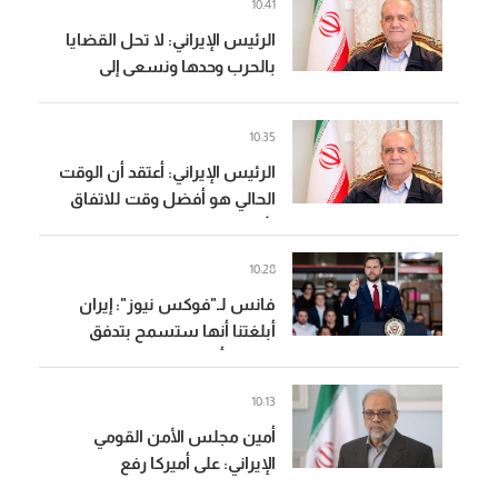
10:41
الرئيس الإيراني: لا تحل القضايا
بالحرب وحدها ونسعى إلى
المضي في مسار السلام
استنادا إلى بنود مذكرة التفاهم
10:35
الرئيس الإيراني: أعتقد أن الوقت
الحالي هو أفضل وقت للاتفاق
لأن هناك تماسكا وقوة ووحدة
في البلاد
10:28
فانس لـ"فوكس نيوز": إيران
أبلغتنا أنها ستسمح بتدفق
النفط بأقصى قدر عبر هرمز
لكننا لا نثق بذلك حتى إثباته
10:13
أمين مجلس الأمن القومي
الإيراني: على أميركا رفع
العقوبات ودفع تعويضات عن