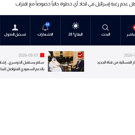
 عدم رغبة إسرائيل في اتخاذ أي خطوة حالياً خصوصاً مع اقتراب
مصا
 عدم رغبة إسرائيل في اتخاذ أي خطوة حالياً خصوصاً مع اقتراب
مصا
63
o
o
o
o
o
o
o
o
o
متن
متن
البقاع
بيروت
بيروت
الجنوب
الشمال
كسروان
جبل لبنان
مباشر
البحث
28
28
28
30
30
28
29
28
27
الاشعارات
تسجيل الدخول
2026-08-07
2026-
ر المسائية من قناة الجديد
سلام يستقبل الدوسري.. إشاد
بالدعم السعودي المتواصل للبنا