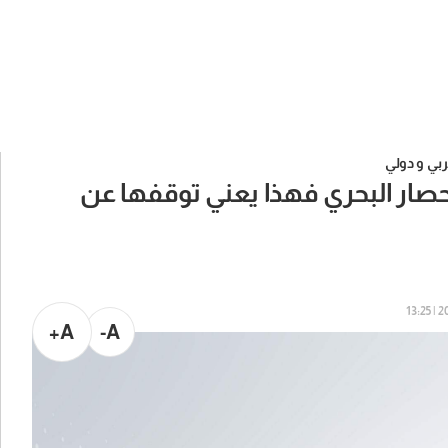
بي و دولي
 الحصار البحري فهذا يعني توقفها عن
202
A+
A-