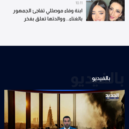
10:11
ابنة وفاء موصللي تفاجئ الجمهور
بالغناء.. ووالدتها تعلق بفخر
بالفيديو
بالفيديو