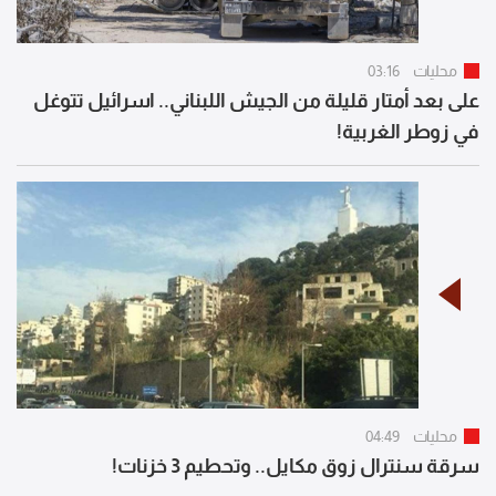
محليات
03:16
على بعد أمتار قليلة من الجيش اللبناني.. اسرائيل تتوغل
في زوطر الغربية!
محليات
04:49
سرقة سنترال زوق مكايل.. وتحطيم 3 خزنات!