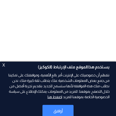
X
يستخدم هذا الموقع ملف الإرتباط (الكوكيز)
نتفهّم أن خصوصيتك على الإنترنت أمر بالغ الأهمية، وموافقتك على تمكيننا
من جمع بعض المعلومات الشخصية عنك يتطلب ثقة كبيرة منك. نحن
نطلب منك هذه الموافقة لأنها ستسمح للجديد بتقديم تجربة أفضل من
ad
خلال التصفح بموقعنا. للمزيد من المعلومات يمكنك الإطلاع على سياسة
الخصوصية الخاصة بموقعنا للمزيد
اضغط هنا
أوافق