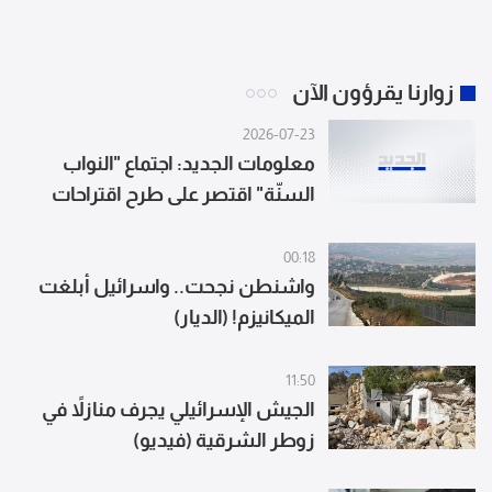
زوارنا يقرؤون الآن
2026-07-23
معلومات الجديد: اجتماع "النواب
السنّة" اقتصر على طرح اقتراحات
تتعلق بقانون العفو وبديل عقوبة
الإعدام من دون التوصل حتى الآن إلى
00:18
صيغة نهائية مشتركة
واشنطن نجحت.. واسرائيل أبلغت
الميكانيزم! (الديار)
11:50
الجيش الإسرائيلي يجرف منازلاً في
زوطر الشرقية (فيديو)