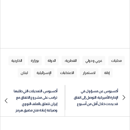
محليات
عربي و دولي
القطرية:
الدولة
بوزارة
الخارجية
إدانة
لاستمرار
الاعتداءات
الإسرائيلية
لبنان
أكسيوس عن مسؤول في
أكسيوس: التعديلات التي طلبها
الإدارة الأميركية: التوصل إلى اتفاق
ترامب على مشروع الاتفاق مع
قد يحدث خلال أقل من أسبوع
إيران تتعلق بالملف النووي
وصياغة إعادة فتح مضيق هرمز