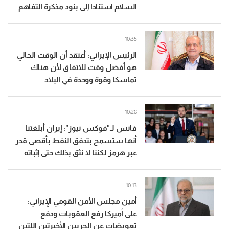
السلام استنادا إلى بنود مذكرة التفاهم
10:35
الرئيس الإيراني: أعتقد أن الوقت الحالي
هو أفضل وقت للاتفاق لأن هناك
تماسكا وقوة ووحدة في البلاد
10:28
فانس لـ"فوكس نيوز": إيران أبلغتنا
أنها ستسمح بتدفق النفط بأقصى قدر
عبر هرمز لكننا لا نثق بذلك حتى إثباته
10:13
أمين مجلس الأمن القومي الإيراني:
على أميركا رفع العقوبات ودفع
تعويضات عن الحربين الأخيرتين اللتين