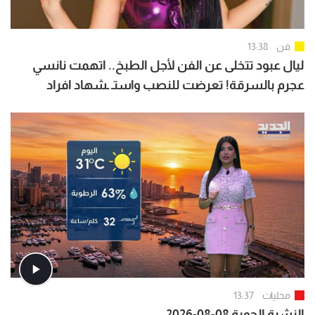
فن
13:38
ليال عبود تتخلى عن الفن لأجل الطبخ.. اتهمت نانسي
عجرم بالسرقة! تعرضت للنصب واستـ ـشهاد افراد
عائلتها
محليات
13:37
النشرة الجوية 08-08-2026