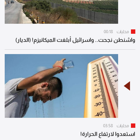
محليات
00:18
واشنطن نجحت.. واسرائيل أبلغت الميكانيزم! (الديار)
محليات
03:58
استعدوا لارتفاع الحرارة!