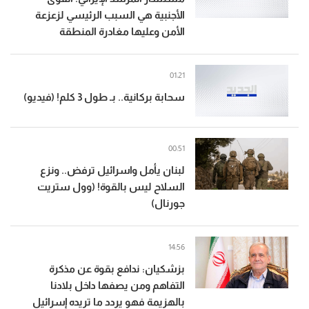
الأجنبية هي السبب الرئيسي لزعزعة
الأمن وعليها مغادرة المنطقة
01:21
سحابة بركانية.. بـ طول 3 كلم! (فيديو)
00:51
لبنان يأمل واسرائيل ترفض.. ونزع
السلاح ليس بالقوة! (وول ستريت
جورنال)
14:56
بزشكيان: ندافع بقوة عن مذكرة
التفاهم ومن يصفها داخل بلادنا
بالهزيمة فهو يردد ما تريده إسرائيل