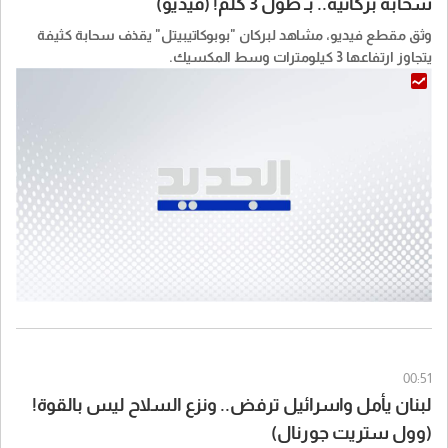
سحابة بركانية.. بـ طول 3 كلم! (فيديو)
وثق مقطع فيديو، مشاهد لبركان "بوبوكاتيبيتل" يقذف سحابة كثيفة
يتجاوز ارتفاعها 3 كيلومترات وسط المكسيك.
00:51
لبنان يأمل واسرائيل ترفض.. ونزع السلاح ليس بالقوة!
(وول ستريت جورنال)