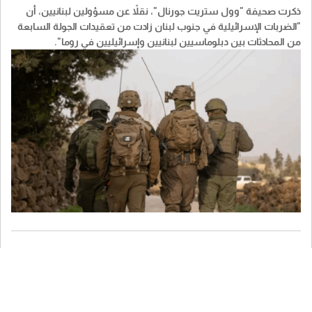
ذكرت صحيفة "​وول ستريت جورنال​"، نقلاً عن مسؤولين ​لبنان​يين، أن
"الضربات الإسرائيلية في جنوب لبنان زادت من تعقيدات الجولة السابعة
من المحادثات بين دبلوماسيين لبنانيين وإسرائيليين في روما".