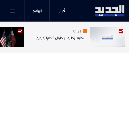
أخبار
البرامج
01:21
سحابة بركانية.. بـ طول 3 كلم! (فيديو)