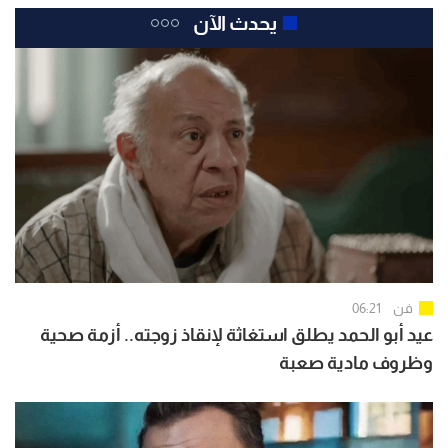
يحدث الآن
فن
06:21
عيد أبو الحمد يطلق استغاثة لإنقاذ زوجته.. أزمة صحية
وظروف مادية صعبة