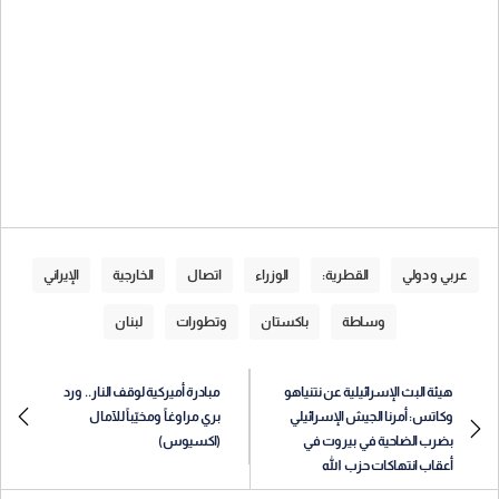
عربي و دولي
القطرية:
الوزراء
اتصال
الخارجية
الإيراني
وساطة
باكستان
وتطورات
لبنان
هيئة البث الإسرائيلية عن نتنياهو
مبادرة أميركية لوقف النار.. ورد
وكاتس: أمرنا الجيش الإسرائيلي
بري مراوغاً ومخيّباً للآمال
بضرب الضاحية في بيروت في
(اكسيوس)
أعقاب انتهاكات حزب الله