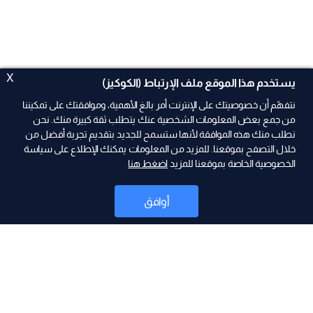
X
يستخدم هذا الموقع ملف الإرتباط (الكوكيز)
نتفهّم أن خصوصيتك على الإنترنت أمر بالغ الأهمية، وموافقتك على تمكيننا
من جمع بعض المعلومات الشخصية عنك يتطلب ثقة كبيرة منك. نحن
نطلب منك هذه الموافقة لأنها ستسمح للجديد بتقديم تجربة أفضل من
ad
خلال التصفح بموقعنا. للمزيد من المعلومات يمكنك الإطلاع على سياسة
الخصوصية الخاصة بموقعنا للمزيد
اضغط هنا
أوافق