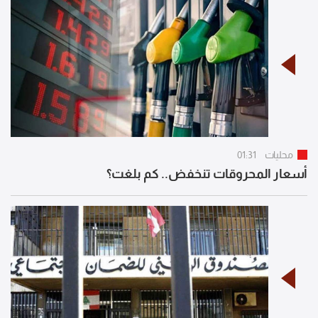
محليات
01:31
أسعار المحروقات تنخفض.. كم بلغت؟