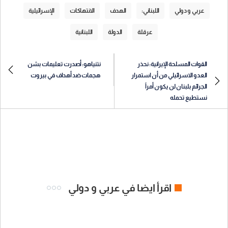
عربي و دولي
اللبناني:
الهدف
الانتهاكات
الإسرائيلية
عرقلة
الدولة
اللبنانية
القوات المسلحة الإيرانية: نحذر
نتنياهو: أصدرت تعليمات بشن
العدو الاسرائيلي من أن استمرار
هجمات ضد أهداف في بيروت
الجرائم بلبنان لن يكون أمراً
نستطيع تحمله
اقرأ ايضا في عربي و دولي