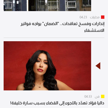
محليات
04:23
إنذارات وفسخ تعاقدات.. "الضمان" يواجه فواتير
الاستشفاء
فن
04:33
داليا فؤاد تهدّد باللجوء إلى القضاء بسبب سارة خليفة!