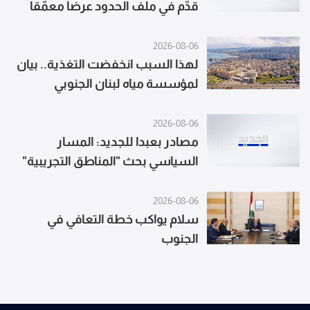
قدّم في ملف الحدود عرضاً معمّقاً
مدعّماً بوثائق من خط الهدنة إلى
الخط الأزرق والواقع الحالي ونال
2026-08-06
إشادة أميركية باعتباره عرضاً محكماً
لهذا السبب انخفضت التغذية.. بيان
لمؤسسة مياه لبنان الجنوبي
2026-08-06
مصادر بعبدا للجديد: المسار
السياسي بحث "المناطق التجريبية"
وتأكيد لبنان على ضرورة تجديد وقف
إطلاق النار والالتزام له
2026-08-06
سلام يواكب خطة التعافي في
الجنوب