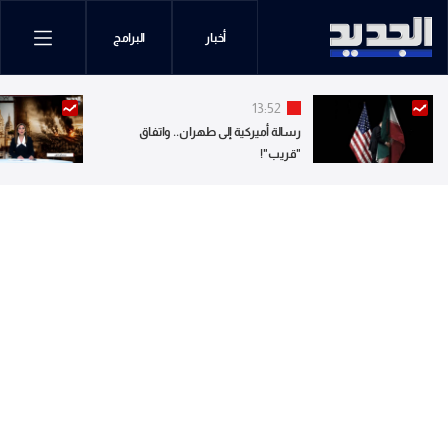
أخبار
البرامج
13:52
رسالة أميركية إلى طهران.. واتفاق
"قريب"!