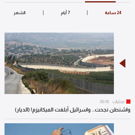
محليات
00:18
واشنطن نجحت.. واسرائيل أبلغت الميكانيزم! (الديار)