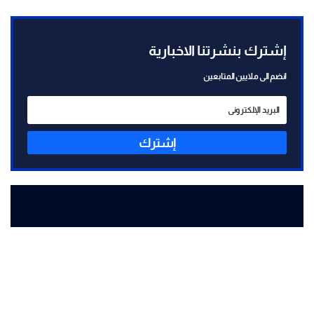
إشترك بنشرتنا الاخبارية
انضم الى ملايين المتابعين
إشترك