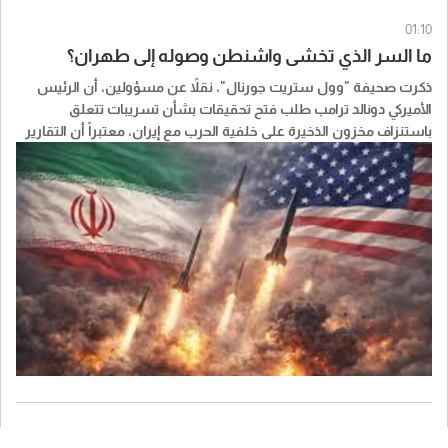
01:10
ما السر الذي تخشى واشنطن وصوله إلى طهران؟
ذكرت صحيفة "وول ستريت جورنال"، نقلاً عن مسؤولين، أن الرئيس
الأميركي ​دونالد ترامب​ طلب فتح تحقيقات بشأن تسريبات تتعلق
باستنزاف مخزون الذخيرة على خلفية الحرب مع إيران، معتبراً أن التقارير
عن مستويات الذخيرة قد تمنح النظام الإيراني جرأة أكبر وتضعف مساعي
واشنطن لكبح برنامج ايران النووي.