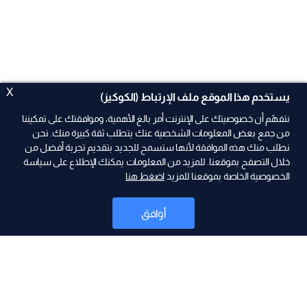
X
يستخدم هذا الموقع ملف الإرتباط (الكوكيز)
نتفهّم أن خصوصيتك على الإنترنت أمر بالغ الأهمية، وموافقتك على تمكيننا
من جمع بعض المعلومات الشخصية عنك يتطلب ثقة كبيرة منك. نحن
نطلب منك هذه الموافقة لأنها ستسمح للجديد بتقديم تجربة أفضل من
خلال التصفح بموقعنا. للمزيد من المعلومات يمكنك الإطلاع على سياسة
الخصوصية الخاصة بموقعنا للمزيد
اضغط هنا
ad
أوافق