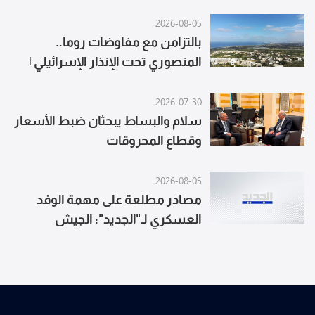
تنطلق في طبريا ومحيطها
2026-08-05
بالتزامن مع مفاوضات روما..
المنصوري تحت الإنذار الإسرائيلي |
بث مباشر
2026-07-30
سلام والبساط يبحثان ضبط الأسعار
وقطاع المحروقات
2026-08-05
مصادر مطلعة على مهمة الوفد
العسكري لـ"الجديد": الجيش
الإسرائيلي صعّد اليوم للمرة الأولى
منذ وقف إطلاق النار في مواجهة
الجيش اللبناني في بلدة المنصوري
ومناطق أخرى