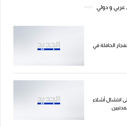
 عربي و دولي
قتل شخصين وإصابة 13 جراء انفجار الحافلة في
لى انتشال أشلاء
لمدنيين