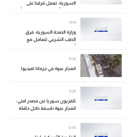
السورية: تعمل فرقنا على
انتشال أشلاء الضحايا وإزالة آثار
الانفجار وتأمين المكان لحماية
13:41
المدنيين
وزارة الصحة السورية: فرق
الطب الشرعي تتعامل مع
أشلاء بشرية و7 مصابين جراء
الانفجار في جرمانا بريف دمشق
13:38
انفجار عبوة في جرمانا (فيديو)
13:20
تلفزيون سوريا عن مصدر امني:
انفجار عبوة ناسفة داخل حافلة
في مدينة جرمانا بريف دمشق
12:58