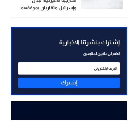
‏الخارجية الأميركية: لبنان
وإسرائيل متقاربان بموقفهما
من توسيع نطاق المنطقة
التجريبية
إشترك بنشرتنا الاخبارية
انضم الى ملايين المتابعين
إشترك