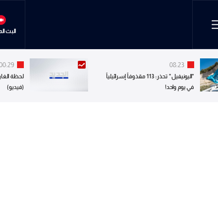
البث ال
00:29
08:23
"اليونيفيل" تحذر: 113 مقذوفاً إسرائيلياً
لحظة الغار
في يوم واحد!
(فيديو)