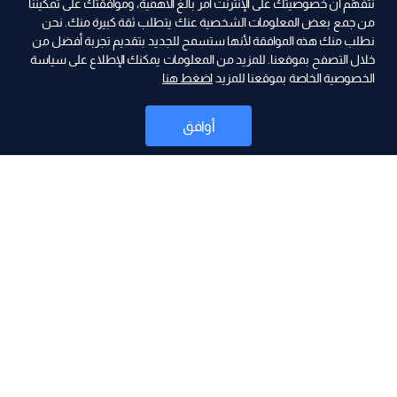
نتفهّم أن خصوصيتك على الإنترنت أمر بالغ الأهمية، وموافقتك على تمكيننا
من جمع بعض المعلومات الشخصية عنك يتطلب ثقة كبيرة منك. نحن
نطلب منك هذه الموافقة لأنها ستسمح للجديد بتقديم تجربة أفضل من
خلال التصفح بموقعنا. للمزيد من المعلومات يمكنك الإطلاع على سياسة
الخصوصية الخاصة بموقعنا للمزيد
اضغط هنا
ad
أوافق