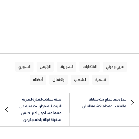
عربي و دولي
الانتخابات
السورية:
الرئيس
السوري
تسمية
الشعب
واكتمال
أعضائه
جدل بعد قطع بث مقابلة
هيئة عمليات التجارة البحرية
قاليباف.. وهذا ما كشفه البيان
البريطانية: قوارب صغيرة على
متنها مسلحون اقتربت من
سفينة قبالة بلحاف باليمن