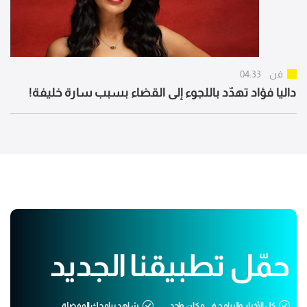
فن
04:33
داليا فؤاد تهدّد باللجوء إلى القضاء بسبب سارة خليفة!
حمّل تطبيقنا الجديد
كل الأخبار والبرامج في مكان واحد
شاهد برامجك المفضلة