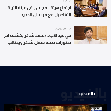
02:58
اجتماع هيئة المجلس في عينة التينة..
التفاصيل مع مراسل الجديد
2026-06-22
في عيد الأب.. محمد شاكر يكشف آخر
تطورات صحة فضل شاكر ويطالب
بإنصافه
بالفيديو
بالفيديو