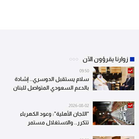
زوارنا يقرؤون الآن
09:50
سلام يستقبل الدوسري.. إشادة
بالدعم السعودي المتواصل للبنان
2026-08-02
"اللجان الأهلية": وعود الكهرباء
تتكرر.. والاستغلال مستمر