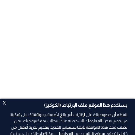
X
يستخدم هذا الموقع ملف الإرتباط (الكوكيز)
نتفهّم أن خصوصيتك على الإنترنت أمر بالغ الأهمية، وموافقتك على تمكيننا
من جمع بعض المعلومات الشخصية عنك يتطلب ثقة كبيرة منك. نحن
نطلب منك هذه الموافقة لأنها ستسمح للجديد بتقديم تجربة أفضل من
ad
خلال التصفح بموقعنا. للمزيد من المعلومات يمكنك الإطلاع على سياسة