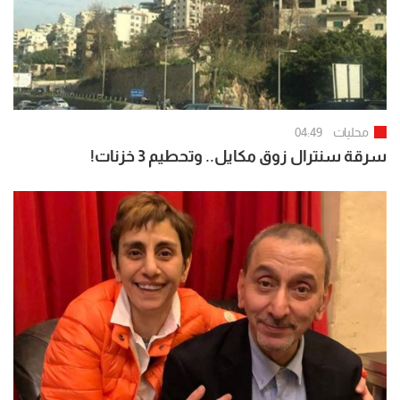
محليات
04:49
سرقة سنترال زوق مكايل.. وتحطيم 3 خزنات!