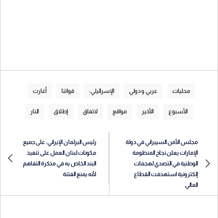
محليات
عربي و دولي
الإسرائيلي:
قواتنا
أغارت
الأسبوع
الأخير
مواقع
لاتفاق
إطلاق
النار
مجلس الأمن السيبراني في دولة
رئيس البرلمان الإيراني: على جميع
الإمارات يعلن نجاح المنظومة
مكونات لبنان العمل على تنفيذ
الوطنية في التصدي لهجمات
البند الخاص به في مذكرة التفاهم
إلكترونية استهدفت القطاع
لأنه يمنع الفتنة
المالي