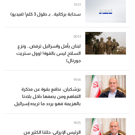
01:21
سحابة بركانية.. بـ طول 3 كلم! (فيديو)
00:51
لبنان يأمل واسرائيل ترفض.. ونزع
السلاح ليس بالقوة! (وول ستريت
جورنال)
14:56
بزشكيان: ندافع بقوة عن مذكرة
التفاهم ومن يصفها داخل بلادنا
بالهزيمة فهو يردد ما تريده إسرائيل
14:55
الرئيس الإيراني: حللنا الكثير من