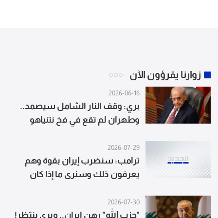
زوارنا يقرؤون الآن
2026-06-16
بري: وقف النار الشامل سيصمد..
وطهران لم تقع في فخ نتنياهو
2026-07-29
ترامب: سنضرب إيران بقوة وهم
يعرفون ذلك وسنرى ما إذا كان
بإمكاننا التوصل لاتفاق
2026-07-30
"حزب الله" رهن ايران.. وبري ينتظر!