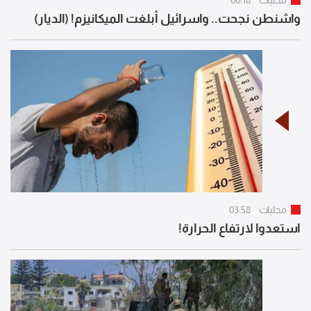
محليات
00:18
واشنطن نجحت.. واسرائيل أبلغت الميكانيزم! (الديار)
محليات
03:58
استعدوا لارتفاع الحرارة!