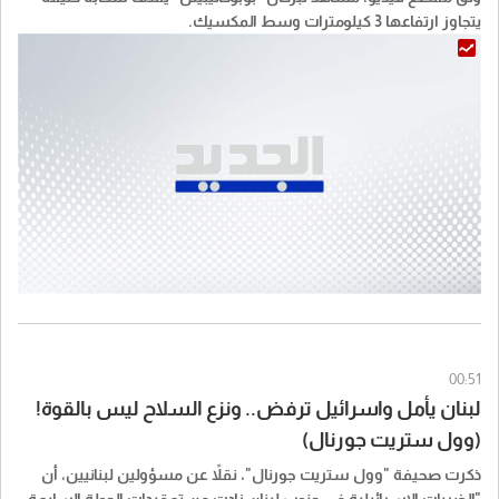
يتجاوز ارتفاعها 3 كيلومترات وسط المكسيك.
00:51
لبنان يأمل واسرائيل ترفض.. ونزع السلاح ليس بالقوة!
(وول ستريت جورنال)
ذكرت صحيفة "​وول ستريت جورنال​"، نقلاً عن مسؤولين ​لبنان​يين، أن
"الضربات الإسرائيلية في جنوب لبنان زادت من تعقيدات الجولة السابعة