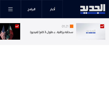
أخبار
البرامج
01:21
سحابة بركانية.. بـ طول 3 كلم! (فيديو)