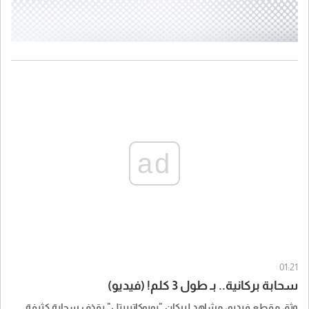
ad
01:21
سحابة بركانية.. بـ طول 3 كلم! (فيديو)
وثق مقطع فيديو، مشاهد لبركان "بوبوكاتيبيتل" يقذف سحابة كثيفة