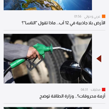
عربي و دولي
01:56
الأرض بلا جاذبية في 12 آب.. ماذا تقول "الناسا"؟
محليات
04:31
أزمة محروقات؟.. وزارة الطاقة توضح