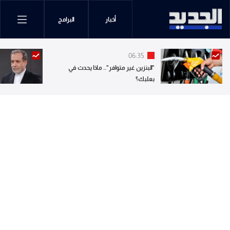
أخبار
البرامج
06:35
"البنزين غير متوافر".. ماذا يحدث في
بعلبك؟