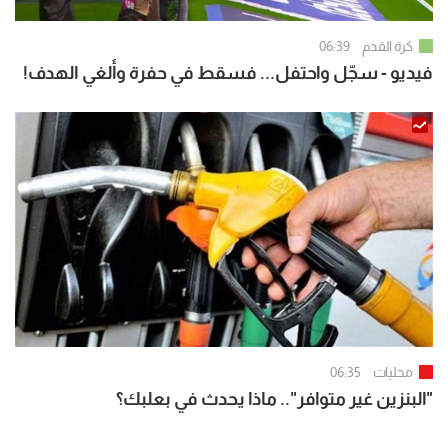
كرة القدم
06:39
فيديو - سجّل واحتفل... فسقط في حفرة وأُلغي الهدف!
محليات
06:35
"البنزين غير متوافر".. ماذا يحدث في بعلبك؟