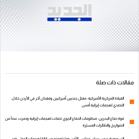
مقالات ذات صلة
القيادة المركزية الأميركية: مقتل جنديين أميركيين وفقدان آخر في الأردن خلال
التصدي لهجمات إيرانية أمس
قوة دفاع البحرين: منظومات الدفاع الجوي تصدّت لهجمات إيرانية ودمرت عدداً من
الصواريخ والطائرات المسيّرة
السعودية: نرحب ببيان مجلس الأمن وما تضمنه من إدانة لهجمات الحوثي ضد