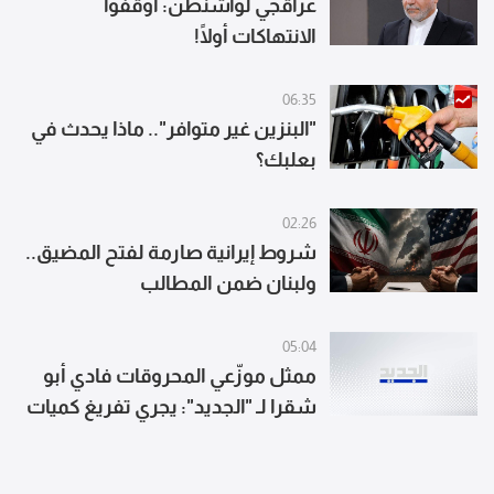
عراقجي لواشنطن: أوقفوا
الانتهاكات أولًا!
06:35
"البنزين غير متوافر".. ماذا يحدث في
بعلبك؟
02:26
شروط إيرانية صارمة لفتح المضيق..
ولبنان ضمن المطالب
05:04
ممثل موزّعي المحروقات فادي أبو
شقرا لـ "الجديد": يجري تفريغ كميات
كبيرة من المحروقات والأزمة أصبحت
خلفنا