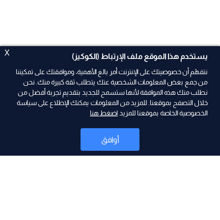
X
يستخدم هذا الموقع ملف الإرتباط (الكوكيز)
نتفهّم أن خصوصيتك على الإنترنت أمر بالغ الأهمية، وموافقتك على تمكيننا
من جمع بعض المعلومات الشخصية عنك يتطلب ثقة كبيرة منك. نحن
نطلب منك هذه الموافقة لأنها ستسمح للجديد بتقديم تجربة أفضل من
ad
خلال التصفح بموقعنا. للمزيد من المعلومات يمكنك الإطلاع على سياسة
الخصوصية الخاصة بموقعنا للمزيد
اضغط هنا
أوافق