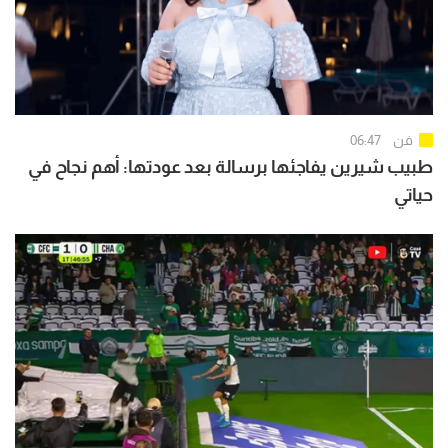
فن
06:47
طبيب شيرين يفاجئها برسالة بعد عودتها: أهم نجاح في
حياتي