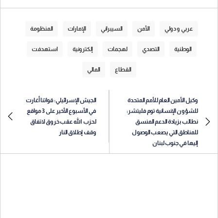
عربي و دولي
الأمن
السيبراني
الإمارات
المنظومة
الوطنية
التصدي
لهجمات
إلكترونية
استهدفت
القطاع
المالي
وكيل الأمين العام للأمم المتحدة
الجيش الإسرائيلي: قواتنا أغارت
للشؤون الإنسانية توم فليتشر:
في الأسبوع الأخير على 3 مواقع
نطالب بزيادة الدعم المنسق
لحزب الله عقب خروق لاتفاق
للمناطق التي يصعب الوصول
وقف إطلاق النار
إليها في جنوب لبنان