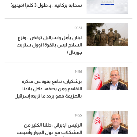
سحابة بركانية.. بـ طول 3 كلم! (فيديو)
00:51
لبنان يأمل واسرائيل ترفض.. ونزع
السلاح ليس بالقوة! (وول ستريت
جورنال)
14:56
بزشكيان: ندافع بقوة عن مذكرة
التفاهم ومن يصفها داخل بلادنا
بالهزيمة فهو يردد ما تريده إسرائيل
14:55
الرئيس الإيراني: حللنا الكثير من
المشكلات مع دول الجوار وأصبحت