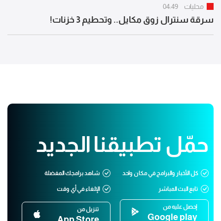
محليات
04:49
سرقة سنترال زوق مكايل.. وتحطيم 3 خزنات!
حمّل تطبيقنا الجديد
كل الأخبار والبرامج في مكان واحد
شاهد برامجك المفضلة
تابع البث المباشر
الإلغاء في أي وقت
إحصل عليه من
تنزيل من
Google play
App Store