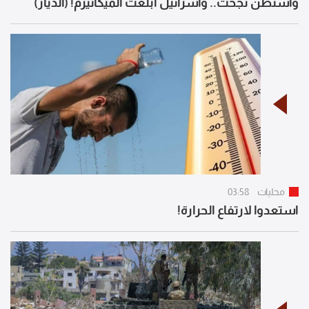
واشنطن نجحت.. واسرائيل أبلغت الميكانيزم! (الديار)
محليات
03:58
استعدوا لارتفاع الحرارة!