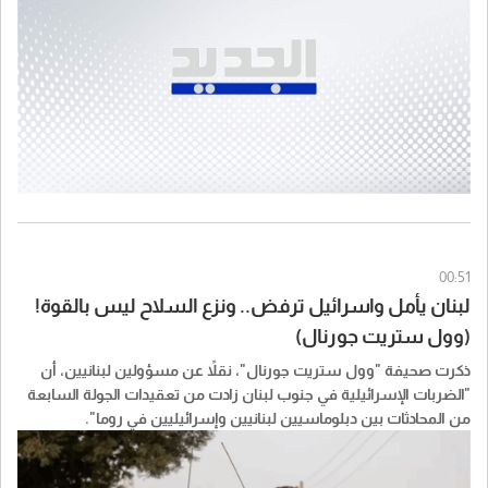
00:51
لبنان يأمل واسرائيل ترفض.. ونزع السلاح ليس بالقوة!
(وول ستريت جورنال)
ذكرت صحيفة "​وول ستريت جورنال​"، نقلاً عن مسؤولين ​لبنان​يين، أن
"الضربات الإسرائيلية في جنوب لبنان زادت من تعقيدات الجولة السابعة
من المحادثات بين دبلوماسيين لبنانيين وإسرائيليين في روما".