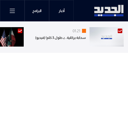
أخبار
البرامج
01:21
سحابة بركانية.. بـ طول 3 كلم! (فيديو)