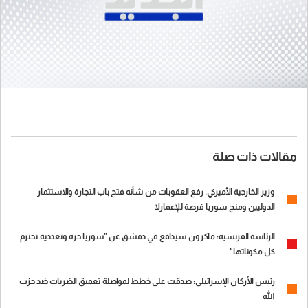
مقالات ذات صلة
وزير الخارجية الأميركي: رفع العقوبات من شأنه فتح باب التجارة والاستثمار
الدوليين ومنح سوريا فرصة للإعمارلا
الرئاسة الفرنسية: ماكرون سيدافع في دمشق عن "سوريا حرة وتعددية تحترم
كل مكوناتها"
رئيس الأركان الإسرائيلي: صدقت على خطط لمواصلة تعميق الضربات ضد حزب
الله