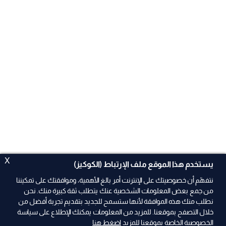
X
يستخدم هذا الموقع ملف الإرتباط (الكوكيز)
نتفهّم أن خصوصيتك على الإنترنت أمر بالغ الأهمية، وموافقتك على تمكيننا
من جمع بعض المعلومات الشخصية عنك يتطلب ثقة كبيرة منك. نحن
نطلب منك هذه الموافقة لأنها ستسمح للجديد بتقديم تجربة أفضل من
ad
خلال التصفح بموقعنا. للمزيد من المعلومات يمكنك الإطلاع على سياسة
الخصوصية الخاصة بموقعنا للمزيد
اضغط هنا