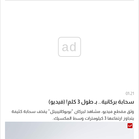
ad
01:21
سحابة بركانية.. بـ طول 3 كلم! (فيديو)
وثق مقطع فيديو، مشاهد لبركان "بوبوكاتيبيتل" يقذف سحابة كثيفة
يتجاوز ارتفاعها 3 كيلومترات وسط المكسيك.