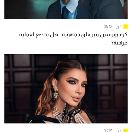
فن
06:18
كرم بورسين يثير قلق جمهوره.. هل يخضع لعملية
جراحية؟
فن
06:15