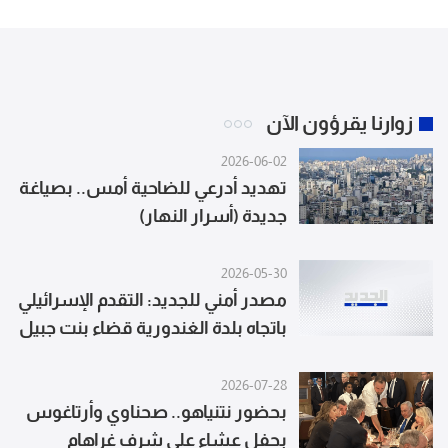
زوارنا يقرؤون الآن
2026-06-02
تهديد أدرعي للضاحية أمس.. بصياغة
جديدة (أسرار النهار)
2026-05-30
مصدر أمني للجديد: التقدم الإسرائيلي
باتجاه بلدة الغندورية قضاء بنت جبيل
حصل من الجهة الشرقية حيث
رُصدت قوات إسرائيلية منذ الخميس
2026-07-28
الماضي في وادي الحجير
بحضور نتنياهو.. صحناوي وأرتاغوس
بحفل عشاء على شرف غراهام