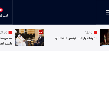
البث ال
09:50
12:40
نشرة الأخبار المسائية من قناة الجديد
سلام يستق
بالدعم الس