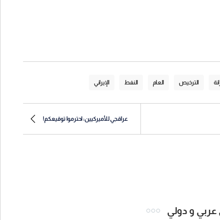
انة
الترخيص
العام
النفط
الإيراني
عراقجي للأميركيين: احترموا توقيعكم!
 عربي و دولي