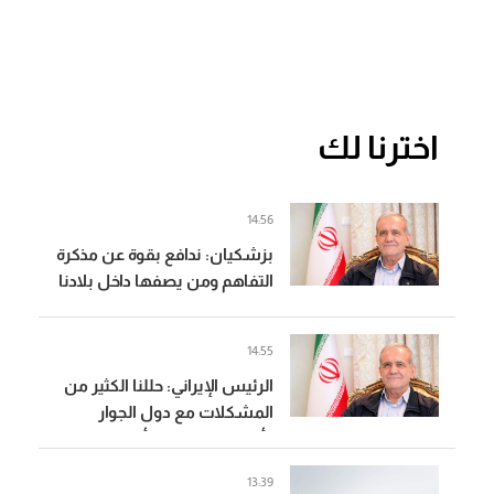
اخترنا لك
14:56
بزشكيان: ندافع بقوة عن مذكرة
التفاهم ومن يصفها داخل بلادنا
بالهزيمة فهو يردد ما تريده
إسرائيل
14:55
الرئيس الإيراني: حللنا الكثير من
المشكلات مع دول الجوار
وأصبحت العلاقات أفضل بكثير
13:39