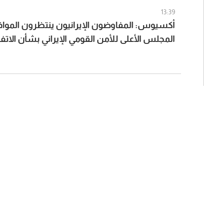
13:39
أكسيوس: المفاوضون الإيرانيون ينتظرون المواف
المجلس الأعلى للأمن القومي الإيراني بشأن الا
عُمان والولايات المتحدة