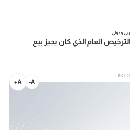
بي و دولي
لترخيص العام الذي كان يجيز بيع
202
A+
A-