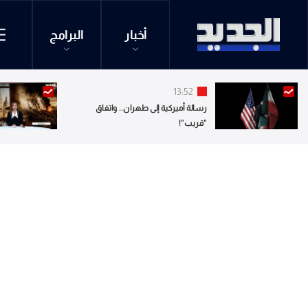
أخبار
البرامج
13:52
رسالة أميركية إلى طهران.. واتفاق
"قريب"!