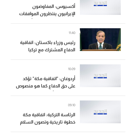
أكسيوس: المفاوضون
الإيرانيون ينتظرون الموافقات
النهائية من المجلس الأعلى
للأمن القومي الإيراني بشأن
11:40
الاتفاق مع سلطنة عُمان
رئيس وزراء باكستان: اتفاقية
والولايات المتحدة
الدفاع المشترك مع تركيا
والسعودية ستكون درعا
للسلام والرخاء للأجيال القادمة
10:09
أردوغان: "اتفاقية مكة" تؤكد
على حق الدفاع كما هو منصوص
في ميثاق الأمم المتحدة
09:10
الرئاسة التركية: اتفاقية مكة
خطوة تاريخية وتصون السلام
والاستقرار في منطقتنا