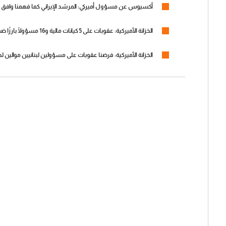
أكسيوس عن مسؤول أميركي: المرشد الإيراني كما فهمنا وافق على
الخزانة الأميركية: عقوبات على 5 كيانات مالية و16 مسؤولًا بارزًا ضمن البنية المالية لـ"حزب الله"
الخزانة الأميركية: فرضنا عقوبات على مسؤولين لبنانيين موالين ل