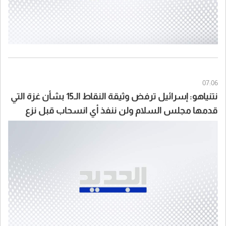
07:06
نتنياهو: إسرائيل ترفض وثيقة النقاط الـ15 بشأن غزة التي
قدمها مجلس السلام ولن ننفذ أي انسحاب قبل نزع
سلاح حماس بشكل حقيقي