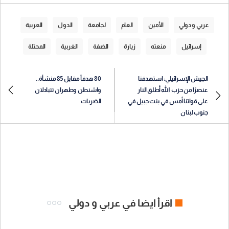
عربي و دولي
الأمين
العام
لجامعة
الدول
العربية
إسرائيل
منعته
زيارة
الضفة
الغربية
المحتلة
الجيش الإسرائيلي: استهدفنا
80 هدفاً مقابل 85 منشأة..
عنصرًا من حزب الله أطلق النار
واشنطن وطهران تتبادلان
على قواتنا أمس في بنت جبيل في
الضربات
جنوب لبنان
اقرأ ايضا في عربي و دولي