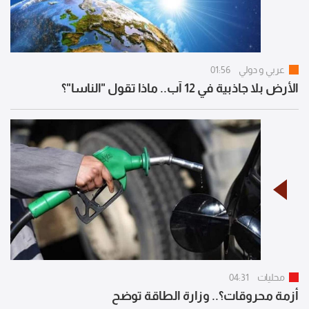
عربي و دولي
01:56
الأرض بلا جاذبية في 12 آب.. ماذا تقول "الناسا"؟
محليات
04:31
أزمة محروقات؟.. وزارة الطاقة توضح