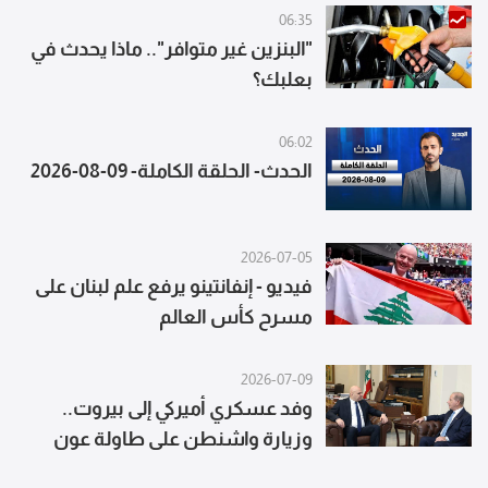
06:35
"البنزين غير متوافر".. ماذا يحدث في
بعلبك؟
06:02
الحدث- الحلقة الكاملة- 09-08-2026
2026-07-05
فيديو - إنفانتينو يرفع علم لبنان على
مسرح كأس العالم
2026-07-09
وفد عسكري أميركي إلى بيروت..
وزيارة واشنطن على طاولة عون
وعيسى