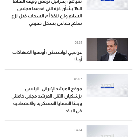
نتنياهو: إسرائيل ترفض وثيقة النقاط
الـ15 بشأن غزة التي قدمها مجلس
السلام ولن ننفذ أي انسحاب قبل نزع
سلاح حماس بشكل حقيقي
05:31
عراقجي لواشنطن: أوقفوا الانتهاكات
أولًا!
05:07
موقع المرشد الإيراني: الرئيس
بزشكيان التقى المرشد مجتبى خامنئي
وبحثا القضايا العسكرية والاقتصادية
في البلاد
04:14