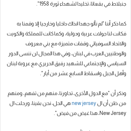
جنبلاط في بقعاتا، تخليدا لشهداء ثورة 1958".
كما ذكر أننا "لم نألو جهدا انذاك داخليا وخارجيا إلا وقمنا به
فكانت لنا جولات عربية ودولية، وكما كانت للمملكة والكويت
والاتحاد السوفياتي وقفات متميزة مع بني معروف
والوطنيين العرب في لبنان، وفي هذا المجال لن ننسى الدور
السياسي والإجتماعي للشهيد رفيق الحريري مع عروبة لبنان
وأهل الجبل واسقاط السابع عشر من أيار".
وذكر أن "مع الدول الأخرى، تحاورنا، منهم من تفهم، ومنهم
من ظن أن ال
new jersey
هي الحل، نحن بقينا، ورحلت ال
New Jersey، هذا غيض من فيض".