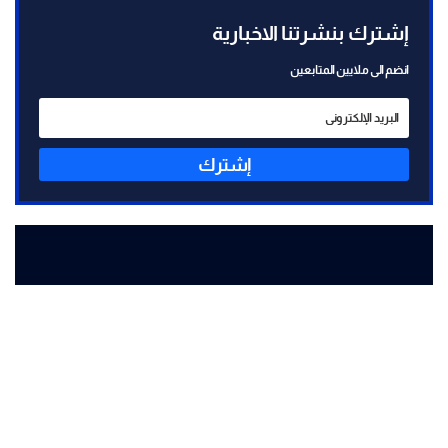
إشترك بنشرتنا الاخبارية
انضم الى ملايين المتابعين
إشترك