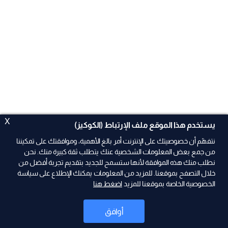
X
يستخدم هذا الموقع ملف الإرتباط (الكوكيز)
نتفهّم أن خصوصيتك على الإنترنت أمر بالغ الأهمية، وموافقتك على تمكيننا
من جمع بعض المعلومات الشخصية عنك يتطلب ثقة كبيرة منك. نحن
نطلب منك هذه الموافقة لأنها ستسمح للجديد بتقديم تجربة أفضل من
ad
خلال التصفح بموقعنا. للمزيد من المعلومات يمكنك الإطلاع على سياسة
الخصوصية الخاصة بموقعنا للمزيد
اضغط هنا
أوافق