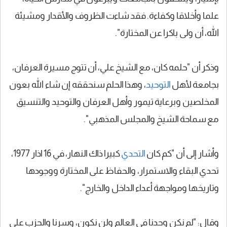
علما وأخلاقا وكفاءة. فقد شاءت الظروف والأقدار ومشيئة
الله، أن ولى باكرا عن المختارة".
وذكر أن "حلمه كان، مع الشيخ علي، أن تتوج مسيرة العرفان،
بجامعة لأهل
التوحيد
، وهذا الحلم سنحققه إن شاء الله بعون
المخلصين وبرعاية تيمور وأهل العرفان والتوحيد والتنسيق
مع سماحة الشيخ والمجلس المذهبي".
وأشار إلى أن "كم كان
التحدي
كبيرا ذاك النهار، في 16 اذار 1977،
تحدي البقاء والاستمرار، والحفاظ على المختارة ووجودها
وتاريخها ومواجهة أعداء الداخل والخارج".
وقال: "لم نكن وحدنا في العالم ولن نكون، وسرنا والحزب على