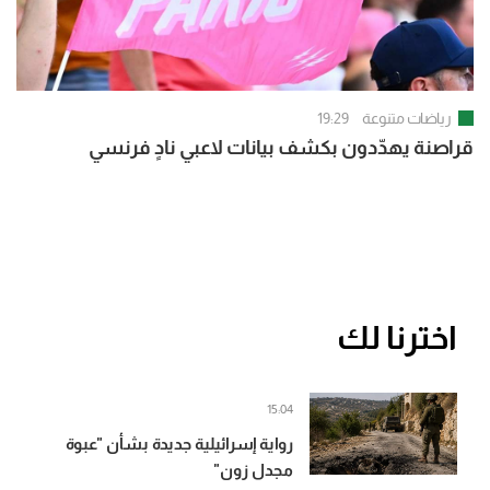
رياضات متنوعة
19:29
قراصنة يهدّدون بكشف بيانات لاعبي نادٍ فرنسي
اخترنا لك
15:04
رواية إسرائيلية جديدة بشأن "عبوة
مجدل زون"