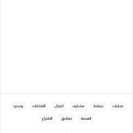
محليات
جنبلاط
مشارف
اغتيال
الانتخابات
وسنرد
الهجمة
صناديق
الاقتراع