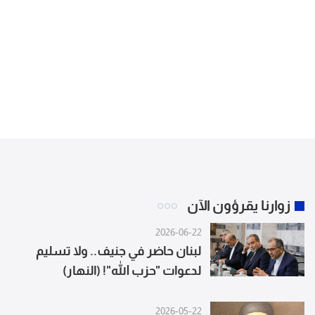
زوارنا يقرؤون الآن
2026-06-22
لبنان حاضر في جنيف.. ولا تسليم
لدعوات "حزب الله"! (النهار)
2026-05-22