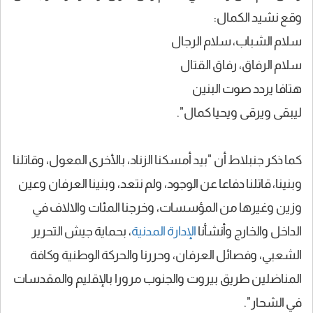
وقع نشيد الكمال:
سلام الشباب، سلام الرجال
سلام الرفاق، رفاق القتال
هتافا يردد صوت البنين
ليبقى ويرقى ويحيا كمال".
كما ذكر جنبلاط أن "بيد أمسكنا الزناد، بالأخرى المعول، وقاتلنا
وبنينا، قاتلنا دفاعا عن الوجود، ولم نتعد، وبنينا العرفان وعين
وزين وغيرها من المؤسسات، وخرجنا المئات والالاف في
الداخل والخارج وأنشأنا
الإدارة المدنية
، بحماية جيش التحرير
الشعبي، وفصائل العرفان، وحررنا والحركة الوطنية وكافة
المناضلين طريق بيروت والجنوب مرورا بالإقليم والمقدسات
في الشحار".