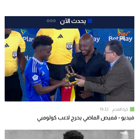
يحدث الآن
كرة القدم
19:32
فيديو - قميص الماضي يحرج لاعب كولومبي