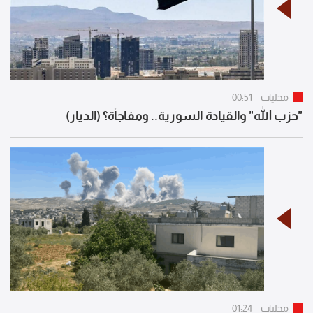
محليات
00:51
"حزب الله" والقيادة السورية.. ومفاجأة؟ (الديار)
محليات
01:24