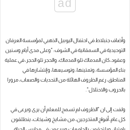
ad
وأضاف جنبلاط في احتفال اليوبيل الذهبي لمؤسسة العرفان
التوحيدية في السمقانية في الشوف: "وعلى مدى أيام وسنين
وعقود، كان المدماك تلو المدماك، والحجر تلو الحجر، في عملية
بناء المؤسسة، وتمتينها، وتوسيعها، وإنتشارها في
المناطق، رغم الظروف الهائلة من التحديات والصعاب، مرورا
بالحروب والاحتلال".
ولفت إلى ان "الظروف لم تسمح للمعلم أن يرى ويرعى في
كل عام، أفواج المتخرجين، من مشايخ وشيخات، ينطلقون
بإمتياز، ويلتحقون بالجامعات ويبرعون في مدارس الحياة،