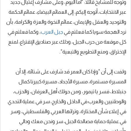
وتوجه للمشايخ قائلا: "أما اليوم، وعلى مشارف إغتيال جديد
عبر الانتخابات، أتوجه إليكم، إلى العمائم البيضاء، عمائم الحكمة
والتوحيد والعقل والإيمان، عمائم النخوة والعزة والكرامة، بأن
نرد الهجمة سويا كما فعلتم في
جبل العرب
، وكما فعلتم في
كل موقعة من حرب الجبل، وذلك عبر صناديق الإقتراع، لمنع
الإختراق، ومنع التطويع والتبعية".
ولفت إلى أن "وإذا كان العمر قد شارف على شتائه، إلا أن
المسيرة مستمرة، مسيرة الأجداد، مسيرة كبيرنا كمال
جنبلاط، فسر يا تيمور، ومن حولك أهل العرفان، والحزب،
والوطنيين والعرب في الداخل والخارج، سر في عملية التحدي
في إعلاء شأن المختارة، وتراثها العربي والفلسطيني، وسر
في عملية حماية مصالحة الجبل، سر ونحن معك ودالي