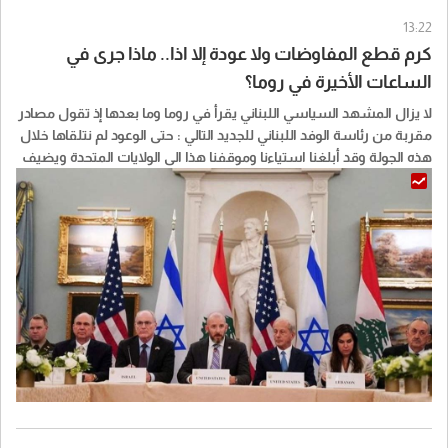
13:22
كرم قطع المفاوضات ولا عودة إلا اذا.. ماذا جرى في
الساعات الأخيرة في روما؟
لا يزال المشهد السياسي اللبناني يقرأ في روما وما بعدها إذ تقول مصادر
مقربة من رئاسة الوفد اللبناني للجديد التالي : حتى الوعود لم نتلقاها خلال
هذه الجولة وقد أبلغنا استياءنا وموقفنا هذا الى الولايات المتحدة ويضيف
المصدر: إسرائيل لا تريد المفاوضات ولا تريد أن تفاوض فليكن هذا الأمر
بعلم الجميع وتحديدا الاطراف الداخلية " المنظرة "