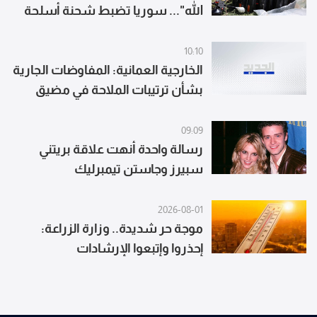
الله"... سوريا تضبط شحنة أسلحة
وصواريخ
10:10
الخارجية العمانية: المفاوضات الجارية
بشأن ترتيبات الملاحة في مضيق
هرمز تسير في أجواء إيجابية وبناءة
09:09
رسالة واحدة أنهت علاقة بريتني
سبيرز وجاستن تيمبرليك
2026-08-01
موجة حر شديدة.. وزارة الزراعة:
إحذروا وإتبعوا الإرشادات