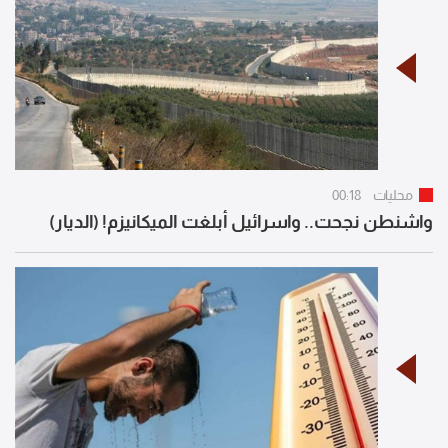
محليات
00:18
واشنطن نجحت.. واسرائيل أبلغت الميكانيزم! (الديار)