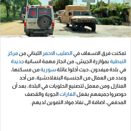
تمكنت فرق الاسعاف في
الصليب
الاحمر
اللبناني من
مركز
النبطية
بمؤازرة الجيش، من انجاز مهمة انسانية
جديدة
في بلدة ميفدون، حيث أخلوا عائلة
سورية
من مسكنها،
وعدد من العمال من الجنسية البنغلادشية، من أحد
المنازل ومن معمل لتصنيع الحلويات في البلدة، بعد أن
حوصروا جميعهم بفعل
الغارات
الجوية والقصف
المدفعي، اضافة الى نفاذ مواد التموين لديهم.