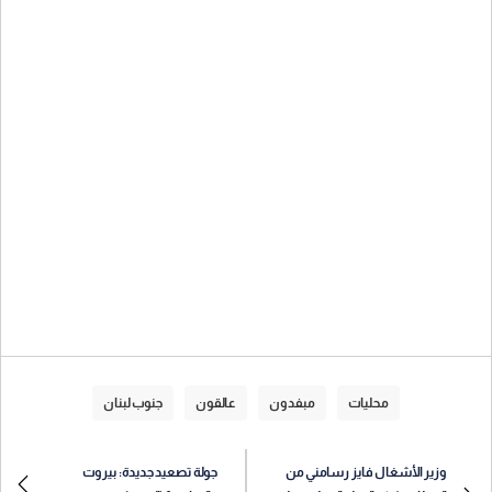
محليات
مبفدون
عالقون
جنوب لبنان
وزير الأشغال فايز رسامني من
جولة تصعيد جديدة: بيروت