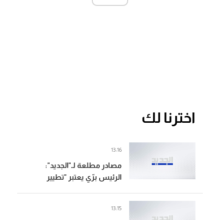
اخترنا لك
13:16
مصادر مطلعة لـ"الجديد":
الرئيس برّي يعتبر "تطيير
اليونيفيل يعني تطيير القرار
1701" وعن البديل يعطي
13:15
لايطاليا أولوية مثلاً