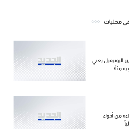
 في محليات
ر اليونيفيل يعني
ءه من أجواء
اً