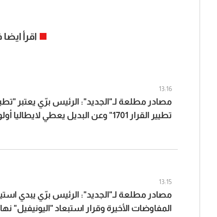
اقرأ ايضا
13:16
مصادر مطلعة لـ"الجديد": الرئيس برّي يعتبر "تطيي
تطيير القرار 1701" وعن البديل يعطي لايطاليا أولوية مثلاً
13:15
مصادر مطلعة لـ"الجديد": الرئيس برّي يبدي استيا
المفاوضات الأخيرة وقرار استبعاد "اليونيفيل" نهائي