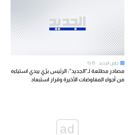
خاص الجديد
13:15
مصادر مطلعة لـ"الجديد": الرئيس برّي يبدي استياءه
من أجواء المفاوضات الأخيرة وقرار استبعاد
"اليونيفيل" نهائياً
ad