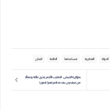
الدولة
القطرية
مساعدتها
الدائمة
للبنان
بمؤازرة الجيش.. الصليب الأحمر يُخرج عائلة وعمالاً
من ميفدون بعد محاصرتهم! (صور)