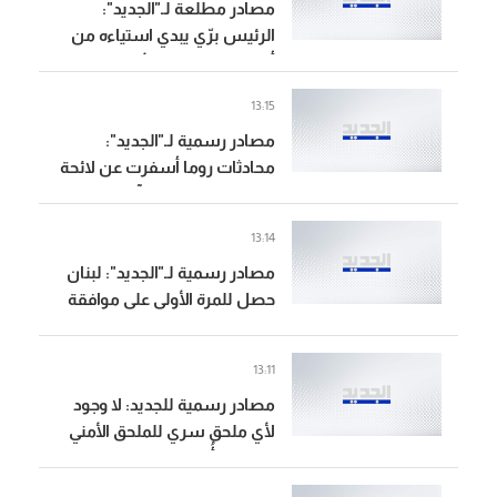
مصادر مطلعة لـ"الجديد":
الرئيس برّي يبدي استياءه من
أجواء المفاوضات الأخيرة وقرار
استبعاد "اليونيفيل" نهائياً
13:15
مصادر رسمية لـ"الجديد":
محادثات روما أسفرت عن لائحة
دول للمشاركة في آلية التحقق
وتبادل لوائح بأسماء الأسرى
13:14
المحتملين
مصادر رسمية لـ"الجديد": لبنان
حصل للمرة الأولى على موافقة
إسرائيلية للتفاوض حول خط
الحدود الدولية وإعادة تثبيتها
13:11
ميدانياً
مصادر رسمية للجديد: لا وجود
لأي ملحق سري للملحق الأمني
والوثيقة أُعدّت من الوفد
العسكري بالتنسيق مع قيادة