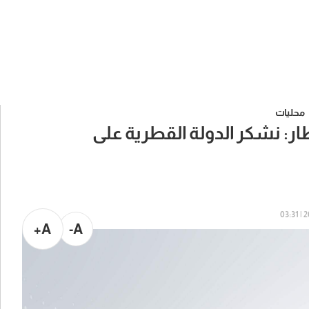
محليات
ار: نشكر الدولة القطرية على
20
A+
A-