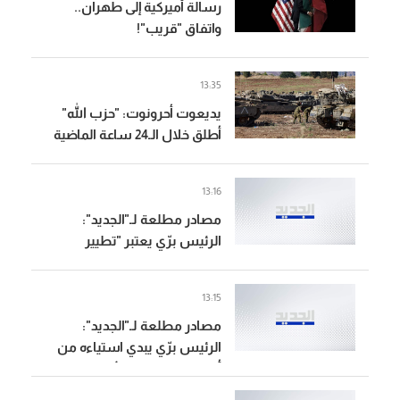
رسالة أميركية إلى طهران..
واتفاق "قريب"!
13:35
يديعوت أحرونوت: "حزب الله"
أطلق خلال الـ24 ساعة الماضية
مسيّرة مفخخة باتجاه قوة
إسرائيلية عاملة في جنوب لبنان
13:16
والجيش الإسرائيلي تكتم على
مصادر مطلعة لـ"الجديد":
الحادث
الرئيس برّي يعتبر "تطيير
اليونيفيل يعني تطيير القرار
1701" وعن البديل يعطي
13:15
لايطاليا أولوية مثلاً
مصادر مطلعة لـ"الجديد":
الرئيس برّي يبدي استياءه من
أجواء المفاوضات الأخيرة وقرار
استبعاد "اليونيفيل" نهائياً