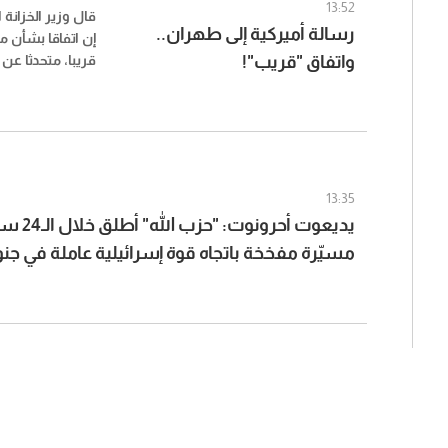
13:52
قال وزير الخزانة
رسالة أميركية إلى طهران..
إن اتفاقا بشأن م
واتفاق "قريب"!
قريبا، متحدثا عن م
بسبب الضغوط الأ
13:35
يديعوت أحرو
مسيّرة مفخخة باتجاه قوة إسرائيلية عاملة في ج
الإسرائيلي تكتم على الحادث