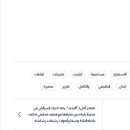
الاستمرار
مساعيها
لتثبيت
مخرجات
لقاءات
لبنان
الطبيعي
والكامل
تقرير
مصيره
مصدر أمني لـ"الجديد": رصد تحرك إسرائيلي في
محيط بلدة دبين مترافقا مع قصف مدفعي مكثف
باتجاه البلدة وسماع أصوات رشقات رشاشة