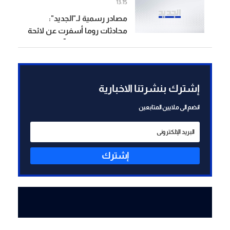
13:15
مصادر رسمية لـ"الجديد":
محادثات روما أسفرت عن لائحة
دول للمشاركة في آلية التحقق
وتبادل لوائح بأسماء الأسرى
المحتملين
إشترك بنشرتنا الاخبارية
انضم الى ملايين المتابعين
إشترك