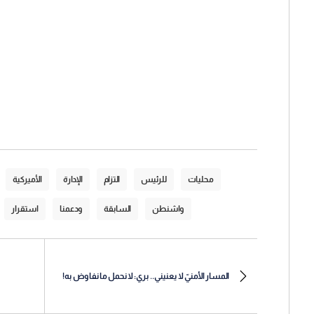
محليات
للرئيس
التزام
الإدارة
الأميركية
واشنطن
السابقة
ودعمنا
استقرار
المسار الأمنيّ لا يعنيني.. بري: لا نحمل ما نفاوض به!