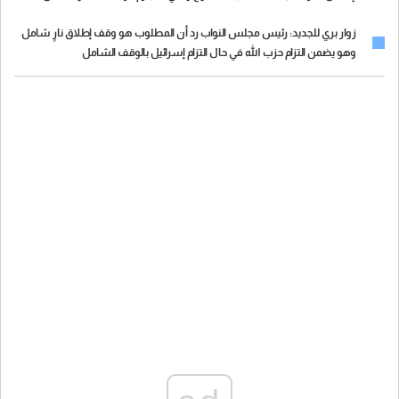
قصف شمال إسرائيل مقابل التزام إسرائيل بعدم قصف بيروت
زوار بري للجديد: رئيس مجلس النواب رد أن المطلوب هو وقف إطلاق نارٍ شامل
وهو يضمن التزام حزب الله في حال التزام إسرائيل بالوقف الشامل