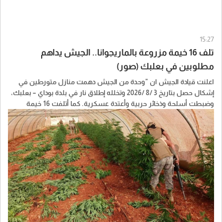
15:27
تلف 16 خيمة مزروعة بالماريجوانا.. الجيش يداهم
مطلوبين في بعلبك (صور)
اعلنت قيادة الجيش ان "وحدة من الجيش دهمت منازل متورطين في
إشكال حصل بتاريخ 3 /8 /2026 وتخلله إطلاق نار في بلدة بوداي – بعلبك،
وضبطت أسلحة وذخائر حربية وأعتدة عسكرية. كما أتلفت 16 خيمة
مزروعة بالماريجوانا".