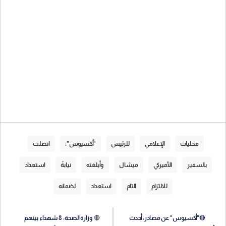
محليات
الإعلامي
للرئيس
"أكسيوس":
اتصلت
بالسفير
الأميركي
ميشال
وأبلغته
نيابةً
استعداد
للالتزام
التام
استعداد
لضمانه
🔴"أكسيوس" عن مصادر: أحدث
🔴 وزارة الصحة: 8 شهداء بينهم