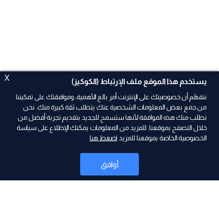
X
يستخدم هذا الموقع ملف الإرتباط (الكوكيز)
نتفهّم أن خصوصيتك على الإنترنت أمر بالغ الأهمية، وموافقتك على تمكيننا
من جمع بعض المعلومات الشخصية عنك يتطلب ثقة كبيرة منك. نحن
نطلب منك هذه الموافقة لأنها ستسمح للجديد بتقديم تجربة أفضل من
ad
خلال التصفح بموقعنا. للمزيد من المعلومات يمكنك الإطلاع على سياسة
الخصوصية الخاصة بموقعنا للمزيد
اضغط هنا
أوافق