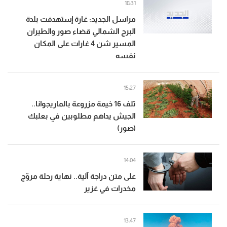
18:31
مراسل الجديد: غارة إستهدفت بلدة
البرج الشمالي قضاء صور والطيران
المسير شن 4 غارات على المكان
نفسه
15:27
تلف 16 خيمة مزروعة بالماريجوانا..
الجيش يداهم مطلوبين في بعلبك
(صور)
14:04
على متن دراجة آلية.. نهاية رحلة مروّج
مخدرات في غزير
13:47