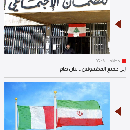
محليات
05:48
إلى جميع المضمونين.. بيان هام!