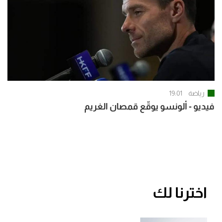
رياضة
19:01
فيديو - ألونسو يوقّع قمصان الغريم
اخترنا لك