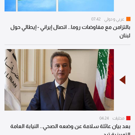
عربي و دولي
07:42
بالتزامن مع مفاوضات روما.. اتصال إيراني - إيطالي حول
لبنان
محليات
04:24
بعد بيان عائلة سلامة عن وضعه الصحي.. النيابة العامة
التمييزية ترد