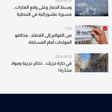
2026-06-26
وسط الدمار وعلى وقع الغارات..
مسيرة عاشورائية في النبطية
(فيديو)
11:50
من الفواتير إلى القضاء.. مخالفو
المولدات أمام المساءلة
2026-08-02
في حارة حريك.. ذخائر حربية ومواد
مخدّرة!