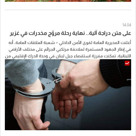
14:04
على متن دراجة آلية.. نهاية رحلة مروّج مخدرات في غزير
أعلنت المديرية العامة لقوى الأمن الداخلي – شعبة العلاقات العامة، أنه
في إطار الجهود المستمرة لملاحقة مرتكبي الجرائم على مختلف الأراضي
اللبنانية، تمكنت مفرزة استقصاء جبل لبنان في وحدة الدرك الإقليمي من
توقيف شخص يُشتبه بقيامه بترويج المخدرات على متن دراجة آلية في
محلة أوتوستراد غزير.