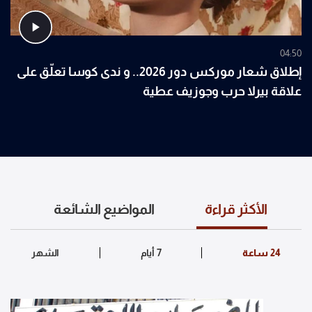
04:50
إطلاق شعار موركس دور 2026.. و ندى كوسا تعلّق على
علاقة بيرلا حرب وجوزيف عطية
الأكثر قراءة
المواضيع الشائعة