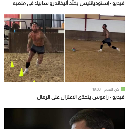
فيديو - إستوديانتيس يخلّد أليخاندرو سابيلا في ملعبه
كرة القدم
19:03
فيديو - راموس يتحدّى الاعتزال على الرمال