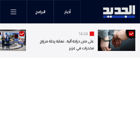
أخبار
البرامج
14:04
على متن دراجة آلية.. نهاية رحلة مروّج
مخدرات في غزير