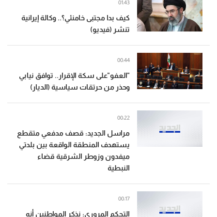
01:43
كيف بدا مجتبى خامنئي؟.. وكالة إيرانية
تنشر (فيديو)
00:44
"العفو"على سكة الإقرار.. توافق نيابي
وحذر من حرتقات سياسية (الديار)
00:22
مراسل الجديد: قصف مدفعي متقطع
يستهدف المنطقة الواقعة بين بلدتي
ميفدون وزوطر الشرقية قضاء
النبطية
00:17
التحكم المروري: نذكر المواطنين أنه