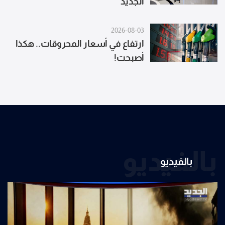
الجديد
2026-08-03
ارتفاع في أسعار المحروقات.. هكذا
أصبحت!
بالفيديو
بالفيديو