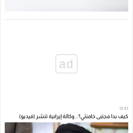
ad
01:43
كيف بدا مجتبى خامنئي؟.. وكالة إيرانية تنشر (فيديو)