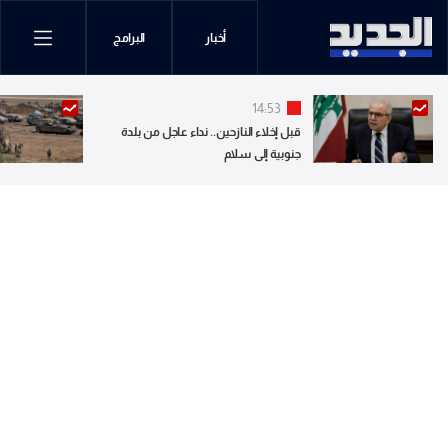
أخبار
البرامج
14:53
قبل إخلاء النازحين.. نداء عاجل من بلدة
جنوبية إلى سلام