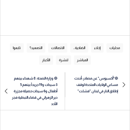
محليات
إخلاء
الضاحية..
الاتصالات
التصعيد؟
تابعوا
المباشر
لنشرة
الأخبار
🔴"أكسيوس" عن مصادر: أحدث
🔴 وزارة الصحة: 8 شهداء بينهم
مساعي الولايات المتحدة لوقف
3 سيدات و19 جريحاً بينهم 5
إطلاق النار في لبنان "فشلت"
أطفال و6 سيدات حصيلة مجزرة
دير الزهراني في قضاء النبطية فجر
الأحد