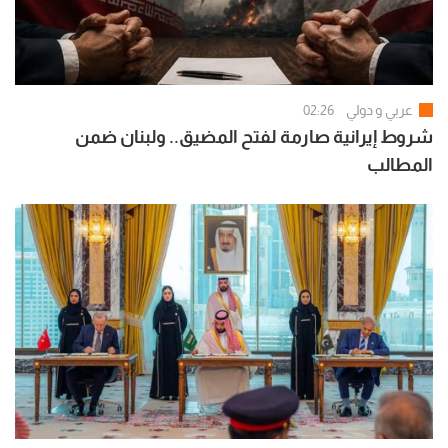
عربي و دولي
02:26
شروط إيرانية صارمة لفتح المضيق.. ولبنان ضمن
المطالب