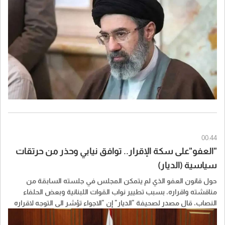
00:44
"العفو"على سكة الإقرار.. توافق نيابي وحذر من حرتقات
سياسية (الديار)
حول قانون العفو الذي لم يتمكن المجلس في جلسته السابقة من
مناقشته واقراره، بسبب تطيير نواب القوات اللبنانية وبعض الحلفاء
النصاب، قال مصدر لصحيفة "الديار" إن "الاجواء تؤشر الى التوجه لاقراره
باكثرية كبيرة، في ضوء ما جرى مؤخرا".