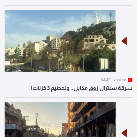
محليات
04:49
سرقة سنترال زوق مكايل.. وتحطيم 3 خزنات!