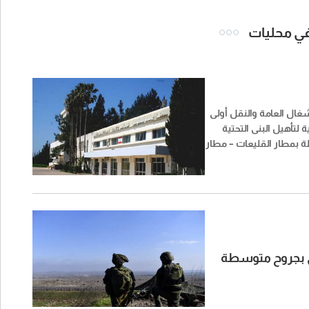
 في محليات
غال العامة والنقل أولى
 لتأهيل البنى التحتية
ة بمطار القليعات – مطار
وض، في إطار خطتها
غيله، بما يتيح الانتقال
ة التخطيط والتحضير إلى
فعلي على الأرض.
لي بجروح متوسطة