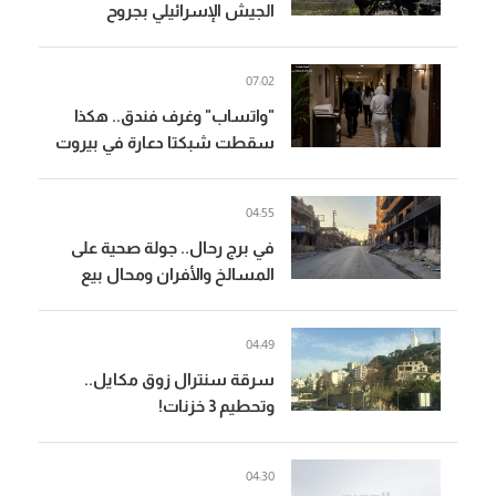
الجيش الإسرائيلي بجروح
متوسطة جراء حادث عملياتي
في جنوب لبنان
07:02
"واتساب" وغرف فندق.. هكذا
سقطت شبكتا دعارة في بيروت
04:55
في برج رحال.. جولة صحية على
المسالخ والأفران ومحال بيع
الدجاج
04:49
سرقة سنترال زوق مكايل..
وتحطيم 3 خزنات!
04:30