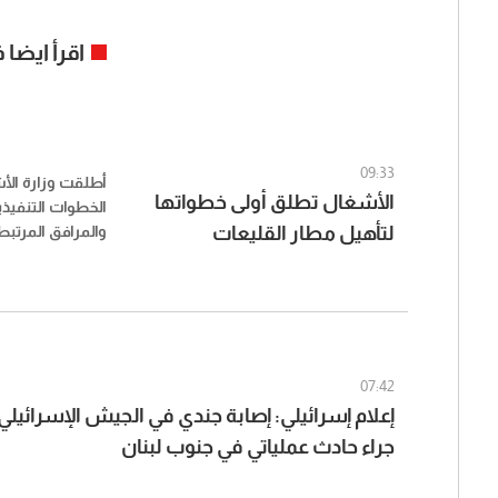
اقرأ ايضا
09:33
أطلقت وزارة الأش
الأشغال تطلق أولى خطواتها
الخطوات التنفيذية
لتأهيل مطار القليعات
والمرافق المرتبط
الرئيس رينيه مع
لإعادة تأهيله وتش
تدريجياً من مرحل
مرحلة التنفيذ ال
07:42
إعلام إسرائيلي: إصابة جندي في الجيش الإسرائي
جراء حادث عملياتي في جنوب لبنان