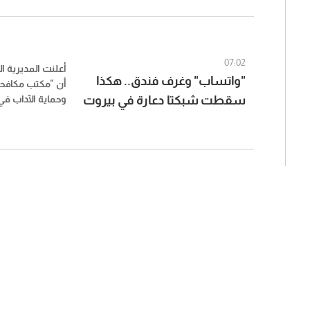
07:02
أعلنت المديرية ال
"واتساب" وغرف فندق.. هكذا
أن "مكتب مكافحة
سقطت شبكتا دعارة في بيروت
وحماية الآداب ف
تمكّن من تفكيك
تنشطان في أعمال 
بالأشخاص في منط