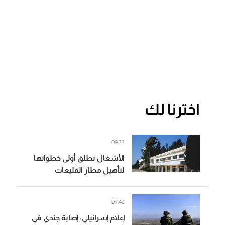
اخترنا لك
09:33
الأشغال تطلق أولى خطواتها
لتأهيل مطار القليعات
07:42
إعلام إسرائيلي: إصابة جندي في