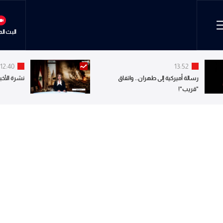
البث ال
12:40
13:52
رسالة أميركية إلى طهران.. واتفاق
نشرة الأخبا
"قريب"!