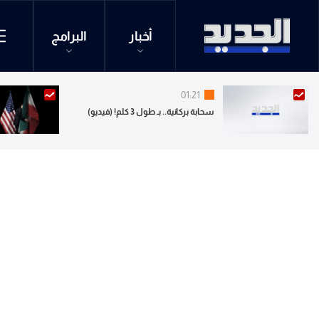
أخبار
البرامج
01:21
سحابة بركانية.. بـ طول 3 كلم! (فيديو)