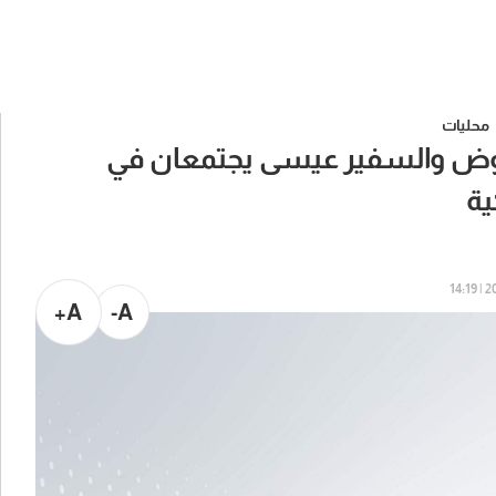
محليات
عوض والسفير عيسى يجتمعان في
ية
202
A+
A-