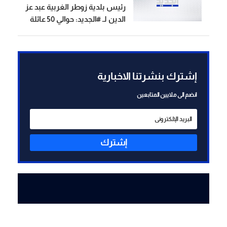
رئيس بلدية زوطر الغربية عبد عز
الدين لـ #الجديد: حوالي 50 عائلة
استقرت في البلدة و "المسيرة
فينا نكمشها بايدنا قد ما
واطية"
إشترك بنشرتنا الاخبارية
انضم الى ملايين المتابعين
إشترك