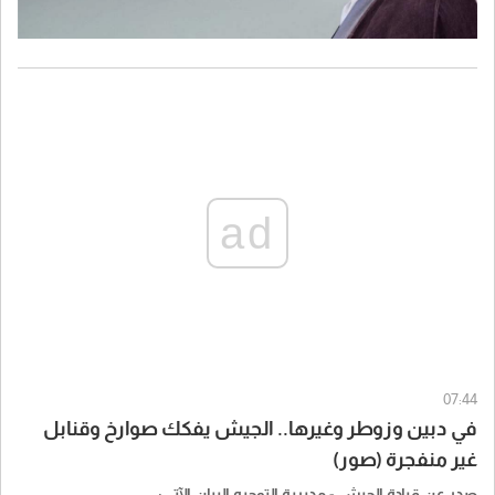
ad
07:44
في دبين وزوطر وغيرها.. الجيش يفكك صوارخ وقنابل
غير منفجرة (صور)
صدر عن قيادة الجيش - مديرية التوجيه البيان الآتي: