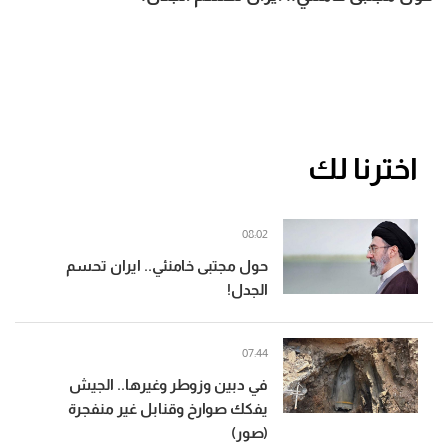
اخترنا لك
08:02
حول مجتبى خامنئي.. ايران تحسم
الجدل!
07:44
في دبين وزوطر وغيرها.. الجيش
يفكك صوارخ وقنابل غير منفجرة
(صور)