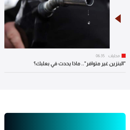
محليات
06:35
"البنزين غير متوافر".. ماذا يحدث في بعلبك؟