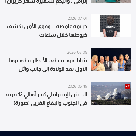
إلزامي.. وإليكم تسعيرة شهر حزيران!
2026-07-01
جريمة غامضة... وقوى الأمن تكشف
خيوطها خلال ساعات
2026-06-08
شانا عبود تخطف الأنظار بظهورها
الأول بعد الولادة إلى جانب وائل
كفوري
2026-05-19
الجيش الإسرائيلي يُنذر أهالي 12 قرية
في الجنوب والبقاع الغربي (صورة)