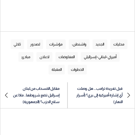
محليات
الجديد
واشنطن:
مؤشرات
لصدور
ثلاثي
أميركي–لبناني–إسرائيلي
المفاوضات
لاعلان
مبادئ
الخطوات
المقبلة
قبل تغريدة ترامب… هل وصلت
مقابل الانسحاب من لبنان
أي إشارة أميركية إلى بري؟ (أسرار
إسرائيل تضع شروطها.. ماذا عن
النهار)
سلاح الحزب؟ (الجمهورية)