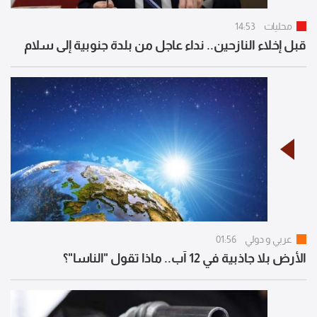
محليات
14:53
قبل إخلاء النازحين.. نداء عاجل من بلدة جنوبية إلى سلام
عربي و دولي
01:56
الأرض بلا جاذبية في 12 آب.. ماذا تقول "الناسا"؟