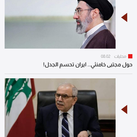
محليات
08:02
حول مجتبى خامنئي.. ايران تحسم الجدل!