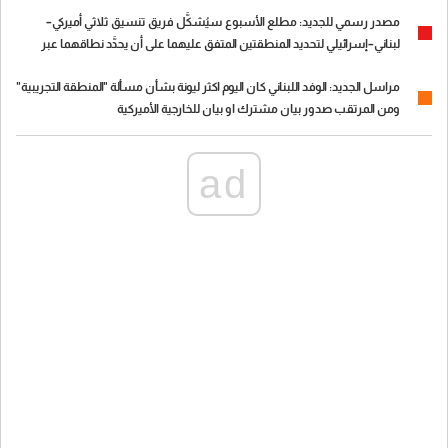
الأميركي قبل توجهه إلى واشنطن
مصدر رسمي للجديد: مطلع الأسبوع سيُشكَّل فريق تنسيق ثلاثي أميركي–
لبناني–إسرائيلي لتحديد المنطقتين المتفق عليهما على أن يحدَّد نطاقهما عبر
قيادة الجيش
مراسل الجديد: الوفد اللبناني كان اليوم اكثر ليونة بشأن مسألة "المنطقة التجريبية"
ومن المرتقب صدور بيان مشترك او بيان للخارجية الأميركية
ad