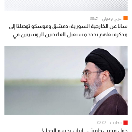
عربي و دولي
08:21
سانا عن الخارجية السورية: دمشق وموسكو توصلتا إلى
مذكرة تفاهم تحدد مستقبل القاعدتين الروسيتين في
طرطوس وحميميم
محليات
08:02
حول مجتبى خامنئي.. ايران تحسم الجدل!